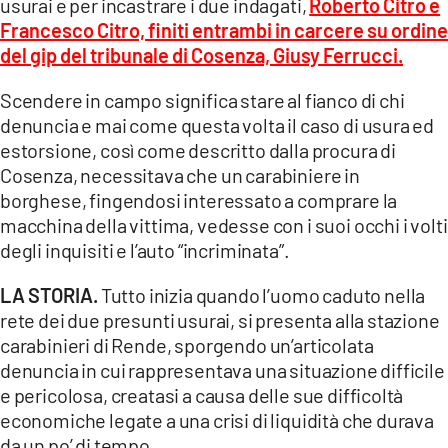
usurai e per incastrare i due indagati,
Roberto Citro e
COSENZACHANNEL.IT
Francesco Citro, finiti entrambi in carcere su ordine
ILVIBONESE.IT
del gip del tribunale di Cosenza, Giusy Ferrucci.
CATANZAROCHANNEL.IT
Scendere in campo significa stare al fianco di chi
LACAPITALENEWS.IT
denuncia e mai come questa volta il caso di usura ed
estorsione, così come descritto dalla procura di
Cosenza, necessitava che un carabiniere in
App
borghese, fingendosi interessato a comprare la
ANDROID
macchina della vittima, vedesse con i suoi occhi i volti
APPLE
degli inquisiti e l’auto “incriminata”.
LA STORIA.
Tutto inizia quando l’uomo caduto nella
rete dei due presunti usurai, si presenta alla stazione
carabinieri di Rende, sporgendo un’articolata
denuncia in cui rappresentava una situazione difficile
e pericolosa, creatasi a causa delle sue difficoltà
economiche legate a una crisi di liquidità che durava
da un po’ di tempo.