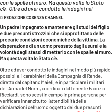
AMBIENTE
con le spalle al muro. Ma questa volta lo Stato
c’è. Oltre ad aver condotto le indagini nel
Streaming
REDAZIONE COSENZA CHANNEL
LAC TV
Un padre impegnato a mantenere gli studi del figlio
LAC NETWORK
e due presunti strozzini che si approfittano delle
precarie condizioni economiche della vittima. La
LAC ONAIR
disperazione di un uomo pressato dagli usurai e la
volontà degli stessi di metterlo con le spalle al muro.
LaC
Ma questa volta lo Stato c’è.
Network
LACPLAY.IT
Oltre ad aver condotto le indagini nel modo più rapido
possibile, i carabinieri della Compagnia di Rende,
LACTV.IT
diretta dal capitano Maieli, e in particolare i militari
LACONAIR.IT
dell’Arma del Norm, coordinati dal tenente Fabrizio
Ricciardi, sono scesi in campo in prima persona per
LACITYMAG.IT
verificare innanzitutto l’attendibilità delle
ILREGGINO.IT
dichiarazioni dell’uomo oggetto dei due presunti