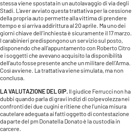
stessa viene spostata in un autolavaggio di via degli
Stadi. L’aver avviato questa trattativa per la cessione
della propria auto permette alla vittima di prendere
tempo e si arriva addirittura al 20 aprile. Ma uno dei
giorni chiave dell’inchiesta è sicuramente il 17 marzo.
I carabinieri predispongono un servizio sul posto,
disponendo che all’appuntamento con Roberto Citro
e i soggetti che avevano acquisito la disponibilità
dell’auto fosse presente anche un militare dell’Arma.
Così avviene. La trattativa viene simulata, ma non
conclusa.
LA VALUTAZIONE DEL GIP.
Il giudice Ferrucci non ha
dubbi quando parla di gravi indizi di colpevolezza nei
confronti dei due cugini e ritiene che l’unica misura
cautelare adeguata ai fatti oggetto di contestazione
da parte del pm Donatella Donato è la custodia in
carcere.