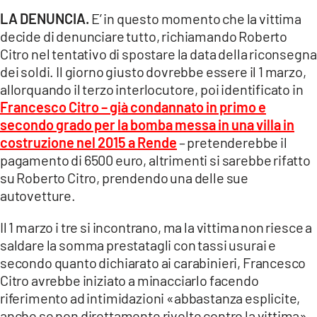
LA DENUNCIA.
E’ in questo momento che la vittima
decide di denunciare tutto, richiamando Roberto
Citro nel tentativo di spostare la data della riconsegna
dei soldi. Il giorno giusto dovrebbe essere il 1 marzo,
allorquando il terzo interlocutore, poi identificato in
Francesco Citro – già condannato in primo e
secondo grado per la bomba messa in una villa in
costruzione nel 2015 a Rende
– pretenderebbe il
pagamento di 6500 euro, altrimenti si sarebbe rifatto
su Roberto Citro, prendendo una delle sue
autovetture.
Il 1 marzo i tre si incontrano, ma la vittima non riesce a
saldare la somma prestatagli con tassi usurai e
secondo quanto dichiarato ai carabinieri, Francesco
Citro avrebbe iniziato a minacciarlo facendo
riferimento ad intimidazioni «abbastanza esplicite,
anche se non direttamente rivolte contro la vittima».