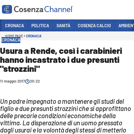
Vai
CRONACA
POLITICA
SANITÀ
COSENZA CALCIO
AMBIEN
HOME PAGE
CRONACA
Sezioni
CRONACA
CRONACA
Usura a Rende, così i carabinieri
hanno incastrato i due presunti
POLITICA
"strozzini"
COSENZA CALCIO
ECONOMIA E LAVORO
11 maggio 2017
20:22
ITALIA MONDO
Un padre impegnato a mantenere gli studi del
SANITÀ
figlio e due presunti strozzini che si approfittano
SPORT
delle precarie condizioni economiche della
vittima. La disperazione di un uomo pressato
CULTURA
dagli usurai e la volontà degli stessi di metterlo