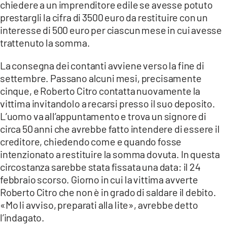
chiedere a un imprenditore edile se avesse potuto
prestargli la cifra di 3500 euro da restituire con un
interesse di 500 euro per ciascun mese in cui avesse
trattenuto la somma.
La consegna dei contanti avviene verso la fine di
settembre. Passano alcuni mesi, precisamente
cinque, e Roberto Citro contatta nuovamente la
vittima invitandolo a recarsi presso il suo deposito.
L’uomo va all’appuntamento e trova un signore di
circa 50 anni che avrebbe fatto intendere di essere il
creditore, chiedendo come e quando fosse
intenzionato a restituire la somma dovuta. In questa
circostanza sarebbe stata fissata una data: il 24
febbraio scorso. Giorno in cui la vittima avverte
Roberto Citro che non è in grado di saldare il debito.
«Mo li avviso, preparati alla lite», avrebbe detto
l’indagato.