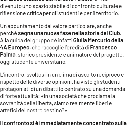
COSENZACHANNEL.IT
divenuto uno spazio stabile di confronto culturale e
ILVIBONESE.IT
riflessione critica per gli studenti e per il territorio.
CATANZAROCHANNEL.IT
Un appuntamento dal valore particolare, anche
perché
segna una nuova fase nella storia del Club.
LACAPITALENEWS.IT
Alla guida del gruppo c’è infatti
Giulia Mercurio della
4A Europeo,
che raccoglie l’eredità di
Francesco
App
Palma,
storico presidente e animatore del progetto,
ANDROID
oggi studente universitario.
APPLE
L’incontro, svoltosi in un clima di ascolto reciproco e
rispetto delle diverse opinioni, ha visto gli studenti
protagonisti di un dibattito centrato su una domanda
di forte attualità: «In una società che proclama la
sovranità della libertà, siamo realmente liberi e
artefici del nostro destino?».
Il confronto si è immediatamente concentrato sulla