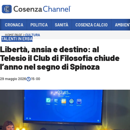
Vai
CRONACA
POLITICA
SANITÀ
COSENZA CALCIO
AMBIEN
HOME PAGE
CULTURA
Sezioni
TALENTI IN ERBA
CRONACA
Libertà, ansia e destino: al
Telesio il Club di Filosofia chiude
POLITICA
l’anno nel segno di Spinoza
COSENZA CALCIO
ECONOMIA E LAVORO
29 maggio 2026
15:00
ITALIA MONDO
SANITÀ
SPORT
CULTURA