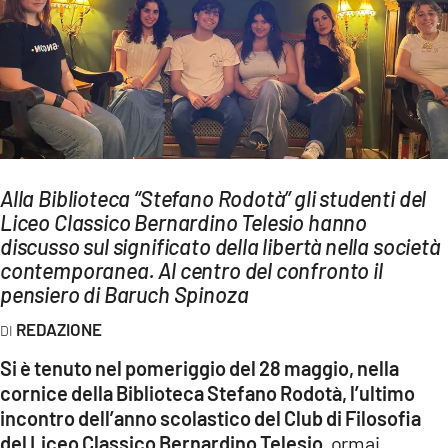
AMBIENTE
Streaming
LAC TV
LAC NETWORK
LAC ONAIR
Alla Biblioteca “Stefano Rodotà” gli studenti del
Liceo Classico Bernardino Telesio hanno
LaC
Network
discusso sul significato della libertà nella società
contemporanea. Al centro del confronto il
LACPLAY.IT
pensiero di Baruch Spinoza
LACTV.IT
REDAZIONE
LACONAIR.IT
Si è tenuto nel pomeriggio del 28 maggio, nella
LACITYMAG.IT
cornice della Biblioteca Stefano Rodotà, l’ultimo
ILREGGINO.IT
incontro dell’anno scolastico del Club di Filosofia
del Liceo Classico Bernardino Telesio
, ormai