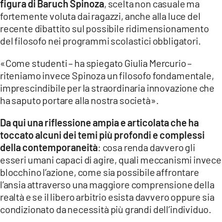
figura di Baruch Spinoza
, scelta non casuale ma
fortemente voluta dai ragazzi, anche alla luce del
recente dibattito sul possibile ridimensionamento
del filosofo nei programmi scolastici obbligatori.
«Come studenti – ha spiegato Giulia Mercurio –
riteniamo invece Spinoza un filosofo fondamentale,
imprescindibile per la straordinaria innovazione che
ha saputo portare alla nostra società».
Da qui una riflessione ampia e articolata che ha
toccato alcuni dei temi più profondi e complessi
della contemporaneità
: cosa renda davvero gli
esseri umani capaci di agire, quali meccanismi invece
blocchino l’azione, come sia possibile affrontare
l’ansia attraverso una maggiore comprensione della
realtà e se il libero arbitrio esista davvero oppure sia
condizionato da necessità più grandi dell’individuo.