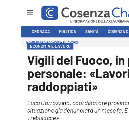
Sezioni
CRONACA
POLITICA
SANITÀ
COSENZA C
Cronaca
HOME PAGE
ECONOMIA E LAVORO
ECONOMIA E LAVORO
Politica
Vigili del Fuoco, i
Cosenza Calcio
personale: «Lavor
Economia e Lavoro
raddoppiati»
Italia Mondo
Luca Carrozzino, coordinatore provincia
Sanità
situazione già denunciata un mese fa. E 
Trebisacce»
Sport