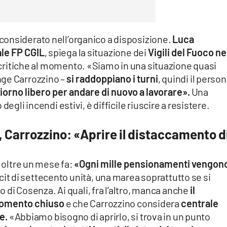
onsiderato nell’organico a disposizione.
Luca
le FP CGIL
, spiega la situazione dei
Vigili del Fuoco ne
ù critiche al momento. «Siamo in una situazione quasi
nge Carrozzino –
si raddoppiano i turni
, quindi il perso
giorno libero per andare di nuovo a lavorare».
Una
egli incendi estivi, è difficile riuscire a resistere.
, Carrozzino: «Aprire il distaccamento d
o oltre un mese fa:
«Ogni mille pensionamenti vengon
icit di settecento unità, una marea soprattutto se si
co di Cosenza. Ai quali, fra l’altro, manca anche
il
momento chiuso
e che Carrozzino considera
centrale
e.
«Abbiamo bisogno di aprirlo, si trova in un punto