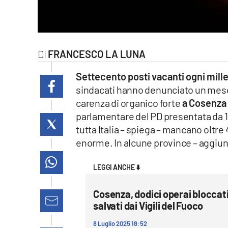
laconair.it
lacitymag.it
FRANCESCO LA LUNA
ilreggino.it
Settecento posti vacanti ogni mil
cosenzachannel.it
sindacati hanno denunciato un mese
carenza di organico forte
a Cosenza c
ilvibonese.it
parlamentare del PD presentata da 1
tutta Italia – spiega – mancano oltre
catanzarochannel.it
enorme. In alcune province – aggiu
lacapitalenews.it
LEGGI ANCHE ⬇️
App
Cosenza, dodici operai bloccati 
salvati dai Vigili del Fuoco
Android
8 Luglio 2025 18:52