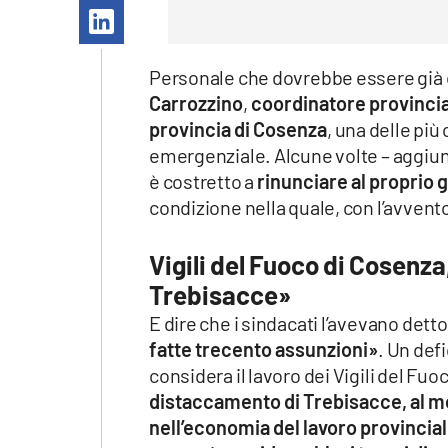
Apple
Personale che dovrebbe essere già c
Carrozzino
,
coordinatore provincia
Vai
provincia di Cosenza
, una delle pi
emergenziale. Alcune volte – aggiu
è costretto a
rinunciare al proprio 
condizione nella quale, con l’avvento d
Vigili del Fuoco di Cosenza
Trebisacce»
E dire che i sindacati l’avevano dett
fatte trecento assunzioni»
. Un def
considera il lavoro dei Vigili del Fuo
distaccamento di Trebisacce, al 
nell’economia del lavoro provincial