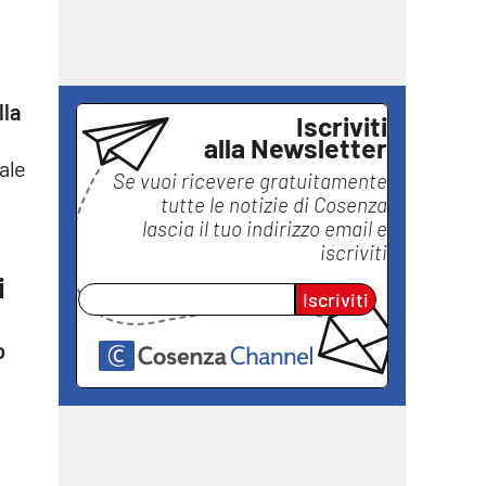
lla
Iscriviti
alla Newsletter
nale
Se vuoi ricevere gratuitamente
tutte le notizie di
Cosenza
lascia il tuo indirizzo email e
iscriviti
i
Iscriviti
o