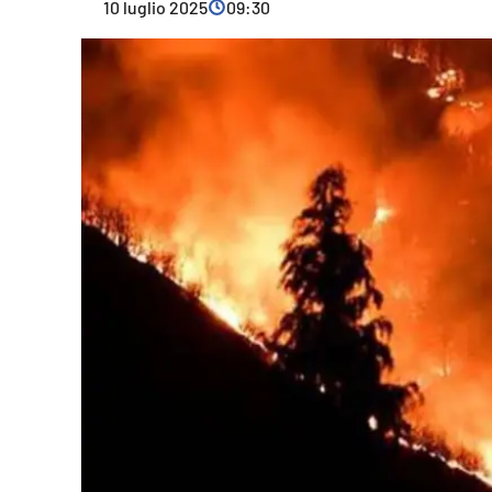
10 luglio 2025
09:30
Cultura
Ambiente
Streaming
LaC TV
Lac Network
LaC OnAir
LaC
Network
lacplay.it
lactv.it