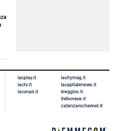
nza
a
lacplay.it
lacitymag.it
lactv.it
lacapitalenews.it
laconair.it
ilreggino.it
ilvibonese.it
catanzarochannel.it