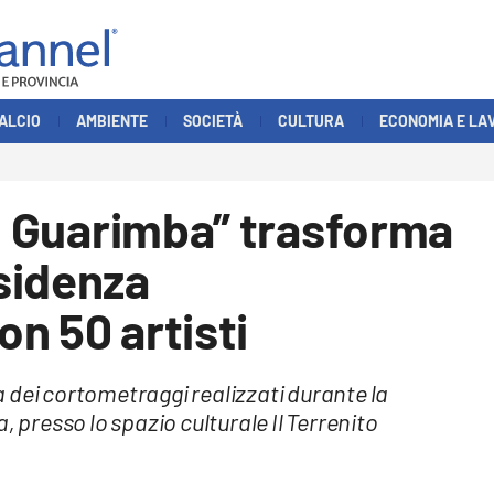
ALCIO
AMBIENTE
SOCIETÀ
CULTURA
ECONOMIA E LA
no Guarimba” trasforma
sidenza
n 50 artisti
ca dei cortometraggi realizzati durante la
, presso lo spazio culturale Il Terrenito