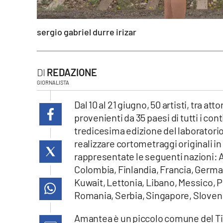
laconair.it
sergio gabriel durre irizar
lacitymag.it
ilreggino.it
REDAZIONE
GIORNALISTA
cosenzachannel.it
Dal 10 al 21 giugno, 50 artisti, tra at
ilvibonese.it
provenienti da 35 paesi di tutti i con
tredicesima edizione del laboratorio
catanzarochannel.it
realizzare cortometraggi originali i
rappresentate le seguenti nazioni: A
lacapitalenews.it
Colombia, Finlandia, Francia, Germani
Kuwait, Lettonia, Libano, Messico, P
App
Romania, Serbia, Singapore, Slovenia
Android
Amantea è un piccolo comune del Tir