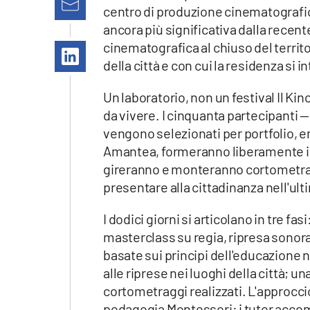
Apple
centro di produzione cinematografic
ancora più significativa dalla recent
cinematografica al chiuso del territo
della città e con cui la residenza si 
Vai
Un laboratorio, non un festival Il K
da vivere. I cinquanta partecipanti —
vengono selezionati per portfolio, e
Amantea, formeranno liberamente i g
gireranno e monteranno cortometragg
presentare alla cittadinanza nell'ult
I dodici giorni si articolano in tre f
masterclass su regia, ripresa sonor
basate sui principi dell'educazione
alle riprese nei luoghi della città; 
cortometraggi realizzati. L'approccio
pedagogia Montessori: i tutor accomp