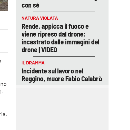
con sé
NATURA VIOLATA
Rende, appicca il fuoco e
viene ripreso dal drone:
incastrato dalle immagini del
drone | VIDEO
a
IL DRAMMA
Incidente sul lavoro nel
Reggino, muore Fabio Calabrò
nno
a,
ia.