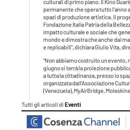
culturali di primo piano. Il Kino Gua
permanente che opera tutto l'anno ad
spazi di produzione artistica. Il proge
Fondazione Italia Patria della Bellez
impatto culturale e sociale che genera
mondo e dimostra che anche dai marg
e replicabili", dichiara Giulio Vita, di
"Non abbiamo costruito un evento, ma 
giugno si terrà la proiezione pubblic
a tutta la cittadinanza, presso lo spaz
organizzata dall'Associazione Cultur
(Venezuela), MyAirBridge, Moleskine 
Tutti gli articoli di
Eventi