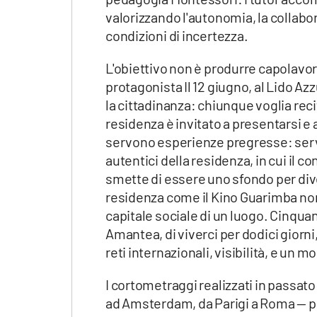
valorizzando l'autonomia, la collabor
condizioni di incertezza.
L'obiettivo non è produrre capolavo
protagonista Il 12 giugno, al Lido Azz
la cittadinanza: chiunque voglia rec
residenza è invitato a presentarsi e
servono esperienze pregresse: serve
autentici della residenza, in cui il c
smette di essere uno sfondo per dive
residenza come il Kino Guarimba non
capitale sociale di un luogo. Cinqua
Amantea, di viverci per dodici giorni,
reti internazionali, visibilità, e un m
I cortometraggi realizzati in passato 
ad Amsterdam, da Parigi a Roma — po