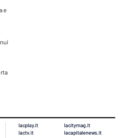
a e
inui
1
erta
lacplay.it
lacitymag.it
lactv.it
lacapitalenews.it