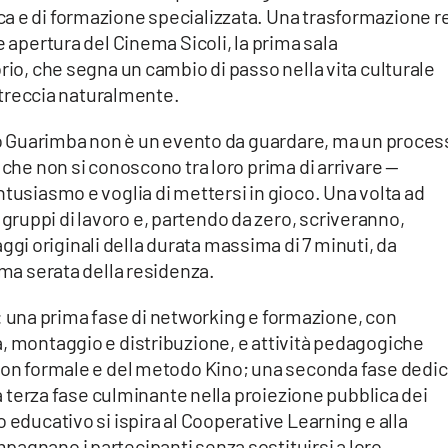
a e di formazione specializzata. Una trasformazione r
e apertura del Cinema Sicoli, la prima sala
rio, che segna un cambio di passo nella vita culturale
intreccia naturalmente.
ino Guarimba non è un evento da guardare, ma un proce
 che non si conoscono tra loro prima di arrivare —
ntusiasmo e voglia di mettersi in gioco. Una volta ad
ruppi di lavoro e, partendo da zero, scriveranno,
i originali della durata massima di 7 minuti, da
ima serata della residenza.
asi: una prima fase di networking e formazione, con
a, montaggio e distribuzione, e attività pedagogiche
 non formale e del metodo Kino; una seconda fase dedi
una terza fase culminante nella proiezione pubblica dei
 educativo si ispira al Cooperative Learning e alla
agnano i partecipanti senza sostituirsi a loro,