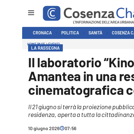
Sezioni
CRONACA
POLITICA
SANITÀ
COSENZA C
Cronaca
HOME PAGE
EVENTI
LA RASSEGNA
Politica
Il laboratorio “Ki
Cosenza Calcio
Amantea in una re
Economia e Lavoro
cinematografica co
Italia Mondo
Il 21 giugno si terrà la proiezione pubbli
Sanità
residenza, aperta a tutta la cittadinanza
Sport
10 giugno 2026
07:56