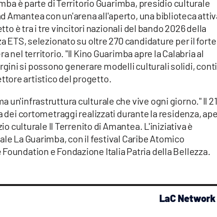
rimba è parte di Territorio Guarimba, presidio culturale
 Amantea con un'arena all'aperto, una biblioteca attiv
tto è tra i tre vincitori nazionali del bando 2026 della
za ETS, selezionato su oltre 270 candidature per il forte
 nel territorio. "Il Kino Guarimba apre la Calabria al
ini si possono generare modelli culturali solidi, cont
rettore artistico del progetto.
un'infrastruttura culturale che vive ogni giorno." Il 2
a dei cortometraggi realizzati durante la residenza, ap
io culturale Il Terrenito di Amantea. L'iniziativa è
ale La Guarimba, con il festival Caribe Atomico
Foundation e Fondazione Italia Patria della Bellezza.
LaC Network