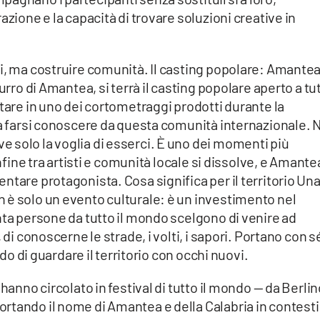
azione e la capacità di trovare soluzioni creative in
ri, ma costruire comunità. Il casting popolare: Amante
urro di Amantea, si terrà il casting popolare aperto a tu
itare in uno dei cortometraggi prodotti durante la
 a farsi conoscere da questa comunità internazionale. 
 solo la voglia di esserci. È uno dei momenti più
onfine tra artisti e comunità locale si dissolve, e Amante
ntare protagonista. Cosa significa per il territorio Un
 è solo un evento culturale: è un investimento nel
nta persone da tutto il mondo scelgono di venire ad
 di conoscerne le strade, i volti, i sapori. Portano con s
odo di guardare il territorio con occhi nuovi.
hanno circolato in festival di tutto il mondo — da Berli
rtando il nome di Amantea e della Calabria in contesti