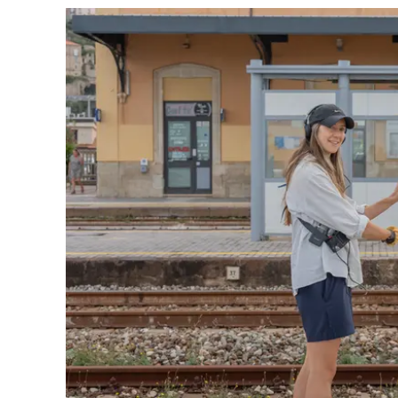
Cultura
Ambiente
Streaming
LaC TV
Lac Network
LaC OnAir
LaC
Network
lacplay.it
lactv.it