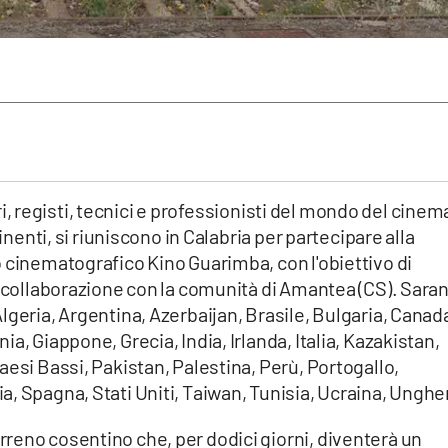
tori, registi, tecnici e professionisti del mondo del cinem
tinenti, si riuniscono in Calabria per partecipare alla
 cinematografico Kino Guarimba, con l'obiettivo di
n collaborazione con la comunità di Amantea (CS). Sara
lgeria, Argentina, Azerbaijan, Brasile, Bulgaria, Canad
a, Giappone, Grecia, India, Irlanda, Italia, Kazakistan,
aesi Bassi, Pakistan, Palestina, Perù, Portogallo,
, Spagna, Stati Uniti, Taiwan, Tunisia, Ucraina, Ungher
reno cosentino che, per dodici giorni, diventerà un