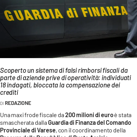
AMBIENTE
Streaming
LAC TV
LAC NETWORK
LAC ONAIR
LaC
Scoperto un sistema di falsi rimborsi fiscali da
Network
parte di aziende prive di operatività: individuati
LACPLAY.IT
18 indagati, bloccata la compensazione dei
crediti
LACTV.IT
REDAZIONE
LACONAIR.IT
Una maxi frode fiscale da
200 milioni di euro
è stata
LACITYMAG.IT
smascherata dalla
Guardia di Finanza del Comando
ILREGGINO.IT
Provinciale di Varese
, con il coordinamento della