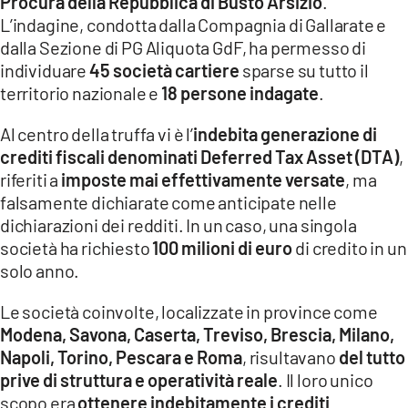
Procura della Repubblica di Busto Arsizio
.
COSENZACHANNEL.IT
L’indagine, condotta dalla Compagnia di Gallarate e
ILVIBONESE.IT
dalla Sezione di PG Aliquota GdF, ha permesso di
individuare
45 società cartiere
sparse su tutto il
CATANZAROCHANNEL.IT
territorio nazionale e
18 persone indagate
.
LACAPITALENEWS.IT
Al centro della truffa vi è l’
indebita generazione di
crediti fiscali denominati Deferred Tax Asset (DTA)
,
App
riferiti a
imposte mai effettivamente versate
, ma
ANDROID
falsamente dichiarate come anticipate nelle
APPLE
dichiarazioni dei redditi. In un caso, una singola
società ha richiesto
100 milioni di euro
di credito in un
solo anno.
Le società coinvolte, localizzate in province come
Modena, Savona, Caserta, Treviso, Brescia, Milano,
Napoli, Torino, Pescara e Roma
, risultavano
del tutto
prive di struttura e operatività reale
. Il loro unico
scopo era
ottenere indebitamente i crediti