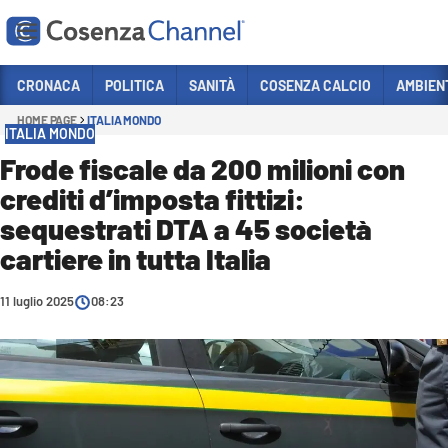
Vai
CRONACA
POLITICA
SANITÀ
COSENZA CALCIO
AMBIEN
HOME PAGE
ITALIA MONDO
Sezioni
ITALIA MONDO
CRONACA
Frode fiscale da 200 milioni con
crediti d’imposta fittizi:
POLITICA
sequestrati DTA a 45 società
COSENZA CALCIO
cartiere in tutta Italia
ECONOMIA E LAVORO
11 luglio 2025
ITALIA MONDO
08:23
SANITÀ
SPORT
CULTURA