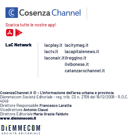
Scarica tutte le nostre app!
LaC Network
lacplay.it
lacitymag.it
lactv.it
lacapitalenews.it
laconair.it
ilreggino.it
ilvibonese.it
catanzarochannel.it
CosenzaChannel.it © – L’informazione dell’area urbana e provincia
Diemmecom Società Editoriale - reg. trib. CS n. 2709 del 16/12/2009 - R.O.C.
4049
Direttore Responsabile
Francesco Laratta
Vicedirettore
Antonio Clausi
Direttore Editoriale
Maria Grazia Falduto
www.diemmecom.it