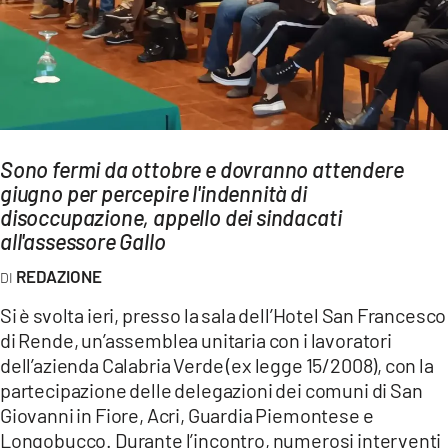
AMBIENTE
Streaming
LAC TV
LAC NETWORK
LAC ONAIR
Sono fermi da ottobre e dovranno attendere
giugno per percepire l'indennità di
disoccupazione, appello dei sindacati
LaC
all'assessore Gallo
Network
LACPLAY.IT
REDAZIONE
LACTV.IT
Si è svolta ieri, presso la sala dell’Hotel San Francesco
di Rende, un’assemblea unitaria con i lavoratori
LACONAIR.IT
dell’azienda Calabria Verde (ex legge 15/2008), con la
LACITYMAG.IT
partecipazione delle delegazioni dei comuni di San
Giovanni in Fiore, Acri, Guardia Piemontese e
ILREGGINO.IT
Longobucco. Durante l’incontro, numerosi interventi