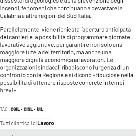
dissesto idrogeologico e della prevenzione degli
incendi, fenomeni che continuano a devastare la
Calabria e altre regioni del Sud Italia.
Parallelamente, viene richiesta l’apertura anticipata
dei cantieri e la possibilità di programmare giornate
lavorative aggiuntive, per garantire non solo una
maggiore tutela del territorio, ma anche una
maggiore dignità economica ai lavoratori. Le
organizzazioni sindacali ribadiscono l’urgenza di un
confronto con la Regione e si dicono «fiduciose nella
possibilità di ottenere risposte concrete in tempi
brevi».
TAG
CGIL ·
CISL ·
UIL
Lavoro
Tutti gli articoli di