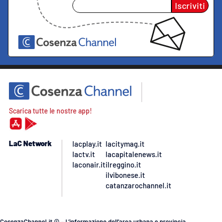
Iscriviti
Scarica tutte le nostre app!
LaC Network
lacplay.it
lacitymag.it
lactv.it
lacapitalenews.it
laconair.it
ilreggino.it
ilvibonese.it
catanzarochannel.it
CosenzaChannel.it © – L’informazione dell’area urbana e provincia