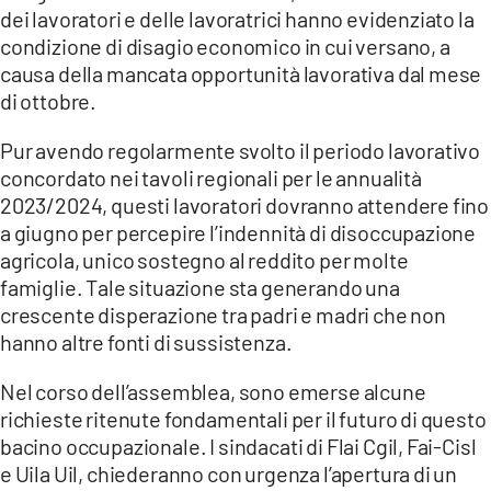
COSENZACHANNEL.IT
dei lavoratori e delle lavoratrici hanno evidenziato la
condizione di disagio economico in cui versano, a
ILVIBONESE.IT
causa della mancata opportunità lavorativa dal mese
CATANZAROCHANNEL.IT
di ottobre.
LACAPITALENEWS.IT
Pur avendo regolarmente svolto il periodo lavorativo
concordato nei tavoli regionali per le annualità
App
2023/2024, questi lavoratori dovranno attendere fino
ANDROID
a giugno per percepire l’indennità di disoccupazione
agricola, unico sostegno al reddito per molte
APPLE
famiglie. Tale situazione sta generando una
crescente disperazione tra padri e madri che non
hanno altre fonti di sussistenza.
Nel corso dell’assemblea, sono emerse alcune
richieste ritenute fondamentali per il futuro di questo
bacino occupazionale. I sindacati di Flai Cgil, Fai-Cisl
e Uila Uil, chiederanno con urgenza l’apertura di un