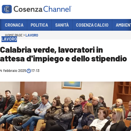
Vai
CRONACA
POLITICA
SANITÀ
COSENZA CALCIO
AMBIEN
HOME PAGE
LAVORO
Sezioni
LAVORO
CRONACA
Calabria verde, lavoratori in
attesa d'impiego e dello stipendio
POLITICA
COSENZA CALCIO
4 febbraio 2025
17:13
ECONOMIA E LAVORO
ITALIA MONDO
SANITÀ
SPORT
CULTURA