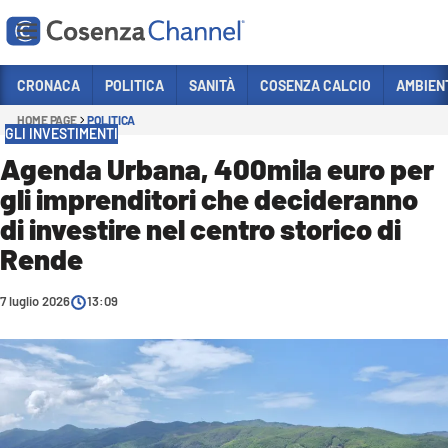
Vai
CRONACA
POLITICA
SANITÀ
COSENZA CALCIO
AMBIEN
HOME PAGE
POLITICA
Sezioni
GLI INVESTIMENTI
CRONACA
Agenda Urbana, 400mila euro per
gli imprenditori che decideranno
POLITICA
di investire nel centro storico di
COSENZA CALCIO
Rende
ECONOMIA E LAVORO
7 luglio 2026
ITALIA MONDO
13:09
SANITÀ
SPORT
CULTURA