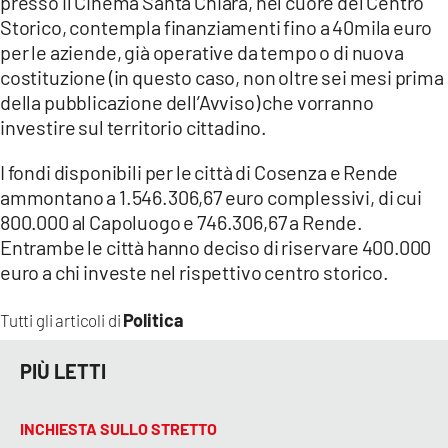
presso il Cinema Santa Chiara, nel cuore del Centro
COSENZACHANNEL.IT
Storico, contempla finanziamenti fino a 40mila euro
ILVIBONESE.IT
per le aziende, già operative da tempo o di nuova
costituzione (in questo caso, non oltre sei mesi prima
CATANZAROCHANNEL.IT
della pubblicazione dell’Avviso) che vorranno
LACAPITALENEWS.IT
investire sul territorio cittadino.
I fondi disponibili per le città di Cosenza e Rende
App
ammontano a 1.546.306,67 euro complessivi, di cui
ANDROID
800.000 al Capoluogo e 746.306,67 a Rende.
APPLE
Entrambe le città hanno deciso di riservare 400.000
euro a chi investe nel rispettivo centro storico.
Politica
Tutti gli articoli di
PIÙ LETTI
INCHIESTA SULLO STRETTO