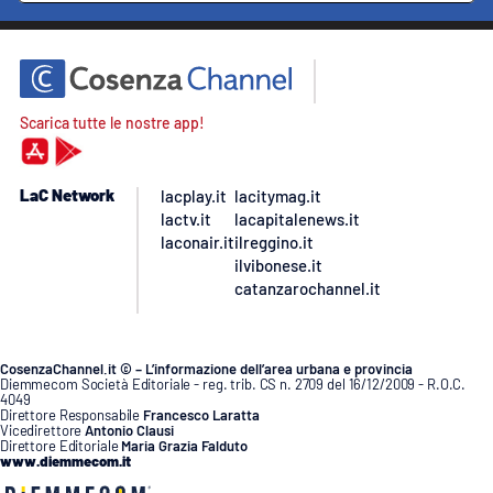
Scarica tutte le nostre app!
LaC Network
lacplay.it
lacitymag.it
lactv.it
lacapitalenews.it
laconair.it
ilreggino.it
ilvibonese.it
catanzarochannel.it
CosenzaChannel.it © – L’informazione dell’area urbana e provincia
Diemmecom Società Editoriale - reg. trib. CS n. 2709 del 16/12/2009 - R.O.C.
4049
Direttore Responsabile
Francesco Laratta
Vicedirettore
Antonio Clausi
Direttore Editoriale
Maria Grazia Falduto
www.diemmecom.it