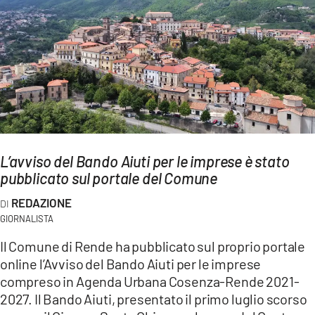
AMBIENTE
Streaming
LAC TV
LAC NETWORK
LAC ONAIR
LaC
L’avviso del Bando Aiuti per le imprese è stato
Network
pubblicato sul portale del Comune
LACPLAY.IT
REDAZIONE
LACTV.IT
GIORNALISTA
LACONAIR.IT
Il Comune di Rende ha pubblicato sul proprio portale
online l’Avviso del Bando Aiuti per le imprese
LACITYMAG.IT
compreso in Agenda Urbana Cosenza-Rende 2021-
ILREGGINO.IT
2027. Il Bando Aiuti, presentato il primo luglio scorso