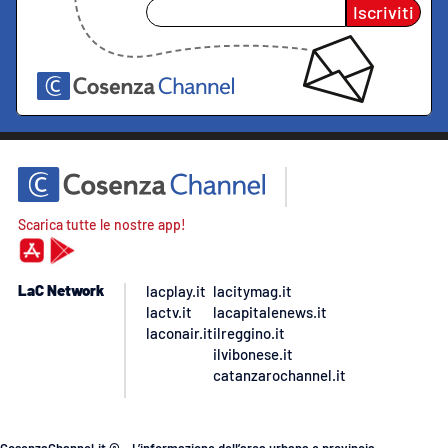
Iscriviti
Scarica tutte le nostre app!
LaC Network
lacplay.it
lacitymag.it
lactv.it
lacapitalenews.it
laconair.it
ilreggino.it
ilvibonese.it
catanzarochannel.it
CosenzaChannel.it © – L’informazione dell’area urbana e provincia