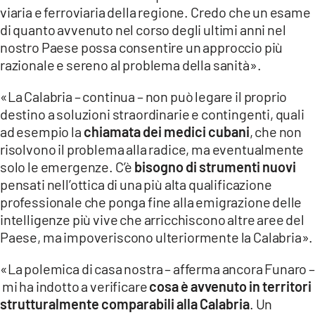
viaria e ferroviaria della regione. Credo che un esame
di quanto avvenuto nel corso degli ultimi anni nel
nostro Paese possa consentire un approccio più
razionale e sereno al problema della sanità».
«La Calabria – continua – non può legare il proprio
destino a soluzioni straordinarie e contingenti, quali
ad esempio la
chiamata dei medici cubani
, che non
risolvono il problema alla radice, ma eventualmente
solo le emergenze. C’è
bisogno di strumenti nuovi
pensati nell’ottica di una più alta qualificazione
professionale che ponga fine alla emigrazione delle
intelligenze più vive che arricchiscono altre aree del
Paese, ma impoveriscono ulteriormente la Calabria».
«La polemica di casa nostra – afferma ancora Funaro –
mi ha indotto a verificare
cosa è avvenuto in territori
strutturalmente comparabili alla Calabria
. Un