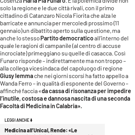
Cosenza
Maria Pia Funaro
. E la polemica divide non
COSENZACHANNEL.IT
solo la regione e le due città rivali, con il primo
ILVIBONESE.IT
cittadino di Catanzaro Nicola Fiorita che alza le
barricate e annuncia per mercoledì prossimo (11
CATANZAROCHANNEL.IT
gennaio) un dibattito aperto sulla questione, ma
LACAPITALENEWS.IT
anche lo stesso
Partito democratico
all’interno del
quale le ragioni di campanile (al centro di accuse
App
incrociate) primeggiano su quelle di casacca. Così
Funaro risponde – indirettamente ma non troppo –
ANDROID
alla collega vicesindaca del capoluogo di regione
APPLE
Giusy Iemma
che nei giorni scorsi ha fatto appello a
Wanda Ferro – in qualità di esponente del Governo –
affinché faccia «
da cassa di risonanza per impedire
l’inutile, costosa e dannosa nascita di una seconda
Facoltà di Medicina in Calabria».
LEGGI ANCHE ⬇️
Medicina all’Unical, Rende: «Le