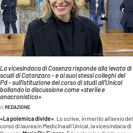
AMBIENTE
Streaming
LAC TV
LAC NETWORK
LAC ONAIR
LaC
La vicesindaca di Cosenza risponde alla levata di
Network
scudi di Catanzaro - e ai suoi stessi colleghi del
LACPLAY.IT
Pd - sull'istituzione del corso di studi all'Unical
bollando la discussione come «sterile e
LACTV.IT
anacronistica»
LACONAIR.IT
REDAZIONE
LACITYMAG.IT
«La polemica divide»
. Lo scrive, in merito all’avvio del
ILREGGINO.IT
corso di laurea in Medicina all’Unical, la vicesindaca di