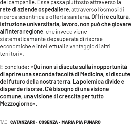
del campanile. Essa passa piuttosto attraverso la
rete di aziende ospedaliere
, attraverso l’osmosi di
ricerca scientifica e offerta sanitaria.
Offrire cultura,
istruzione universitaria, lavoro, non può che giovare
all’intera regione
, che invece viene
sistematicamente depauperata di risorse
economiche e intellettuali a vantaggio di altri
territori».
E conclude: «
Qui non si discute sulla inopportunità
di aprire una seconda facoltà di Medicina, si discute
del futuro della nostra terra
.
La polemica divide e
disperde risorse. C’è bisogno di una visione
comune, una visione di crescita per tutto
Mezzogiorno».
TAG
CATANZARO ·
COSENZA ·
MARIA PIA FUNARO