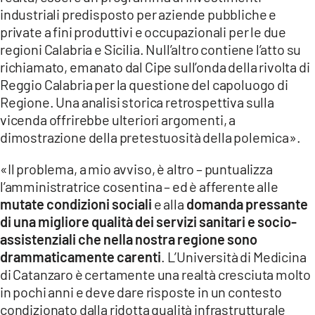
industriali predisposto per aziende pubbliche e
private a fini produttivi e occupazionali per le due
regioni Calabria e Sicilia. Null’altro contiene l’atto su
richiamato, emanato dal Cipe sull’onda della rivolta di
Reggio Calabria per la questione del capoluogo di
Regione. Una analisi storica retrospettiva sulla
vicenda offrirebbe ulteriori argomenti, a
dimostrazione della pretestuosità della polemica».
«Il problema, a mio avviso, è altro – puntualizza
l’amministratrice cosentina – ed è afferente alle
mutate condizioni sociali
e alla
domanda pressante
di una migliore qualità dei servizi sanitari e socio-
assistenziali che nella nostra regione sono
drammaticamente carenti
. L’Università di Medicina
di Catanzaro è certamente una realtà cresciuta molto
in pochi anni e deve dare risposte in un contesto
condizionato dalla ridotta qualità infrastrutturale