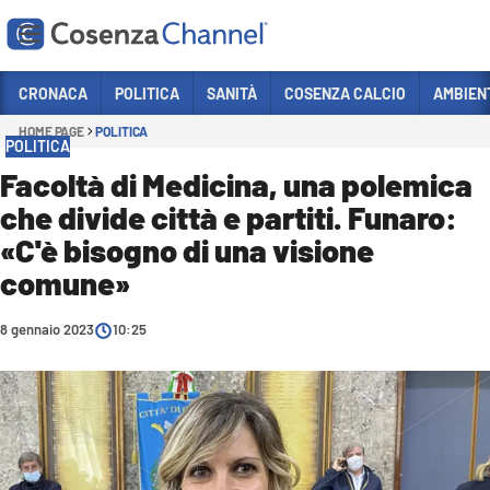
Vai
CRONACA
POLITICA
SANITÀ
COSENZA CALCIO
AMBIEN
HOME PAGE
POLITICA
Sezioni
POLITICA
CRONACA
Facoltà di Medicina, una polemica
che divide città e partiti. Funaro:
POLITICA
«C'è bisogno di una visione
COSENZA CALCIO
comune»
ECONOMIA E LAVORO
8 gennaio 2023
ITALIA MONDO
10:25
SANITÀ
SPORT
CULTURA