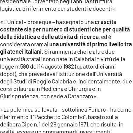
residenziale”, diventato negli anni la struttura
logistica di riferimento per studenti e docenti».
«L’Unical – prosegue – ha segnato una
crescita
costante sia per numero di studenti che per qualità
della didattica e delle attività di ricerca
, ed è
considerata oramai
una università di primo livello tra
gli atenei italiani
. Si rammenta che le altre due
università statali sono nate in Calabria in virtù della
legge n.590 del 14 agosto 1982 (quattordici anni
dopo!), che prevedeva l’istituzione dell’Università
degli Studi di Reggio Calabria e, incidentalmente, due
corsi di laurea in Medicina e Chirurgia e in
Giurisprudenza, con sede a Catanzaro».
«La polemica sollevata – sottolinea Funaro – ha come
riferimento il “Pacchetto Colombo”, basato sulla
delibera Cipe n.1 del 28 gennaio 1971, che risulta, in
realtà, essere un programma di investimenti