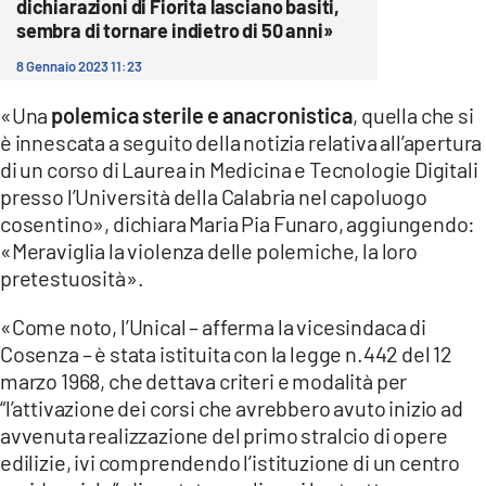
dichiarazioni di Fiorita lasciano basiti,
sembra di tornare indietro di 50 anni»
8 Gennaio 2023 11:23
«Una
polemica sterile e anacronistica
, quella che si
è innescata a seguito della notizia relativa all’apertura
di un corso di Laurea in Medicina e Tecnologie Digitali
presso l’Università della Calabria nel capoluogo
cosentino», dichiara Maria Pia Funaro, aggiungendo:
«Meraviglia la violenza delle polemiche, la loro
pretestuosità».
«Come noto, l’Unical – afferma la vicesindaca di
Cosenza – è stata istituita con la legge n.442 del 12
marzo 1968, che dettava criteri e modalità per
“l’attivazione dei corsi che avrebbero avuto inizio ad
avvenuta realizzazione del primo stralcio di opere
edilizie, ivi comprendendo l’istituzione di un centro