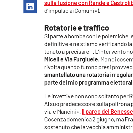
sulla fusione con Rende e Castroli
Apple
d’impulso ai Comuni»).
Rotatorie e traffico
Vai
Si parte a bomba con le polemiche l
definitive e ne stiamo verificando la
tenuto a precisare -. L’intervento n
Miceli e Via Furgiuele.
Ma noi cosent
rivolta quando furono presi provvedim
smantellato una rotatoria irregolar
parte del mio programma elettoral
Le invettive non sono soltanto per
R
Al suo predecessore sulla poltrona 
viale Mancini».
Il parco del Beness
Cosenza domenica 2 giugno, ma Fran
sostenuto che la vecchia amministra