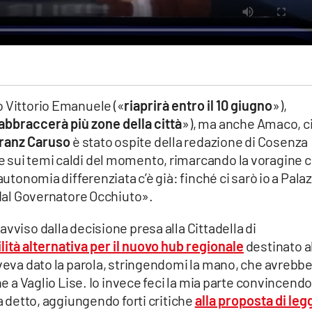
o Vittorio Emanuele («
riaprirà entro il 10 giugno
»),
abbraccerà più zone della città
»), ma anche Amaco, ci
ranz Caruso
è stato ospite della redazione di Cosenza
 sui temi caldi del momento, rimarcando la voragine 
autonomia differenziata c’è già: finché ci sarò io a Pala
o dal Governatore Occhiuto».
vviso dalla decisione presa alla Cittadella di
ilità alternativa per il nuovo hub regionale
destinato a
aveva dato la parola, stringendomi la mano, che avrebb
ne a Vaglio Lise. Io invece feci la mia parte convincend
ha detto, aggiungendo forti critiche
alla proposta di leg