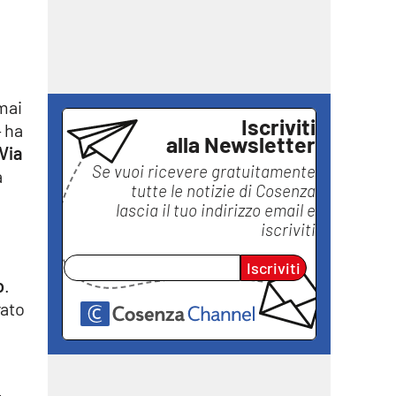
 mai
Iscriviti
– ha
alla Newsletter
Via
Se vuoi ricevere gratuitamente
a
tutte le notizie di
Cosenza
lascia il tuo indirizzo email e
iscriviti
Iscriviti
o
.
rato