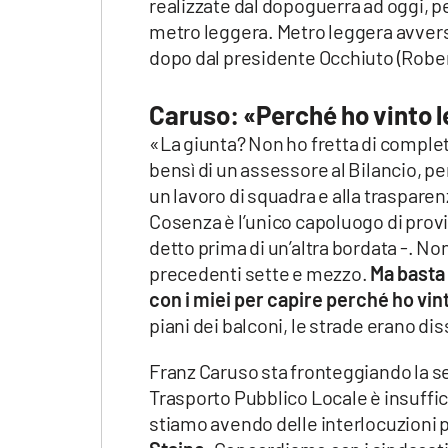
realizzate dal dopoguerra ad oggi, per
metro leggera. Metro leggera avvers
dopo dal presidente Occhiuto (Robe
Caruso: «Perché ho vinto l
«La giunta? Non ho fretta di complet
bensì di un assessore al Bilancio, p
un lavoro di squadra e alla traspare
Cosenza è l’unico capoluogo di prov
detto prima di un’altra bordata -. N
precedenti sette e mezzo.
Ma basta 
con i miei per capire perché ho vint
piani dei balconi, le strade erano di
Franz Caruso sta fronteggiando la se
Trasporto Pubblico Locale è insuffic
stiamo avendo delle interlocuzioni p