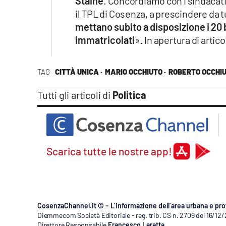
Staine
. Concordiamo con i sindacati c
il TPL di Cosenza, a prescindere da tu
mettano subito a disposizione i 20
immatricolati
». In apertura di artic
TAG
CITTÀ UNICA ·
MARIO OCCHIUTO ·
ROBERTO OCCHI
Tutti gli articoli di
Politica
Scarica tutte le nostre app!
CosenzaChannel.it © – L’informazione dell’area urbana e pro
Diemmecom Società Editoriale - reg. trib. CS n. 2709 del 16/12
Direttore Responsabile
Francesco Laratta