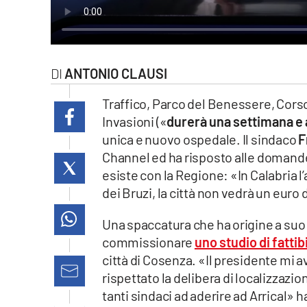
laconair.it
lacitymag.it
ANTONIO CLAUSI
ilreggino.it
Traffico, Parco del Benessere, Cors
cosenzachannel.it
Invasioni («
durerà una settimana e 
unica e nuovo ospedale. Il sindaco
F
ilvibonese.it
Channel ed ha risposto alle domande
esiste con la Regione: «In Calabria l’
catanzarochannel.it
dei Bruzi, la città non vedrà un eur
lacapitalenews.it
Una spaccatura che ha origine a suo a
commissionare
uno studio di fattib
App
città di Cosenza. «Il presidente mi 
rispettato la delibera di localizzazio
Android
tanti sindaci ad aderire ad Arrical» 