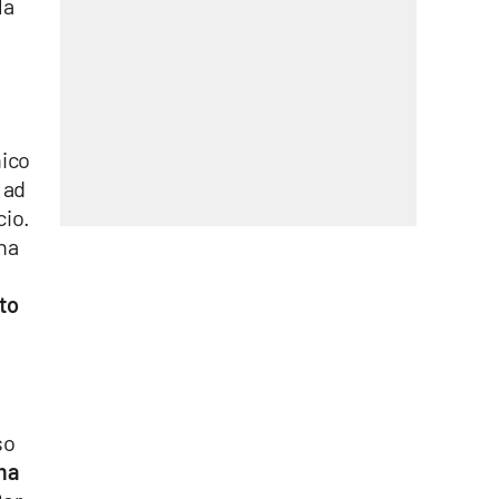
la
nico
 ad
cio.
 ha
uto
so
ma