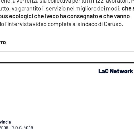
he la vertenza sia collettiva per tutti i 122 lavoratori. 
tto, va garantito il servizio nel migliore dei modi:
che 
 bus ecologici che Iveco ha consegnato e che vanno
olo l’intervista video completa al sindaco di Caruso.
UTO
LaC Network
vincia
/2009 - R.O.C. 4049