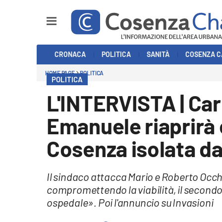
Sezioni
CRONACA
POLITICA
SANITÀ
COSENZA C
Cronaca
HOME PAGE
POLITICA
POLITICA
Politica
L'INTERVISTA | Car
Cosenza Calcio
Emanuele riaprirà e
Economia e Lavoro
Cosenza isolata da
Italia Mondo
Il sindaco attacca Mario e Roberto Occh
Sanità
compromettendo la viabilità, il secondo
ospedale». Poi l'annuncio su Invasioni
Sport