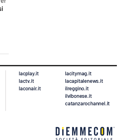
Per
si
lacplay.it
lacitymag.it
lactv.it
lacapitalenews.it
laconair.it
ilreggino.it
ilvibonese.it
catanzarochannel.it