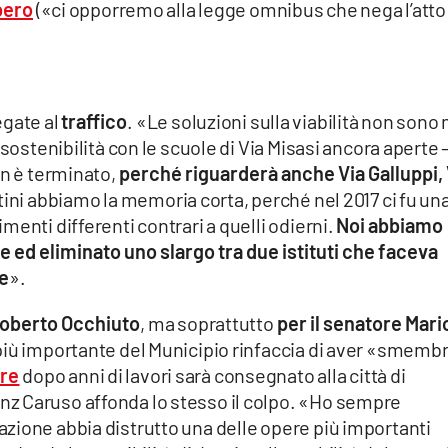
bero
(«ci opporremo alla legge omnibus che nega l’atto
egate al
traffico
. «Le soluzioni sulla viabilità non sono
 sostenibilità con le scuole di Via Misasi ancora aperte 
on è terminato,
perché riguarderà anche Via Galluppi, 
ini abbiamo la memoria corta, perché nel 2017 ci fu un
enti differenti contrari a quelli odierni.
Noi abbiamo
e ed eliminato uno slargo tra due istituti che faceva
e
».
oberto Occhiuto
, ma soprattutto
per il senatore Mari
più importante del Municipio rinfaccia di aver «smemb
ere
dopo anni di lavori sarà consegnato alla città di
z Caruso affonda lo stesso il colpo. «Ho sempre
zione abbia distrutto una delle opere più importanti