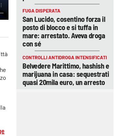
FUGA DISPERATA
San Lucido, cosentino forza il
posto di blocco e si tuffa in
mare: arrestato. Aveva droga
con sé
ttà
CONTROLLI ANTIDROGA INTENSIFICATI
Belvedere Marittimo, hashish e
che
marijuana in casa: sequestrati
zzo
quasi 20mila euro, un arresto
lla
e
o
ge