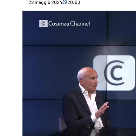
28 maggio 2024
20:00
Cultura
Ambiente
Streaming
LaC TV
Lac Network
LaC OnAir
LaC
Network
lacplay.it
lactv.it