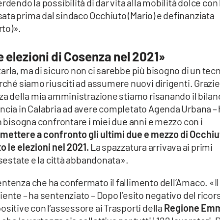
dendo la possibilità di dar vita alla mobilità dolce con 
ata prima dal sindaco Occhiuto (Mario) e definanziata
rto)».
e elezioni di Cosenza nel 2021»
arla, ma di sicuro non ci sarebbe più bisogno di un tec
erché siamo riusciti ad assumere nuovi dirigenti. Grazie
nza della mia amministrazione stiamo risanando il bilan
incia in Calabria ad avere completato Agenda Urbana –
on bisogna confrontare i miei due anni e mezzo con i
mettere a confronto gli ultimi due e mezzo di Occhi
o le elezioni nel 2021.
La spazzatura arrivava ai primi
ssestate e la città abbandonata».
ntenza che ha confermato il fallimento dell’Amaco. «Il
iente – ha sentenziato – Dopo l’esito negativo del ricor
ositive con l’assessore ai Trasporti della
Regione Em