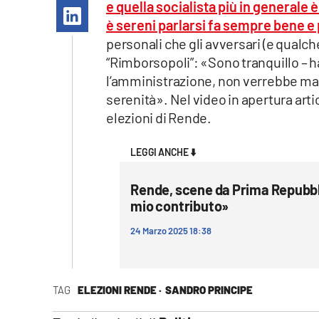
e quella socialista più in generale 
Apple
è sereni parlarsi fa sempre bene e po
personali che gli avversari (e qualc
“Rimborsopoli”: «Sono tranquillo – h
l’amministrazione, non verrebbe mai
Vai
serenità». Nel video in apertura arti
elezioni di Rende.
LEGGI ANCHE ⬇️
Rende, scene da Prima Repubbli
mio contributo»
24 Marzo 2025 18:38
TAG
ELEZIONI RENDE ·
SANDRO PRINCIPE