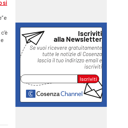
o si
” e
Iscriviti
 c’è
alla Newsletter
le
Se vuoi ricevere gratuitamente
tutte le notizie di
Cosenza
lascia il tuo indirizzo email e
iscriviti
Iscriviti