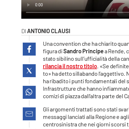
laconair.it
lacitymag.it
ANTONIO CLAUSI
ilreggino.it
Una convention che ha chiarito quan
cosenzachannel.it
figura di
Sandro Principe
a Rende, ci
stato sibilino sull’ufficialità della ca
ilvibonese.it
rilancia il nostro titolo
. «Se definit
to» ha detto sillabando l’aggettivo. 
catanzarochannel.it
ha ribadito i punti fondamentali del 
Infrastrutture che hanno infiammat
lacapitalenews.it
comizi di piazza dall’altra parte de
App
Gli argomenti trattati sono stati svar
messaggi lanciati alla Regione e agli
Android
centrosinistra che nei giorni scorsi 