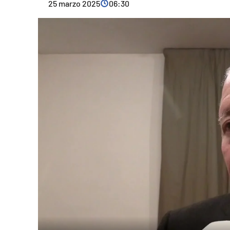
25 marzo 2025
06:30
Cultura
Ambiente
Streaming
LaC TV
Lac Network
LaC OnAir
LaC
Network
lacplay.it
lactv.it