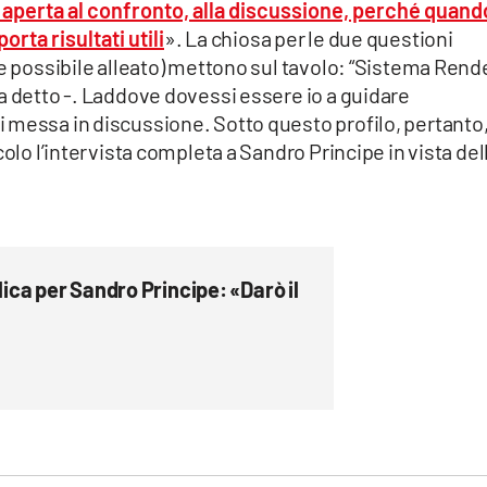
è aperta al confronto, alla discussione, perché quand
rta risultati utili
». La chiosa per le due questioni
he possibile alleato) mettono sul tavolo: “Sistema Rende
a detto -. Laddove dovessi essere io a guidare
 messa in discussione. Sotto questo profilo, pertanto,
colo l’intervista completa a Sandro Principe in vista del
ca per Sandro Principe: «Darò il