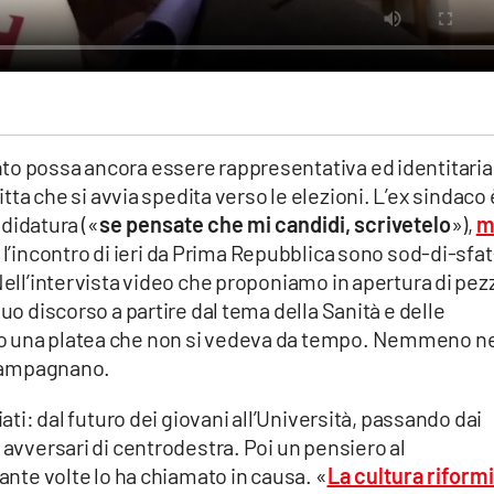
to possa ancora essere rappresentativa ed identitaria 
tta che si avvia spedita verso le elezioni. L’ex sindaco 
ndidatura («
se pensate che mi candidi, scrivetelo
»),
m
e l’incontro di ieri da Prima Repubblica sono sod-di-sfat
Nell’intervista video che proponiamo in apertura di pez
suo discorso a partire dal tema della Sanità e delle
o una platea che non si vedeva da tempo. Nemmeno n
l Campagnano.
iati: dal futuro dei giovani all’Università, passando dai
 avversari di centrodestra. Poi un pensiero al
tante volte lo ha chiamato in causa. «
La cultura riform