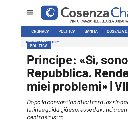
Sezioni
CRONACA
POLITICA
SANITÀ
COSENZA C
Cronaca
HOME PAGE
POLITICA
POLITICA
Politica
Principe: «Sì, son
Cosenza Calcio
Repubblica. Rende 
Economia e Lavoro
miei problemi» | V
Italia Mondo
Dopo la convention di ieri sera l'ex sinda
Sanità
le linee guida già espresse davanti a cen
centrosinistra
Sport