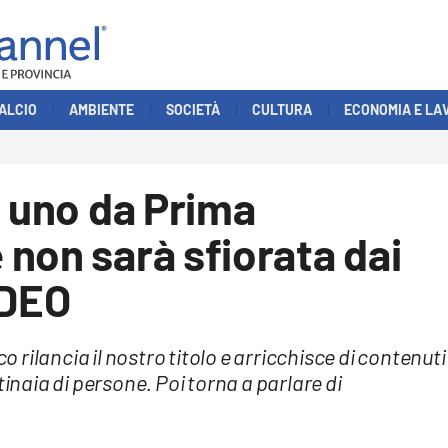
ALCIO
AMBIENTE
SOCIETÀ
CULTURA
ECONOMIA E LA
o uno da Prima
non sarà sfiorata dai
IDEO
co rilancia il nostro titolo e arricchisce di contenuti
tinaia di persone. Poi torna a parlare di