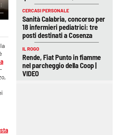
CERCASI PERSONALE
Sanità Calabria, concorso per
18 infermieri pediatrici: tre
posti destinati a Cosenza
la
IL ROGO
è
Rende, Fiat Punto in fiamme
a
nel parcheggio della Coop |
-
VIDEO
zo,
ei
ista