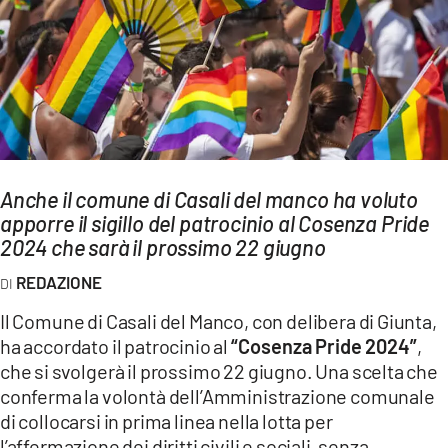
AMBIENTE
Streaming
LAC TV
LAC NETWORK
LAC ONAIR
Anche il comune di Casali del manco ha voluto
apporre il sigillo del patrocinio al Cosenza Pride
LaC
Network
2024 che sarà il prossimo 22 giugno
LACPLAY.IT
REDAZIONE
LACTV.IT
Il Comune di Casali del Manco, con delibera di Giunta,
LACONAIR.IT
ha accordato il patrocinio al
“Cosenza Pride 2024”
,
che si svolgerà il prossimo 22 giugno. Una scelta che
LACITYMAG.IT
conferma la volontà dell’Amministrazione comunale
ILREGGINO.IT
di collocarsi in prima linea nella lotta per
l’affermazione dei diritti civili e sociali, senza