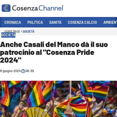
Vai
CRONACA
POLITICA
SANITÀ
COSENZA CALCIO
AMBIEN
HOME PAGE
SOCIETÀ
Sezioni
SOCIETÀ
CRONACA
Anche Casali del Manco dà il suo
patrocinio al "Cosenza Pride
POLITICA
2024"
COSENZA CALCIO
ECONOMIA E LAVORO
8 giugno 2024
08:39
ITALIA MONDO
SANITÀ
SPORT
CULTURA