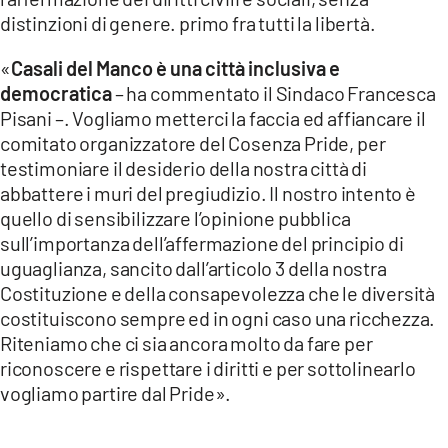
COSENZACHANNEL.IT
distinzioni di genere. primo fra tutti la libertà.
ILVIBONESE.IT
«
Casali del Manco è una città inclusiva e
CATANZAROCHANNEL.IT
democratica
– ha commentato il Sindaco Francesca
Pisani –. Vogliamo metterci la faccia ed affiancare il
LACAPITALENEWS.IT
comitato organizzatore del Cosenza Pride, per
testimoniare il desiderio della nostra città di
App
abbattere i muri del pregiudizio. Il nostro intento è
ANDROID
quello di sensibilizzare l’opinione pubblica
APPLE
sull’importanza dell’affermazione del principio di
uguaglianza, sancito dall’articolo 3 della nostra
Costituzione e della consapevolezza che le diversità
costituiscono sempre ed in ogni caso una ricchezza.
Riteniamo che ci sia ancora molto da fare per
riconoscere e rispettare i diritti e per sottolinearlo
vogliamo partire dal Pride».