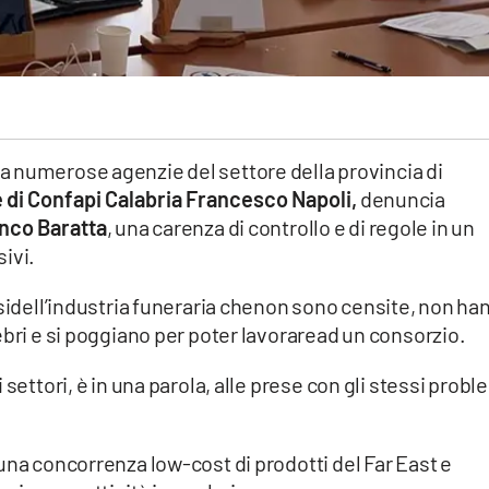
 da numerose agenzie del settore della provincia di
 di Confapi Calabria Francesco Napoli,
denuncia
nco Baratta
, una carenza di controllo e di regole in un
ivi.
esidell’industria funeraria chenon sono censite, non ha
ebri e si poggiano per poter lavoraread un consorzio.
settori, è in una parola, alle prese con gli stessi probl
una concorrenza low-cost di prodotti del Far East e