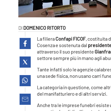
laconair.it
lacitymag.it
DOMENICO RITORTO
ilreggino.it
La filiera
Confapi FICOF
, costituita
cosenzachannel.it
Cosenza e sostenuta dal
presidente
attraverso il suo presidente
Gianfra
ilvibonese.it
settore sempre più in mano agli abus
catanzarochannel.it
Tante infatti solo le agenzie calabr
una sede fisica, non usano carri fun
lacapitalenews.it
La categoria in questione, come altri 
del manifatturiero e di altri servizi.
App
Android
Anche tra le imprese funebri esiste 