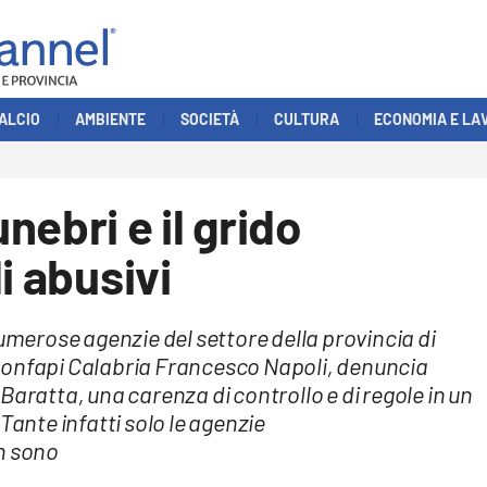
ALCIO
AMBIENTE
SOCIETÀ
CULTURA
ECONOMIA E LA
ebri e il grido
i abusivi
numerose agenzie del settore della provincia di
Confapi Calabria Francesco Napoli, denuncia
Baratta, una carenza di controllo e di regole in un
Tante infatti solo le agenzie
n sono