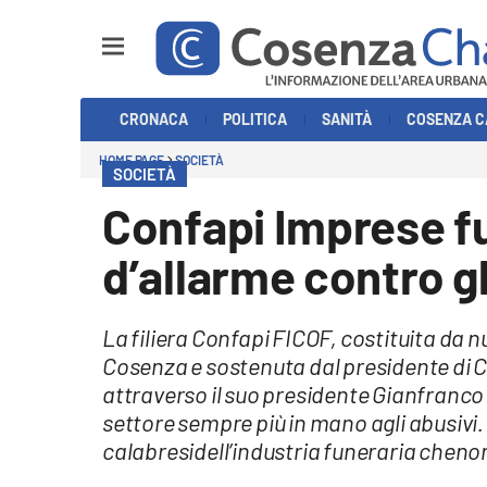
Sezioni
CRONACA
POLITICA
SANITÀ
COSENZA C
Cronaca
HOME PAGE
SOCIETÀ
SOCIETÀ
Politica
Confapi Imprese fun
Cosenza Calcio
d’allarme contro gl
Economia e Lavoro
La filiera Confapi FICOF, costituita da 
Italia Mondo
Cosenza e sostenuta dal presidente di 
attraverso il suo presidente Gianfranco 
Sanità
settore sempre più in mano agli abusivi. 
calabresidell’industria funeraria cheno
Sport