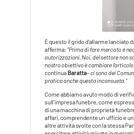
È questo il grido d’allarme lanciato da
afferma: “
Prima di fare mercato è nec
autorizzazioni. Noi, del settore no
nostro obiettivo è cambiare l’articolo
continua
Baratta
–
ci sono dei Comuni
pratica anche questa inconsueta.”
Come abbiamo avuto modo di verificare 
sull’impresa funebre, come espress
di una macchina di proprietà funebre
affari, comprendente un ufficio e una 
altre attività svolte con la stessa Pa
esercitare attività private in mercati p