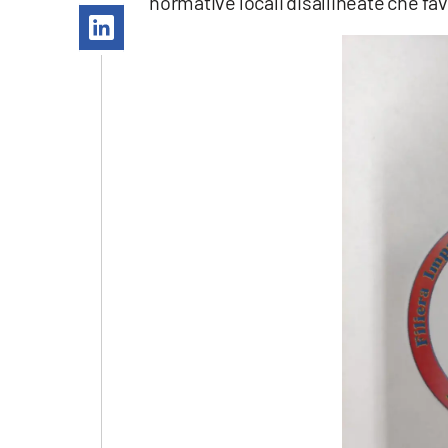
normative locali disallineate che fav
Apple
Vai