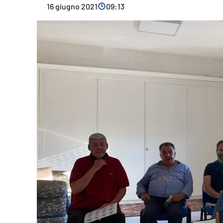
16 giugno 2021
09:13
Cultura
Ambiente
Streaming
LaC TV
Lac Network
LaC OnAir
LaC
Network
lacplay.it
lactv.it