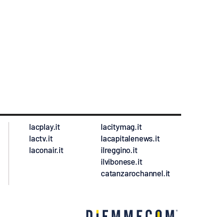
lacplay.it
lacitymag.it
lactv.it
lacapitalenews.it
laconair.it
ilreggino.it
ilvibonese.it
catanzarochannel.it