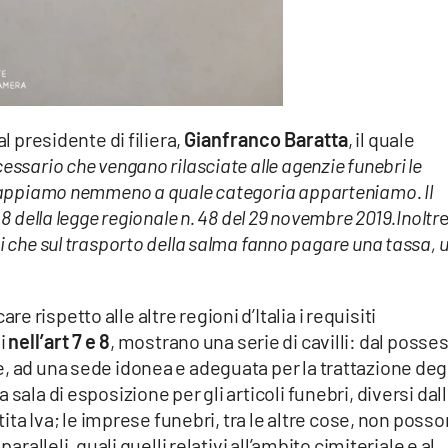
l presidente di filiera,
Gianfranco Baratta
, il quale
essario che vengano rilasciate alle agenzie funebri le
n sappiamo nemmeno a quale categoria apparteniamo. Il
 8 della legge regionale n. 48 del 29 novembre 2019.Inoltr
 che sul trasporto della salma fanno pagare una tassa, 
rispetto alle altre regioni d’Italia i requisiti
i
nell’art 7 e 8
, mostrano una serie di cavilli: dal posse
, ad una sede idonea e adeguata per la trattazione deg
sala di esposizione per gli articoli funebri, diversi dal
rtita Iva; le imprese funebri, tra le altre cose, non poss
aralleli, quali quelli relativi all’ambito cimiteriale e al