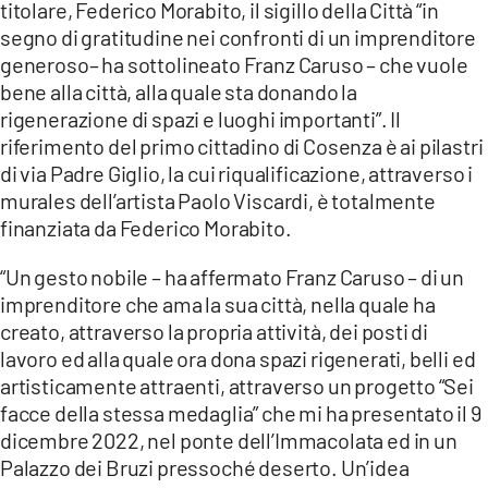
COSENZACHANNEL.IT
titolare, Federico Morabito, il sigillo della Città “in
segno di gratitudine nei confronti di un imprenditore
ILVIBONESE.IT
generoso– ha sottolineato Franz Caruso – che vuole
CATANZAROCHANNEL.IT
bene alla città, alla quale sta donando la
rigenerazione di spazi e luoghi importanti”. Il
LACAPITALENEWS.IT
riferimento del primo cittadino di Cosenza è ai pilastri
di via Padre Giglio, la cui riqualificazione, attraverso i
App
murales dell’artista Paolo Viscardi, è totalmente
ANDROID
finanziata da Federico Morabito.
APPLE
“Un gesto nobile – ha affermato Franz Caruso – di un
imprenditore che ama la sua città, nella quale ha
creato, attraverso la propria attività, dei posti di
lavoro ed alla quale ora dona spazi rigenerati, belli ed
artisticamente attraenti, attraverso un progetto “Sei
facce della stessa medaglia” che mi ha presentato il 9
dicembre 2022, nel ponte dell’Immacolata ed in un
Palazzo dei Bruzi pressoché deserto. Un’idea