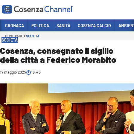
Vai
CRONACA
POLITICA
SANITÀ
COSENZA CALCIO
AMBIEN
HOME PAGE
SOCIETÀ
Sezioni
SOCIETÀ
CRONACA
Cosenza, consegnato il sigillo
della città a Federico Morabito
POLITICA
COSENZA CALCIO
17 maggio 2025
19:45
ECONOMIA E LAVORO
ITALIA MONDO
SANITÀ
SPORT
CULTURA