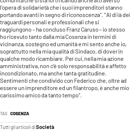
l’opera di solidarietà che i suoi imprenditori stanno
portando avanti in segno di riconoscenza”. “ Al di là dei
traguardi personali e professionali che si
raggiungono – ha concluso Franz Caruso – io stesso
ho ricevuto tanto dalla mia Cosenza in termini di
vicinanza, sostegno ed umanità e mi sento anche io,
soprattutto nella mia qualità di Sindaco, di dover in
qualche modo ricambiare. Per cui, nella mia azione
amministrativa, non c’è solo responsabilità e affetto
incondizionato, ma anche tanta gratitudine.
Sentimenti che condivido con Federico che, oltre ad
essere un imprenditore ed un filantropo, è anche mio
carissimo amico da tanto tempo”.
TAG
COSENZA
Società
Tutti gli articoli di