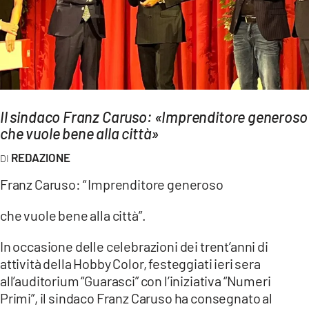
AMBIENTE
Streaming
LAC TV
LAC NETWORK
LAC ONAIR
Il sindaco Franz Caruso: «Imprenditore generoso
che vuole bene alla città»
LaC
REDAZIONE
Network
Franz Caruso: “ Imprenditore generoso
LACPLAY.IT
LACTV.IT
che vuole bene alla città”.
LACONAIR.IT
In occasione delle celebrazioni dei trent’anni di
LACITYMAG.IT
attività della Hobby Color, festeggiati ieri sera
all’auditorium “Guarasci” con l’iniziativa “Numeri
ILREGGINO.IT
Primi”, il sindaco Franz Caruso ha consegnato al