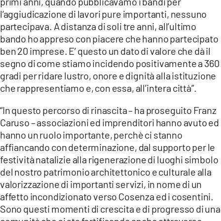
primi anni, quando pubblicavamo i bandi per
l’aggiudicazione di lavori pure importanti, nessuno
partecipava. A distanza di soli tre anni, all’ultimo
bando ho appreso con piacere che hanno partecipato
ben 20 imprese. E’ questo un dato di valore che dà il
segno di come stiamo incidendo positivamente a 360
gradi per ridare lustro, onore e dignità alla istituzione
che rappresentiamo e, con essa, all’intera città”.
“In questo percorso di rinascita – ha proseguito Franz
Caruso – associazioni ed imprenditori hanno avuto ed
hanno un ruolo importante, perchè ci stanno
affiancando con determinazione, dal supporto per le
festività natalizie alla rigenerazione di luoghi simbolo
del nostro patrimonio architettonico e culturale alla
valorizzazione di importanti servizi, in nome di un
affetto incondizionato verso Cosenza ed i cosentini.
Sono questi momenti di crescita e di progresso di una
comunità che si sta fortificando anche attraverso