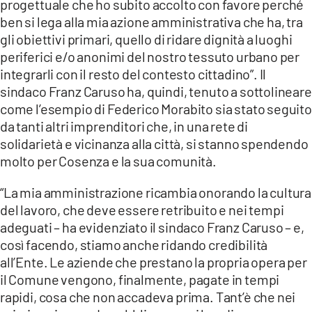
progettuale che ho subito accolto con favore perché
ben si lega alla mia azione amministrativa che ha, tra
gli obiettivi primari, quello di ridare dignità a luoghi
periferici e/o anonimi del nostro tessuto urbano per
integrarli con il resto del contesto cittadino”. Il
sindaco Franz Caruso ha, quindi, tenuto a sottolineare
come l’esempio di Federico Morabito sia stato seguito
da tanti altri imprenditori che, in una rete di
solidarietà e vicinanza alla città, si stanno spendendo
molto per Cosenza e la sua comunità.
“La mia amministrazione ricambia onorando la cultura
del lavoro, che deve essere retribuito e nei tempi
adeguati – ha evidenziato il sindaco Franz Caruso – e,
così facendo, stiamo anche ridando credibilità
all’Ente. Le aziende che prestano la propria opera per
il Comune vengono, finalmente, pagate in tempi
rapidi, cosa che non accadeva prima. Tant’è che nei