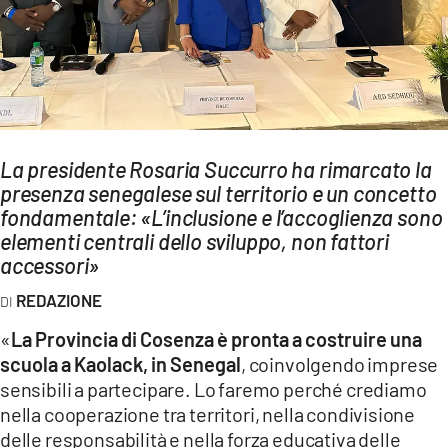
AMBIENTE
Streaming
LAC TV
LAC NETWORK
LAC ONAIR
La presidente Rosaria Succurro ha rimarcato la
presenza senegalese sul territorio e un concetto
fondamentale: «L’inclusione e l’accoglienza sono
LaC
elementi centrali dello sviluppo, non fattori
Network
accessori»
LACPLAY.IT
REDAZIONE
LACTV.IT
«
La Provincia di Cosenza è pronta a costruire una
LACONAIR.IT
scuola a Kaolack, in Senegal
, coinvolgendo imprese
LACITYMAG.IT
sensibili a partecipare. Lo faremo perché crediamo
nella cooperazione tra territori, nella condivisione
ILREGGINO.IT
delle responsabilità e nella forza educativa delle