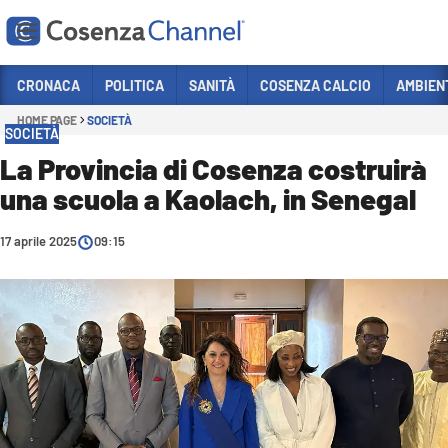
Vai
CRONACA
POLITICA
SANITÀ
COSENZA CALCIO
AMBIEN
HOME PAGE
SOCIETÀ
Sezioni
SOCIETÀ
CRONACA
La Provincia di Cosenza costruirà
una scuola a Kaolach, in Senegal
POLITICA
COSENZA CALCIO
17 aprile 2025
09:15
ECONOMIA E LAVORO
ITALIA MONDO
SANITÀ
SPORT
CULTURA