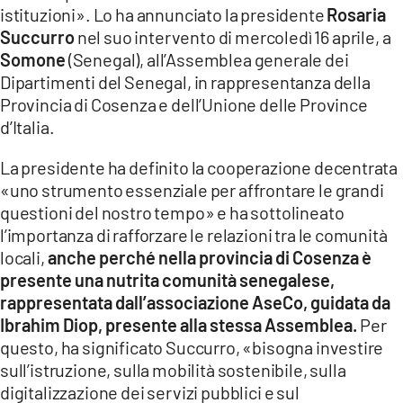
COSENZACHANNEL.IT
istituzioni». Lo ha annunciato la presidente
Rosaria
Succurro
nel suo intervento di mercoledì 16 aprile, a
ILVIBONESE.IT
Somone
(Senegal), all’Assemblea generale dei
CATANZAROCHANNEL.IT
Dipartimenti del Senegal, in rappresentanza della
Provincia di Cosenza e dell’Unione delle Province
LACAPITALENEWS.IT
d’Italia.
App
La presidente ha definito la cooperazione decentrata
ANDROID
«uno strumento essenziale per affrontare le grandi
questioni del nostro tempo» e ha sottolineato
APPLE
l’importanza di rafforzare le relazioni tra le comunità
locali,
anche perché nella provincia di Cosenza è
presente una nutrita comunità senegalese,
rappresentata dall’associazione AseCo, guidata da
Ibrahim Diop, presente alla stessa Assemblea.
Per
questo, ha significato Succurro, «bisogna investire
sull’istruzione, sulla mobilità sostenibile, sulla
digitalizzazione dei servizi pubblici e sul