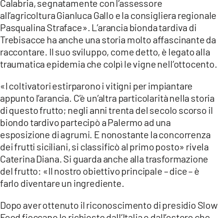
Calabria, segnatamente con l’assessore
all’agricoltura Gianluca Gallo e la consigliera regionale
Pasqualina Straface». L’arancia bionda tardiva di
Trebisacce ha anche una storia molto affascinante da
raccontare. Il suo sviluppo, come detto, è legato alla
traumatica epidemia che colpì le vigne nell’ottocento.
«I coltivatori estirparono i vitigni per impiantare
appunto l’arancia. C’è un’altra particolarità nella storia
di questo frutto; negli anni trenta del secolo scorso il
biondo tardivo partecipò a Palermo ad una
esposizione di agrumi. E nonostante la concorrenza
dei frutti siciliani, si classificò al primo posto» rivela
Caterina Diana. Si guarda anche alla trasformazione
del frutto: «Il nostro obiettivo principale – dice – è
farlo diventare un ingrediente.
Dopo aver ottenuto il riconoscimento di presidio Slow
Food fioccano le richieste dall’Italia e dall’estero che