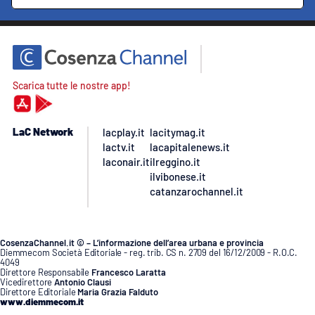
Scarica tutte le nostre app!
LaC Network
lacplay.it
lacitymag.it
lactv.it
lacapitalenews.it
laconair.it
ilreggino.it
ilvibonese.it
catanzarochannel.it
CosenzaChannel.it © – L’informazione dell’area urbana e provincia
Diemmecom Società Editoriale - reg. trib. CS n. 2709 del 16/12/2009 - R.O.C.
4049
Direttore Responsabile
Francesco Laratta
Vicedirettore
Antonio Clausi
Direttore Editoriale
Maria Grazia Falduto
www.diemmecom.it