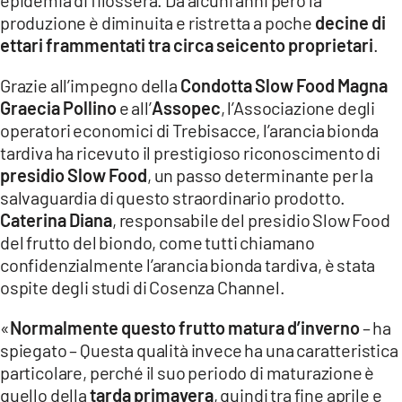
epidemia di filossera. Da alcuni anni però la
COSENZACHANNEL.IT
produzione è diminuita e ristretta a poche
decine di
ILVIBONESE.IT
ettari frammentati tra circa seicento proprietari
.
CATANZAROCHANNEL.IT
Grazie all’impegno della
Condotta Slow Food Magna
LACAPITALENEWS.IT
Graecia Pollino
e all’
Assopec
, l’Associazione degli
operatori economici di Trebisacce, l’arancia bionda
tardiva ha ricevuto il prestigioso riconoscimento di
App
presidio Slow Food
, un passo determinante per la
ANDROID
salvaguardia di questo straordinario prodotto.
APPLE
Caterina Diana
, responsabile del presidio Slow Food
del frutto del biondo, come tutti chiamano
confidenzialmente l’arancia bionda tardiva, è stata
ospite degli studi di Cosenza Channel.
«
Normalmente questo frutto matura d’inverno
– ha
spiegato – Questa qualità invece ha una caratteristica
particolare, perché il suo periodo di maturazione è
quello della
tarda primavera
, quindi tra fine aprile e