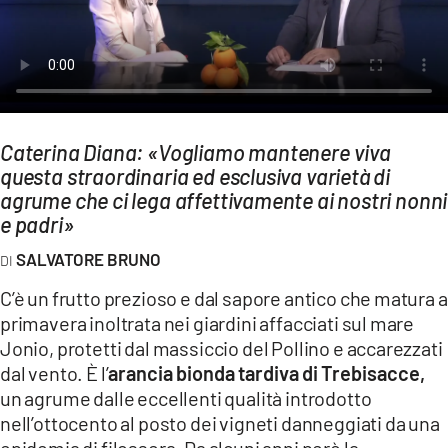
AMBIENTE
Streaming
LAC TV
LAC NETWORK
Caterina Diana: «Vogliamo mantenere viva
LAC ONAIR
questa straordinaria ed esclusiva varietà di
agrume che ci lega affettivamente ai nostri nonni
e padri»
LaC
Network
SALVATORE BRUNO
LACPLAY.IT
C’è un frutto prezioso e dal sapore antico che matura a
LACTV.IT
primavera inoltrata nei giardini affacciati sul mare
LACONAIR.IT
Jonio, protetti dal massiccio del Pollino e accarezzati
dal vento. È l’
arancia bionda tardiva di Trebisacce,
LACITYMAG.IT
un agrume dalle eccellenti qualità introdotto
ILREGGINO.IT
nell’ottocento al posto dei vigneti danneggiati da una