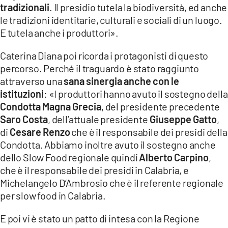
tradizionali
. Il presidio tutela la biodiversità, ed anche
le tradizioni identitarie, culturali e sociali di un luogo.
E tutela anche i produttori».
Caterina Diana poi ricorda i protagonisti di questo
percorso. Perché il traguardo è stato raggiunto
attraverso una
sana sinergia anche con le
istituzioni
: «I produttori hanno avuto il sostegno della
Condotta Magna Grecia
, del presidente precedente
Saro Costa
, dell’attuale presidente
Giuseppe Gatto
,
di
Cesare Renzo
che è il responsabile dei presidi della
Condotta. Abbiamo inoltre avuto il sostegno anche
dello Slow Food regionale quindi
Alberto Carpino
,
che è il responsabile dei presidi in Calabria, e
Michelangelo D’Ambrosio che è il referente regionale
per slow food in Calabria.
E poi vi è stato un patto di intesa con la Regione