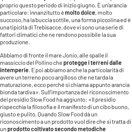
proprio questo periodo di inizio giugno. È un’arancia
particolare; innanzitutto è
molto dolce
, molto
succoso, ha la buccia sottile, una forma piccolina ed è
una tipicità di Trebisacce, dove vi sono una serie di
fattori climatici che ne rendono possibile la sua
produzione.
Abbiamo di fronte il mare Jonio, alle spalle il
massiccio del Pollino che
protegge i terreni dalle
intemperie
. E poi abbiamo anche la particolarità di
avere un terreno poco argilloso che ne tarda la
maturazione, ecco perché si chiama appunto arancia
bionda tardiva». Sull’importanza del riconoscimento
del presidio Slow Food ha aggiunto: «Il presidio
rispecchia la filosofia e il manifesto di un cibo buono,
giusto e pulito. Quando Slow Food dà un
riconoscimento a un prodotto vuol dire che si tratta di
un
prodotto coltivato secondo metodiche