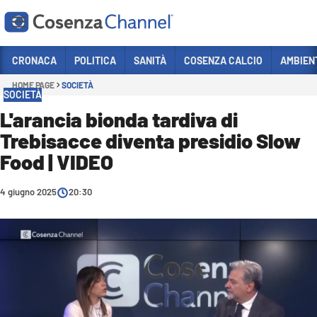
Vai
CRONACA
POLITICA
SANITÀ
COSENZA CALCIO
AMBIEN
HOME PAGE
SOCIETÀ
Sezioni
SOCIETÀ
CRONACA
L'arancia bionda tardiva di
Trebisacce diventa presidio Slow
POLITICA
Food | VIDEO
COSENZA CALCIO
ECONOMIA E LAVORO
4 giugno 2025
20:30
ITALIA MONDO
SANITÀ
SPORT
CULTURA