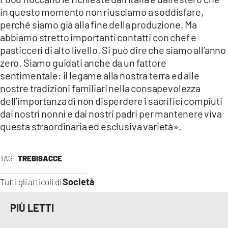
in questo momento non riusciamo a soddisfare,
perché siamo già alla fine della produzione. Ma
abbiamo stretto importanti contatti con chef e
pasticceri di alto livello. Si può dire che siamo all’anno
zero. Siamo guidati anche da un fattore
sentimentale: il legame alla nostra terra ed alle
nostre tradizioni familiari nella consapevolezza
dell’importanza di non disperdere i sacrifici compiuti
dai nostri nonni e dai nostri padri per mantenere viva
questa straordinaria ed esclusiva varietà».
TAG
TREBISACCE
Società
Tutti gli articoli di
PIÙ LETTI