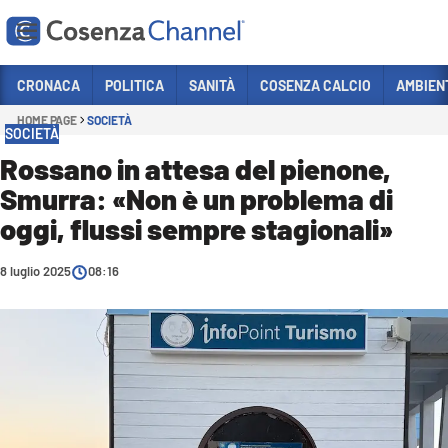
Vai
CRONACA
POLITICA
SANITÀ
COSENZA CALCIO
AMBIEN
HOME PAGE
SOCIETÀ
Sezioni
SOCIETÀ
CRONACA
Rossano in attesa del pienone,
Smurra: «Non è un problema di
POLITICA
oggi, flussi sempre stagionali»
COSENZA CALCIO
ECONOMIA E LAVORO
8 luglio 2025
08:16
ITALIA MONDO
SANITÀ
SPORT
CULTURA