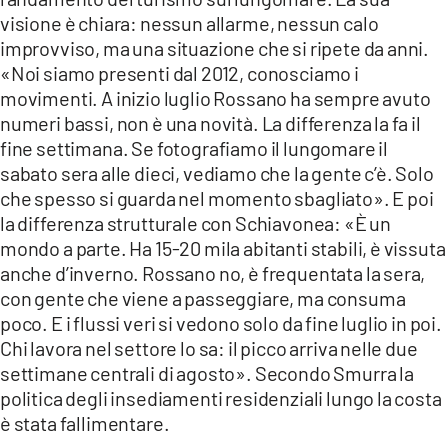
COSENZACHANNEL.IT
visione è chiara: nessun allarme, nessun calo
ILVIBONESE.IT
improvviso, ma una situazione che si ripete da anni.
«Noi siamo presenti dal 2012, conosciamo i
CATANZAROCHANNEL.IT
movimenti. A inizio luglio Rossano ha sempre avuto
LACAPITALENEWS.IT
numeri bassi, non è una novità. La differenza la fa il
fine settimana. Se fotografiamo il lungomare il
sabato sera alle dieci, vediamo che la gente c’è. Solo
App
che spesso si guarda nel momento sbagliato». E poi
ANDROID
la differenza strutturale con Schiavonea: «È un
APPLE
mondo a parte. Ha 15-20 mila abitanti stabili, è vissuta
anche d’inverno. Rossano no, è frequentata la sera,
con gente che viene a passeggiare, ma consuma
poco. E i flussi veri si vedono solo da fine luglio in poi.
Chi lavora nel settore lo sa: il picco arriva nelle due
settimane centrali di agosto». Secondo Smurra la
politica degli insediamenti residenziali lungo la costa
è stata fallimentare.