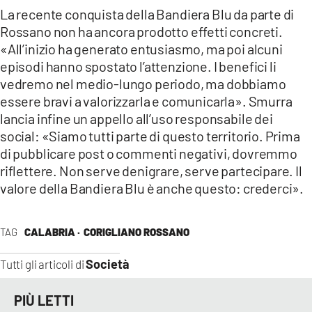
La recente conquista della Bandiera Blu da parte di
Rossano non ha ancora prodotto effetti concreti.
«All’inizio ha generato entusiasmo, ma poi alcuni
episodi hanno spostato l’attenzione. I benefici li
vedremo nel medio-lungo periodo, ma dobbiamo
essere bravi a valorizzarla e comunicarla». Smurra
lancia infine un appello all’uso responsabile dei
social: «Siamo tutti parte di questo territorio. Prima
di pubblicare post o commenti negativi, dovremmo
riflettere. Non serve denigrare, serve partecipare. Il
valore della Bandiera Blu è anche questo: crederci».
TAG
CALABRIA ·
CORIGLIANO ROSSANO
Società
Tutti gli articoli di
PIÙ LETTI