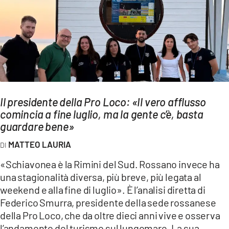
AMBIENTE
Streaming
LAC TV
LAC NETWORK
LAC ONAIR
Il presidente della Pro Loco: «Il vero afflusso
comincia a fine luglio, ma la gente c’è, basta
LaC
Network
guardare bene»
LACPLAY.IT
MATTEO LAURIA
LACTV.IT
«Schiavonea è la Rimini del Sud. Rossano invece ha
LACONAIR.IT
una stagionalità diversa, più breve, più legata al
weekend e alla fine di luglio». È l’analisi diretta di
LACITYMAG.IT
Federico Smurra, presidente della sede rossanese
ILREGGINO.IT
della Pro Loco, che da oltre dieci anni vive e osserva
l’andamento del turismo sul lungomare. La sua