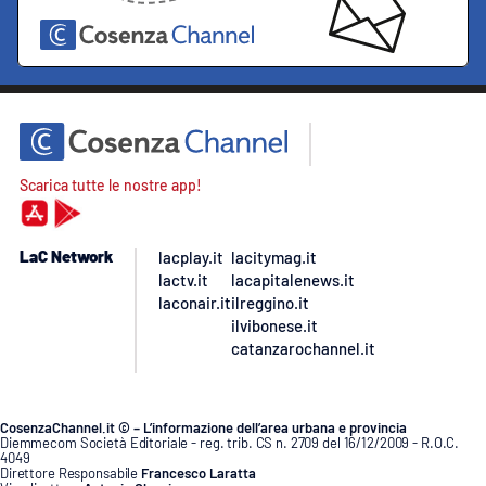
Scarica tutte le nostre app!
LaC Network
lacplay.it
lacitymag.it
lactv.it
lacapitalenews.it
laconair.it
ilreggino.it
ilvibonese.it
catanzarochannel.it
CosenzaChannel.it © – L’informazione dell’area urbana e provincia
Diemmecom Società Editoriale - reg. trib. CS n. 2709 del 16/12/2009 - R.O.C.
4049
Direttore Responsabile
Francesco Laratta