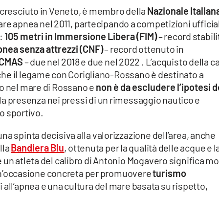
a cresciuto in Veneto, è membro della
Nazionale Italian
icare apnea nel 2011, partecipando a competizioni ufficial
o:
105 metri in Immersione Libera (FIM)
– record stabili
pnea senza attrezzi (CNF)
– record ottenuto in
i CMAS
– due nel 2018 e due nel 2022 . L’acquisto della c
che il legame con Corigliano-Rossano è destinato a
do nel mare di Rossano e
non è da escludere l’ipotesi d
a la presenza nei pressi di un rimessaggio nautico e
mo sportivo.
na spinta decisiva alla valorizzazione dell’area, anche
lla
Bandiera Blu
, ottenuta per la qualità delle acque e l
 un atleta del calibro di Antonio Mogavero significa mo
di un’occasione concreta per promuovere
turismo
ti all’apnea e una cultura del mare basata su rispetto,