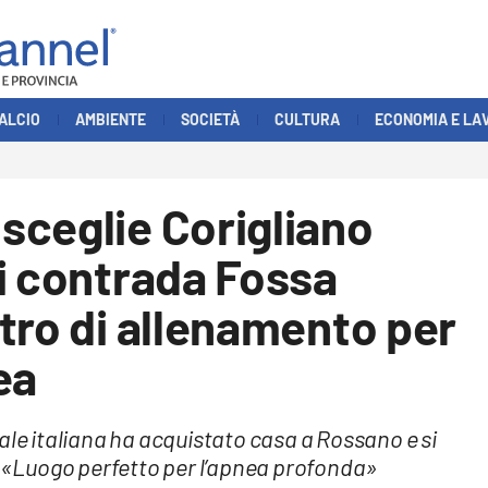
ALCIO
AMBIENTE
SOCIETÀ
CULTURA
ECONOMIA E LA
sceglie Corigliano
i contrada Fossa
tro di allenamento per
ea
ale italiana ha acquistato casa a Rossano e si
e. «Luogo perfetto per l’apnea profonda»