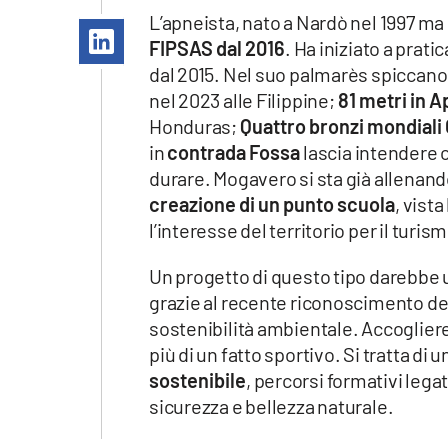
Apple
L’apneista, nato a Nardò nel 1997 m
FIPSAS dal 2016
. Ha iniziato a prat
dal 2015. Nel suo palmarès spiccan
nel 2023 alle Filippine;
81 metri in A
Vai
Honduras;
Quattro bronzi mondial
in
contrada Fossa
lascia intendere 
durare. Mogavero si sta già allenan
creazione di un punto scuola
, vist
l’interesse del territorio per il turis
Un progetto di questo tipo darebbe u
grazie al recente riconoscimento de
sostenibilità ambientale. Accogliere
più di un fatto sportivo. Si tratta 
sostenibile
, percorsi formativi lega
sicurezza e bellezza naturale.