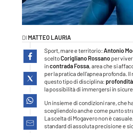
laconair.it
lacitymag.it
ilreggino.it
MATTEO LAURIA
Sport, mare e territorio:
Antonio Mo
cosenzachannel.it
scelto
Corigliano Rossano
per viver
ilvibonese.it
in
contrada Fossa
, area che si affac
per la pratica dell’apnea profonda. Il
catanzarochannel.it
questo tipo di disciplina:
profondità
la possibilità di immergersi in sicur
lacapitalenews.it
Un insieme di condizioni rare, che ha
scegliendolo anche come punto strat
App
La scelta di Mogavero non è casuale. S
Android
standard di assoluta precisione e si