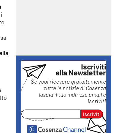
a
i
to
asa
ella
Iscriviti
alla Newsletter
Se vuoi ricevere gratuitamente
tutte le notizie di
Cosenza
a
lascia il tuo indirizzo email e
lto
iscriviti
Iscriviti