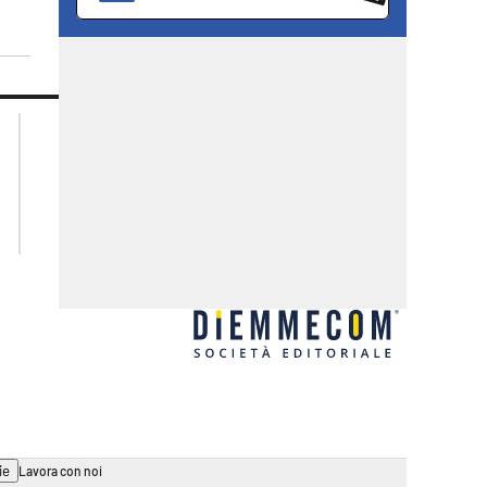
lacplay.it
lacitymag.it
lactv.it
lacapitalenews.it
laconair.it
ilreggino.it
ilvibonese.it
catanzarochannel.it
ie
Lavora con noi