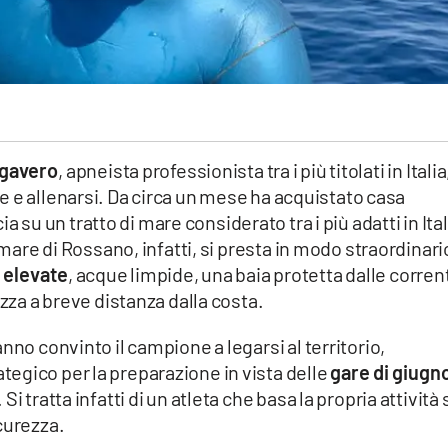
gavero
, apneista professionista tra i più titolati in Italia
e e allenarsi. Da circa un mese ha acquistato casa
cia su un tratto di mare considerato tra i più adatti in Ital
 mare di Rossano, infatti, si presta in modo straordinari
 elevate
, acque limpide, una baia protetta dalle corrent
ezza a breve distanza dalla costa.
nno convinto il campione a legarsi al territorio,
egico per la preparazione in vista delle
gare di giugn
i tratta infatti di un atleta che basa la propria attività 
curezza.