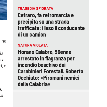
TRAGEDIA SFIORATA
Cetraro, fa retromarcia e
precipita su una strada
trafficata: illeso il conducente
di un camion
, ha
NATURA VIOLATA
Morano Calabro, 56enne
ia
arrestato in flagranza per
o a
incendio boschivo dai
i, e
Carabinieri Forestali. Roberto
Occhiuto: «Piromani nemici
della Calabria»
o
.
su