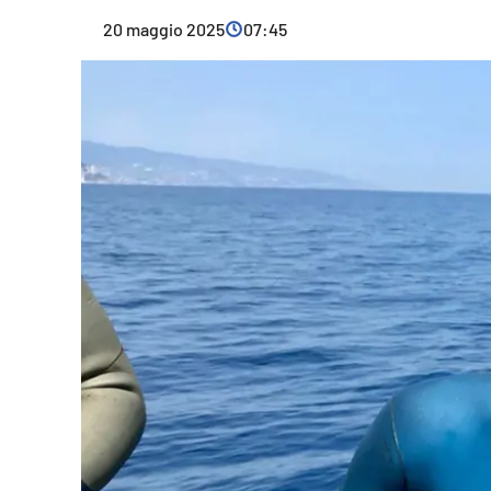
Cultura
20 maggio 2025
07:45
Ambiente
Streaming
LaC TV
Lac Network
LaC OnAir
LaC
Network
lacplay.it
lactv.it