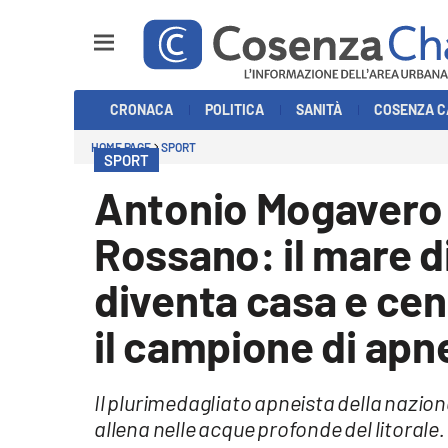
Sezioni
CRONACA
POLITICA
SANITÀ
COSENZA C
Cronaca
HOME PAGE
SPORT
SPORT
Politica
Antonio Mogavero 
Cosenza Calcio
Rossano: il mare d
Economia e Lavoro
diventa casa e cen
Italia Mondo
il campione di apn
Sanità
Il plurimedagliato apneista della nazion
Sport
allena nelle acque profonde del litoral