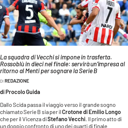
AMBIENTE
Streaming
LAC TV
LAC NETWORK
LAC ONAIR
La squadra di Vecchi si impone in trasferta.
Rossoblù in dieci nel finale: servirà un’impresa al
LaC
Network
ritorno al Menti per sognare la Serie B
LACPLAY.IT
REDAZIONE
LACTV.IT
di Procolo Guida
LACONAIR.IT
Dallo Scida passa il viaggio verso il grande sogno
LACITYMAG.IT
chiamato Serie B sia per il
Crotone di Emilio Longo
che per il Vicenza di
Stefano Vecchi
. Il primo atto di
ILREGGINO.IT
un doppio confronto di uno dei quarti di finale