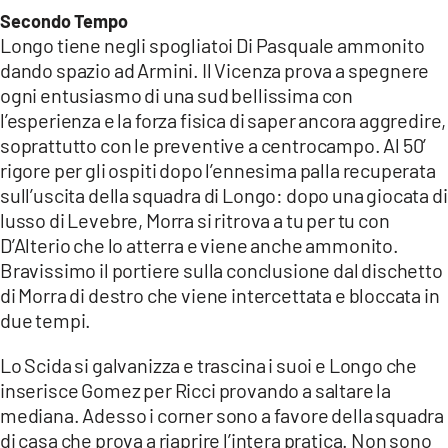
Secondo Tempo
Longo tiene negli spogliatoi Di Pasquale ammonito
dando spazio ad Armini. Il Vicenza prova a spegnere
ogni entusiasmo di una sud bellissima con
l’esperienza e la forza fisica di saper ancora aggredire,
soprattutto con le preventive a centrocampo. Al 50’
rigore per gli ospiti dopo l’ennesima palla recuperata
sull’uscita della squadra di Longo: dopo una giocata di
lusso di Levebre, Morra si ritrova a tu per tu con
D’Alterio che lo atterra e viene anche ammonito.
Bravissimo il portiere sulla conclusione dal dischetto
di Morra di destro che viene intercettata e bloccata in
due tempi.
Lo Scida si galvanizza e trascina i suoi e Longo che
inserisce Gomez per Ricci provando a saltare la
mediana. Adesso i corner sono a favore della squadra
di casa che prova a riaprire l’intera pratica. Non sono