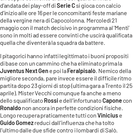
COSENZACHANNEL.IT
d’andata dei play-off di
Serie C
si gioca con calcio
d’inizio alle ore 16 per le concomitanti feste mariane
ILVIBONESE.IT
della vergine nera di Capocolonna. Mercoledì 21
CATANZAROCHANNEL.IT
maggio con il match decisivo in programma al ‘Menti’
sono in molti ad essere convinti che uscirà qualificata
LACAPITALENEWS.IT
quella che diventerà la squadra da battere.
App
I pitagorici hanno infatti legittimato i buoni propositi
ANDROID
di base con un cammino che ha eliminato prima la
Juventus Next Gen
e poi la
Feralpisalò
. Nemico della
APPLE
migliore seconda, pare invece essere il difficile ritmo
partita dopo 23 giorni di stop (ultima gara a Trento il 25
aprile). Mister Vecchi comunque fa anche a meno
dello squalificato
Rossi
e dell’infortunato
Capone
con
Ronaldo
non ancora in perfette condizioni fisiche.
Longo recupera praticamente tutti con
Vinicius
e
Guido Gomez
reduci dall’influenza che ha tolto
l’ultimo dalle due sfide contro i lombardi di Salò.