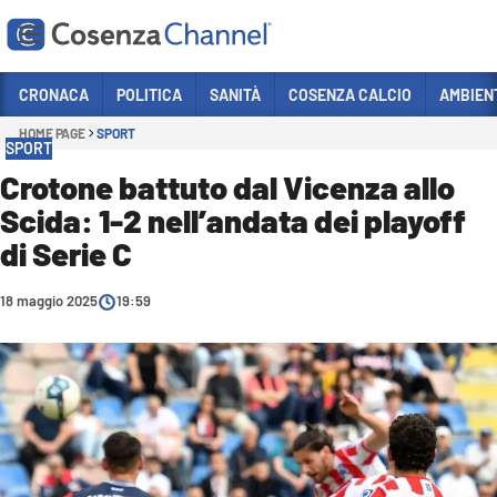
Vai
CRONACA
POLITICA
SANITÀ
COSENZA CALCIO
AMBIEN
HOME PAGE
SPORT
Sezioni
SPORT
CRONACA
Crotone battuto dal Vicenza allo
Scida: 1-2 nell’andata dei playoff
POLITICA
di Serie C
COSENZA CALCIO
ECONOMIA E LAVORO
18 maggio 2025
19:59
ITALIA MONDO
SANITÀ
SPORT
CULTURA