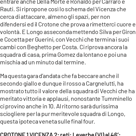
entrare anche Della Morte e Ronaldo per Carraro e
Rauti. Si ripropone così lo schema del Vicenza che
cerca di attaccare, almeno gli spazi, per non
difendersi ed il Crotone che prova a rimetterci cuore e
volontà. E Longo asseconda mettendo Silva per Giron
e Cocetta per Guerini, con Vecchi che termina i suoi
cambi con Beghetto per Costa. Ci riprova ancora la
squadra di casa, prima Gomez da lontano e poi una
mischia ad un minuto dal termine.
Ma questa gara d’andata che fa beccare anche il
secondo giallo e dunque il rosso a Cargnelutti, ha
mostrato tutto il valore della squadra di Vecchi che ha
meritato vittoria e applausi, nonostante Tumminello
ci provino anche in 10. Al ritorno sarà durissima
sciogliere per la pur meritevole squadra di Longo,
questa ipoteca veneta sulle final four.
CROTONE 1 VICENZA 2; reti: Leverbe (VI) al 46’;