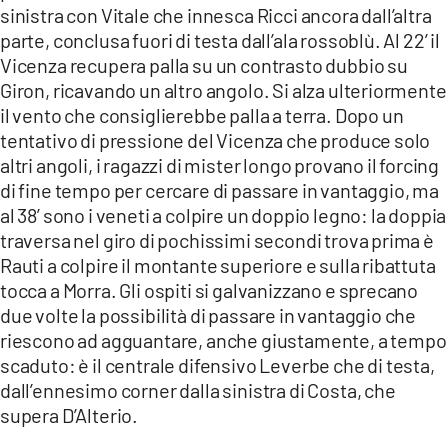
sinistra con Vitale che innesca Ricci ancora dall’altra
parte, conclusa fuori di testa dall’ala rossoblù. Al 22’ il
Vicenza recupera palla su un contrasto dubbio su
Giron, ricavando un altro angolo. Si alza ulteriormente
il vento che consiglierebbe palla a terra. Dopo un
tentativo di pressione del Vicenza che produce solo
altri angoli, i ragazzi di mister longo provano il forcing
di fine tempo per cercare di passare in vantaggio, ma
al 38’ sono i veneti a colpire un doppio legno: la doppia
traversa nel giro di pochissimi secondi trova prima è
Rauti a colpire il montante superiore e sulla ribattuta
tocca a Morra. Gli ospiti si galvanizzano e sprecano
due volte la possibilità di passare in vantaggio che
riescono ad agguantare, anche giustamente, a tempo
scaduto: è il centrale difensivo Leverbe che di testa,
dall’ennesimo corner dalla sinistra di Costa, che
supera D’Alterio.