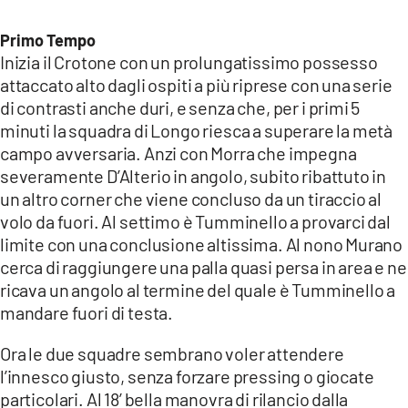
Primo Tempo
Inizia il Crotone con un prolungatissimo possesso
attaccato alto dagli ospiti a più riprese con una serie
di contrasti anche duri, e senza che, per i primi 5
minuti la squadra di Longo riesca a superare la metà
campo avversaria. Anzi con Morra che impegna
severamente D’Alterio in angolo, subito ribattuto in
un altro corner che viene concluso da un tiraccio al
volo da fuori. Al settimo è Tumminello a provarci dal
limite con una conclusione altissima. Al nono Murano
cerca di raggiungere una palla quasi persa in area e ne
ricava un angolo al termine del quale è Tumminello a
mandare fuori di testa.
Ora le due squadre sembrano voler attendere
l’innesco giusto, senza forzare pressing o giocate
particolari. Al 18’ bella manovra di rilancio dalla