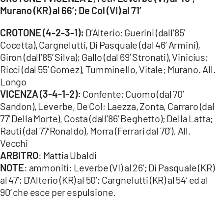
Murano (KR) al 66’; De Col (VI) al 71’
CROTONE (4-2-3-1):
D’Alterio; Guerini (dall’85’
Cocetta), Cargnelutti, Di Pasquale (dal 46’ Armini),
Giron (dall’85’ Silva); Gallo (dal 69’ Stronati), Vinicius;
Ricci (dal 55’ Gomez), Tumminello, Vitale; Murano. All.
Longo
VICENZA (3-4-1-2):
Confente; Cuomo (dal 70’
Sandon), Leverbe, De Col; Laezza, Zonta, Carraro (dal
77’ Della Morte), Costa (dall’86’ Beghetto); Della Latta;
Rauti (dal 77’Ronaldo), Morra (Ferrari dal 70’). All.
Vecchi
ARBITRO
: Mattia Ubaldi
NOTE
: ammoniti: Leverbe (VI) al 26’; Di Pasquale (KR)
al 47’; D’Alterio (KR) al 50’; Cargnelutti (KR) al 54’ ed al
90’ che esce per espulsione.