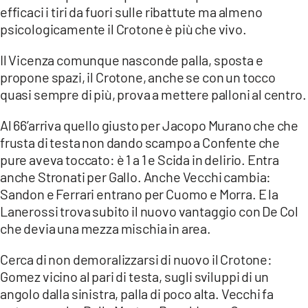
efficaci i tiri da fuori sulle ribattute ma almeno
psicologicamente il Crotone è più che vivo.
Il Vicenza comunque nasconde palla, sposta e
propone spazi, il Crotone, anche se con un tocco
quasi sempre di più, prova a mettere palloni al centro.
Al 66’arriva quello giusto per Jacopo Murano che che
frusta di testa non dando scampo a Confente che
pure aveva toccato: è 1 a 1 e Scida in delirio. Entra
anche Stronati per Gallo. Anche Vecchi cambia:
Sandon e Ferrari entrano per Cuomo e Morra. E la
Lanerossi trova subito il nuovo vantaggio con De Col
che devia una mezza mischia in area.
Cerca di non demoralizzarsi di nuovo il Crotone:
Gomez vicino al pari di testa, sugli sviluppi di un
angolo dalla sinistra, palla di poco alta. Vecchi fa