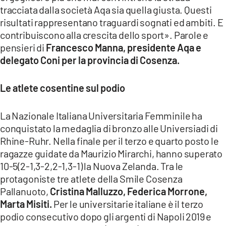
COSENZACHANNEL.IT
tracciata dalla società Aqa sia quella giusta. Questi
risultati rappresentano traguardi sognati ed ambiti. E
ILVIBONESE.IT
contribuiscono alla crescita dello sport». Parole e
CATANZAROCHANNEL.IT
pensieri di
Francesco Manna, presidente Aqa e
LACAPITALENEWS.IT
delegato Coni per la provincia di Cosenza.
Le atlete cosentine sul podio
App
ANDROID
La Nazionale Italiana Universitaria Femminile ha
APPLE
conquistato la medaglia di bronzo alle Universiadi di
Rhine-Ruhr. Nella finale per il terzo e quarto posto le
ragazze guidate da Maurizio Mirarchi, hanno superato
10-5(2-1,3-2,2-1,3-1) la Nuova Zelanda. Tra le
protagoniste tre atlete della Smile Cosenza
Pallanuoto,
Cristina Malluzzo, Federica Morrone,
Marta Misiti.
Per le universitarie italiane è il terzo
podio consecutivo dopo gli argenti di Napoli 2019 e