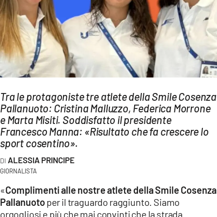
AMBIENTE
Streaming
LAC TV
LAC NETWORK
LAC ONAIR
Tra le protagoniste tre atlete della Smile Cosenza
Pallanuoto: Cristina Malluzzo, Federica Morrone
LaC
Network
e Marta Misiti. Soddisfatto il presidente
Francesco Manna: «Risultato che fa crescere lo
LACPLAY.IT
sport cosentino».
LACTV.IT
ALESSIA PRINCIPE
LACONAIR.IT
GIORNALISTA
LACITYMAG.IT
«
Complimenti alle nostre atlete della Smile Cosenza
Pallanuoto
per il traguardo raggiunto. Siamo
ILREGGINO.IT
orgogliosi e più che mai convinti che la strada