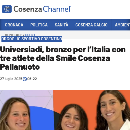
Vai
CRONACA
POLITICA
SANITÀ
COSENZA CALCIO
AMBIEN
HOME PAGE
SPORT
Sezioni
ORGOGLIO SPORTIVO COSENTINO
CRONACA
Universiadi, bronzo per l’Italia con
tre atlete della Smile Cosenza
POLITICA
Pallanuoto
COSENZA CALCIO
ECONOMIA E LAVORO
27 luglio 2025
06:22
ITALIA MONDO
SANITÀ
SPORT
CULTURA