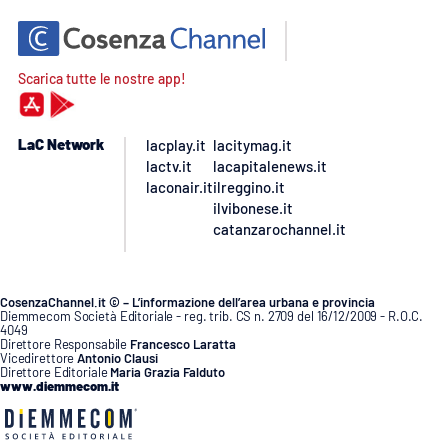
Scarica tutte le nostre app!
LaC Network
lacplay.it
lacitymag.it
lactv.it
lacapitalenews.it
laconair.it
ilreggino.it
ilvibonese.it
catanzarochannel.it
CosenzaChannel.it © – L’informazione dell’area urbana e provincia
Diemmecom Società Editoriale - reg. trib. CS n. 2709 del 16/12/2009 - R.O.C.
4049
Direttore Responsabile
Francesco Laratta
Vicedirettore
Antonio Clausi
Direttore Editoriale
Maria Grazia Falduto
www.diemmecom.it