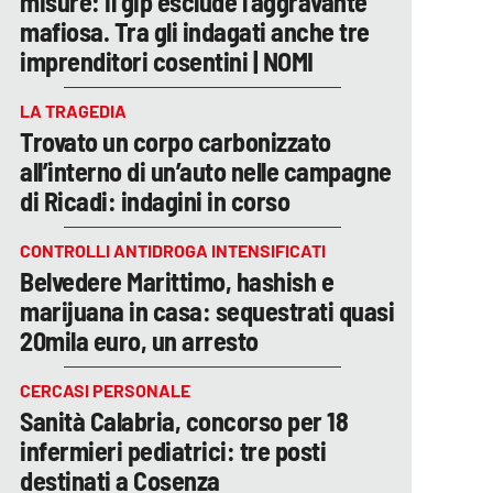
misure: il gip esclude l’aggravante
mafiosa. Tra gli indagati anche tre
imprenditori cosentini | NOMI
LA TRAGEDIA
Trovato un corpo carbonizzato
all’interno di un’auto nelle campagne
di Ricadi: indagini in corso
CONTROLLI ANTIDROGA INTENSIFICATI
Belvedere Marittimo, hashish e
marijuana in casa: sequestrati quasi
20mila euro, un arresto
CERCASI PERSONALE
Sanità Calabria, concorso per 18
infermieri pediatrici: tre posti
destinati a Cosenza