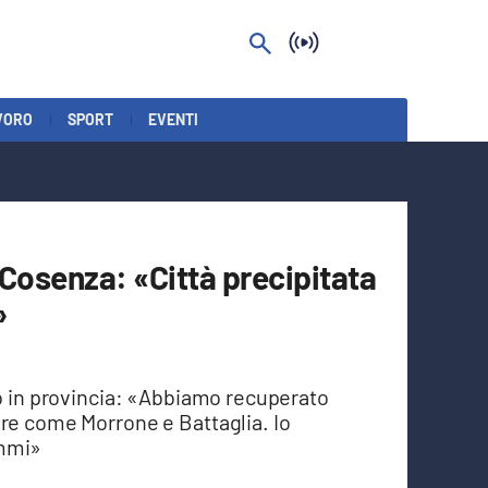
VORO
SPORT
EVENTI
 Cosenza: «Città precipitata
»
to in provincia: «Abbiamo recuperato
ore come Morrone e Battaglia. Io
ammi»