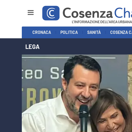
Sezioni
CRONACA
POLITICA
SANITÀ
COSENZA C
Cronaca
LEGA
Politica
Cosenza Calcio
Economia e Lavoro
Italia Mondo
Sanità
Sport