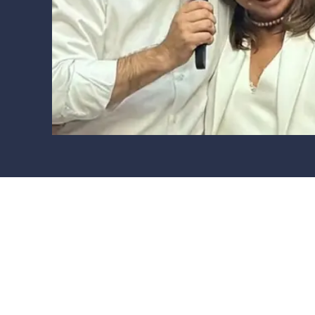
Cultura
Ambiente
Streaming
LaC TV
Lac Network
LaC OnAir
LaC
Network
lacplay.it
lactv.it