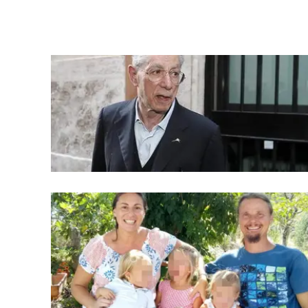
laconair.it
lacitymag.it
ilreggino.it
cosenzachannel.it
ilvibonese.it
catanzarochannel.it
lacapitalenews.it
App
Android