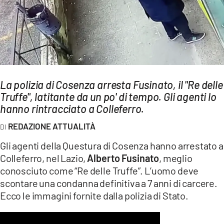
AMBIENTE
Streaming
LAC TV
LAC NETWORK
LAC ONAIR
La polizia di Cosenza arresta Fusinato, il "Re delle
Truffe", latitante da un po' di tempo. Gli agenti lo
hanno rintracciato a Colleferro.
LaC
Network
REDAZIONE ATTUALITÀ
LACPLAY.IT
Gli agenti della Questura di Cosenza hanno arrestato a
LACTV.IT
Colleferro, nel Lazio,
Alberto Fusinato
, meglio
conosciuto come “Re delle Truffe”. L’uomo deve
LACONAIR.IT
scontare una condanna definitiva a 7 anni di carcere.
LACITYMAG.IT
Ecco le immagini fornite dalla polizia di Stato.
ILREGGINO.IT