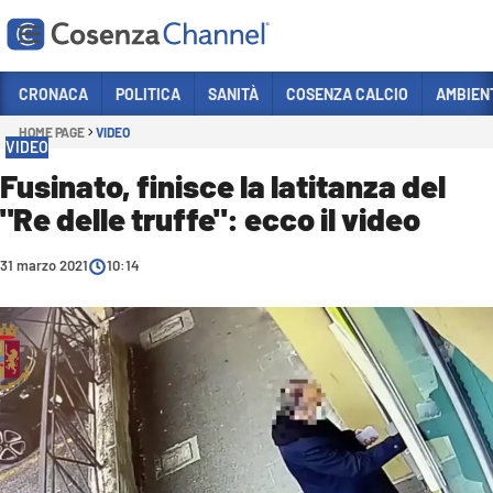
Vai
CRONACA
POLITICA
SANITÀ
COSENZA CALCIO
AMBIEN
HOME PAGE
VIDEO
Sezioni
VIDEO
CRONACA
Fusinato, finisce la latitanza del
"Re delle truffe": ecco il video
POLITICA
COSENZA CALCIO
31 marzo 2021
10:14
ECONOMIA E LAVORO
ITALIA MONDO
SANITÀ
SPORT
CULTURA