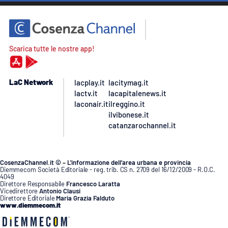
Scarica tutte le nostre app!
LaC Network
lacplay.it
lacitymag.it
lactv.it
lacapitalenews.it
laconair.it
ilreggino.it
ilvibonese.it
catanzarochannel.it
CosenzaChannel.it © – L’informazione dell’area urbana e provincia
Diemmecom Società Editoriale - reg. trib. CS n. 2709 del 16/12/2009 - R.O.C.
4049
Direttore Responsabile
Francesco Laratta
Vicedirettore
Antonio Clausi
Direttore Editoriale
Maria Grazia Falduto
www.diemmecom.it