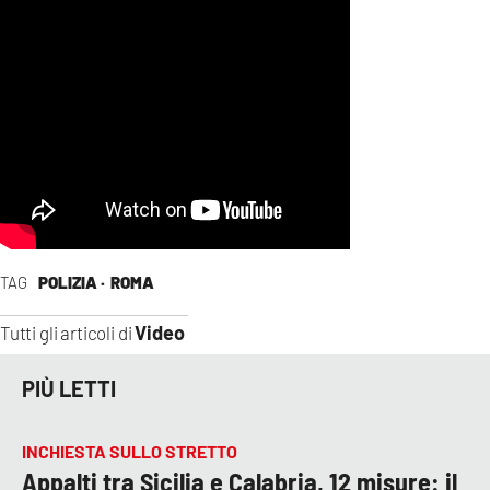
COSENZACHANNEL.IT
ILVIBONESE.IT
CATANZAROCHANNEL.IT
LACAPITALENEWS.IT
App
ANDROID
APPLE
TAG
POLIZIA ·
ROMA
Video
Tutti gli articoli di
PIÙ LETTI
INCHIESTA SULLO STRETTO
Appalti tra Sicilia e Calabria, 12 misure: il