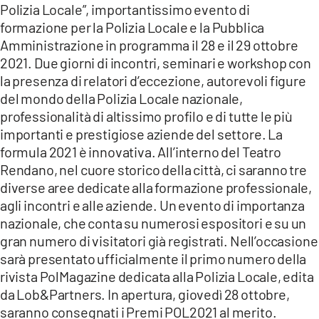
COSENZACHANNEL.IT
Polizia Locale”, importantissimo evento di
formazione per la Polizia Locale e la Pubblica
ILVIBONESE.IT
Amministrazione in programma il 28 e il 29 ottobre
CATANZAROCHANNEL.IT
2021. Due giorni di incontri, seminari e workshop con
la presenza di relatori d’eccezione, autorevoli figure
LACAPITALENEWS.IT
del mondo della Polizia Locale nazionale,
professionalità di altissimo profilo e di tutte le più
App
importanti e prestigiose aziende del settore. La
ANDROID
formula 2021 è innovativa. All’interno del Teatro
Rendano, nel cuore storico della città, ci saranno tre
APPLE
diverse aree dedicate alla formazione professionale,
agli incontri e alle aziende. Un evento di importanza
nazionale, che conta su numerosi espositori e su un
gran numero di visitatori già registrati. Nell’occasione
sarà presentato ufficialmente il primo numero della
rivista PolMagazine dedicata alla Polizia Locale, edita
da Lob&Partners. In apertura, giovedì 28 ottobre,
saranno consegnati i Premi POL2021 al merito.