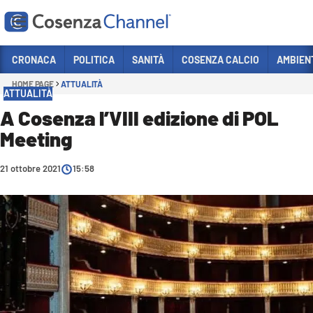
Vai
CRONACA
POLITICA
SANITÀ
COSENZA CALCIO
AMBIEN
HOME PAGE
ATTUALITÀ
Sezioni
ATTUALITÀ
CRONACA
A Cosenza l’VIII edizione di POL
Meeting
POLITICA
COSENZA CALCIO
21 ottobre 2021
15:58
ECONOMIA E LAVORO
ITALIA MONDO
SANITÀ
SPORT
CULTURA