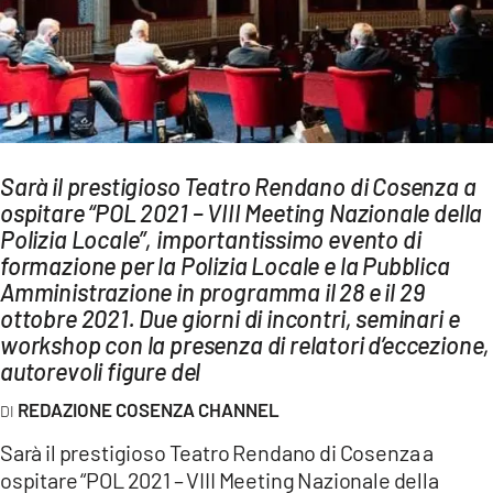
AMBIENTE
Streaming
LAC TV
LAC NETWORK
LAC ONAIR
Sarà il prestigioso Teatro Rendano di Cosenza a
ospitare “POL 2021 – VIII Meeting Nazionale della
Polizia Locale”, importantissimo evento di
LaC
formazione per la Polizia Locale e la Pubblica
Network
Amministrazione in programma il 28 e il 29
LACPLAY.IT
ottobre 2021. Due giorni di incontri, seminari e
LACTV.IT
workshop con la presenza di relatori d’eccezione,
autorevoli figure del
LACONAIR.IT
REDAZIONE COSENZA CHANNEL
LACITYMAG.IT
Sarà il prestigioso Teatro Rendano di Cosenza a
ILREGGINO.IT
ospitare “POL 2021 – VIII Meeting Nazionale della