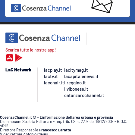
Scarica tutte le nostre app!
LaC Network
lacplay.it
lacitymag.it
lactv.it
lacapitalenews.it
laconair.it
ilreggino.it
ilvibonese.it
catanzarochannel.it
CosenzaChannel.it © – L’informazione dell’area urbana e provincia
Diemmecom Società Editoriale - reg. trib. CS n. 2709 del 16/12/2009 - R.O.C.
4049
Direttore Responsabile
Francesco Laratta
Vicedirettore
Antonio Clausi