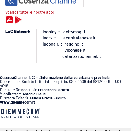
Scarica tutte le nostre app!
LaC Network
lacplay.it
lacitymag.it
lactv.it
lacapitalenews.it
laconair.it
ilreggino.it
ilvibonese.it
catanzarochannel.it
CosenzaChannel.it © – L’informazione dell’area urbana e provincia
Diemmecom Società Editoriale - reg. trib. CS n. 2709 del 16/12/2009 - R.O.C.
4049
Direttore Responsabile
Francesco Laratta
Vicedirettore
Antonio Clausi
Direttore Editoriale
Maria Grazia Falduto
www.diemmecom.it