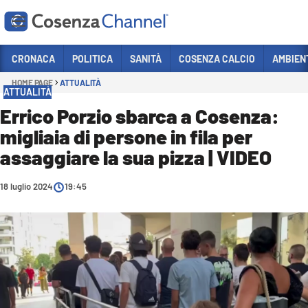
Vai
CRONACA
POLITICA
SANITÀ
COSENZA CALCIO
AMBIEN
HOME PAGE
ATTUALITÀ
Sezioni
ATTUALITÀ
CRONACA
Errico Porzio sbarca a Cosenza:
migliaia di persone in fila per
POLITICA
assaggiare la sua pizza | VIDEO
COSENZA CALCIO
ECONOMIA E LAVORO
18 luglio 2024
19:45
ITALIA MONDO
SANITÀ
SPORT
CULTURA