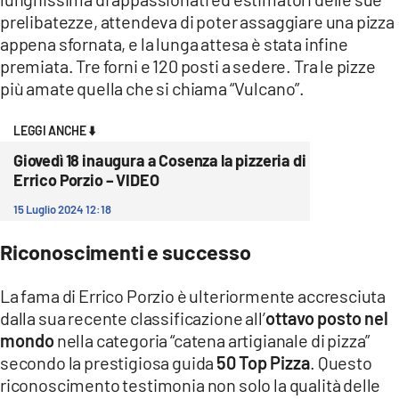
COSENZACHANNEL.IT
prelibatezze, attendeva di poter assaggiare una pizza
ILVIBONESE.IT
appena sfornata, e la lunga attesa è stata infine
premiata. Tre forni e 120 posti a sedere. Tra le pizze
CATANZAROCHANNEL.IT
più amate quella che si chiama “Vulcano”.
LACAPITALENEWS.IT
LEGGI ANCHE ⬇️
App
Giovedì 18 inaugura a Cosenza la pizzeria di
Errico Porzio – VIDEO
ANDROID
15 Luglio 2024 12:18
APPLE
Riconoscimenti e successo
La fama di Errico Porzio è ulteriormente accresciuta
dalla sua recente classificazione all’
ottavo posto nel
mondo
nella categoria “catena artigianale di pizza”
secondo la prestigiosa guida
50 Top Pizza
. Questo
riconoscimento testimonia non solo la qualità delle