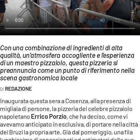
AMBIENTE
Streaming
LAC TV
LAC NETWORK
Con una combinazione di ingredienti di alta
LAC ONAIR
qualità, un’atmosfera accogliente e l’esperienza
di un maestro pizzaiolo, questa pizzeria si
preannuncia come un punto di riferimento nella
LaC
Network
scena gastronomica locale
LACPLAY.IT
REDAZIONE
LACTV.IT
Inaugurata questa sera a Cosenza, alla presenza di
LACONAIR.IT
migliaia di persone, la pizzeria del celebre pizzaiolo
napoletano
Errico Porzio
, che ha deciso, come vi
LACITYMAG.IT
avevamo anticipato in esclusiva, di portare nella città
ILREGGINO.IT
dei Bruzi la propria arte. Già dal pomeriggio, una fila
lunghissima di appassionati ed estimatori delle sue