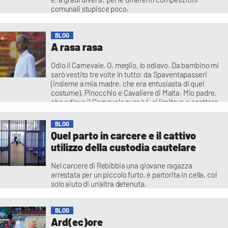
comunali stupisce poco.
BLOG
A rasa rasa
Odio il Carnevale. O, meglio, lo odiavo. Da bambino mi
sarò vestito tre volte in tutto: da Spaventapasseri
(insieme a mia madre, che era entusiasta di quel
costume), Pinocchio e Cavaliere di Malta. Mio padre,
che odiava il Carnevale pure lui, si limitava a scattare
le foto. A pensarci bene odiare non è il verbo adatto.
Perché,
BLOG
Quel parto in carcere e il cattivo
utilizzo della custodia cautelare
Nel carcere di Rebibbia una giovane ragazza
arrestata per un piccolo furto, è partorita in cella, col
solo aiuto di un’altra detenuta.
BLOG
Ard(ec)ore