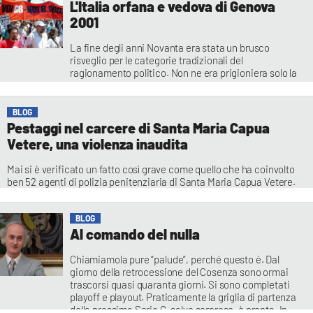
L'Italia orfana e vedova di Genova
2001
La fine degli anni Novanta era stata un brusco
risveglio per le categorie tradizionali del
ragionamento politico. Non ne era prigioniera solo la
Sinistra, stavano cambiando le coordinate del come,
“quanto” e perché si governa. I riformisti avevano
passato gli anni Novanta a governare l’Occidente in
BLOG
modo largamente maggioritario ma il loro schema
Pestaggi nel carcere di Santa Maria Capua
d’azione si
Vetere, una violenza inaudita
Mai si è verificato un fatto così grave come quello che ha coinvolto
ben 52 agenti di polizia penitenziaria di Santa Maria Capua Vetere.
BLOG
Al comando del nulla
Chiamiamola pure “palude”, perché questo è. Dal
giorno della retrocessione del Cosenza sono ormai
trascorsi quasi quaranta giorni. Si sono completati
playoff e playout. Praticamente la griglia di partenza
della prossima Serie C, salvo sorprese, è pronta. In