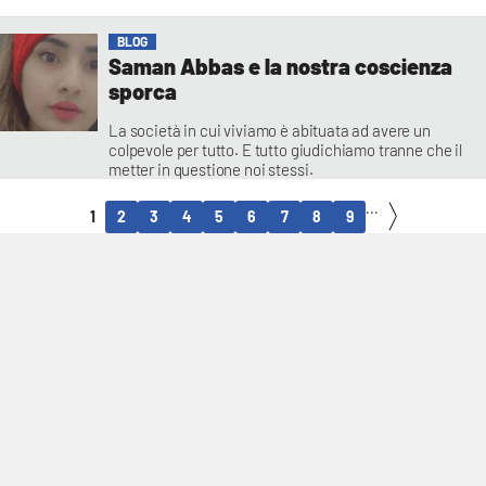
cinquanta giorni, nel 1978, in Vaticano si succedettero
addirittura tre papi (questo per dire quante cose si
BLOG
Saman Abbas e la nostra coscienza
sporca
La società in cui viviamo è abituata ad avere un
colpevole per tutto. E tutto giudichiamo tranne che il
metter in questione noi stessi.
...
1
2
3
4
5
6
7
8
9