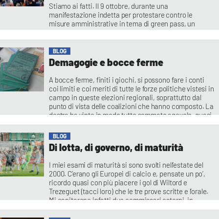
Stiamo ai fatti. Il 9 ottobre, durante una
manifestazione indetta per protestare contro le
misure amministrative in tema di green pass, un
gruppo di organizzazioni di estrema destra ha
scientemente assalito la sede del primo sindacato
italiano, mettendo a ferro e fuoco locali, adiacenze e
BLOG
vie limitrofe. Stando poi alle notizie investigative di
Demagogie e bocce ferme
cui v’è
A bocce ferme, finiti i giochi, si possono fare i conti
coi limiti e coi meriti di tutte le forze politiche vistesi in
campo in queste elezioni regionali, soprattutto dal
punto di vista delle coalizioni che hanno composto. La
destra ha vinto in modo tutto sommato agevole, quasi
fosse in preda a un moto inerziale.
BLOG
Di lotta, di governo, di maturità
I miei esami di maturità si sono svolti nell’estate del
2000. C’erano gli Europei di calcio e, pensate un po’,
ricordo quasi con più piacere i gol di Wiltord e
Trezeguet (tacci loro) che le tre prove scritte e l’orale.
Mi capitarono infatti due commissari esterni, in
evidente stato di frustrazione professionale, decisi a
dimostrare