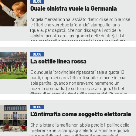
BLOG
Quale sinistra vuole la Germania
Angela Merkel non ha lasciato dietro di sé solo le rose
e i fiori che vorrebbe la “grande” stampa italiana
(quella, per capirci, che non disdegna i voti delle
sinistre per attuare i programmi delle destre). I dati
occupazionali e macroeconomici sono robusti, ma
quanta polvere c’è sotto quei tappeti: una
manodopera altamente qualificata attinta
BLOG
La sottile linea rossa
E dunque la “provinciale ripescata” sale a quota 10
punti, dopo sei gare. Otto reti subite (cinque in una
sola partita, quando non eravamo nemmeno un
bozzolo di squadra) e sette messe a segno. Un bel
filotto di quattro risultati utili consecutivi. Rubo due
definizioni che hanno suscitato le ire di una parte del
popolo
BLOG
L'Antimafia come soggetto elettorale
Che la lotta alla mafia non abbia perciò il pallino delle
preferenze nella campagna elettorale per le regionali
e, a gradi diversi, per le differenti competizioni