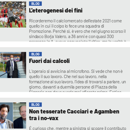
BLOG
L'eterogenesi dei fini
Ricorderemo il calciomercato dell’estate 2021 come
quello in cui il colpo lo fece una squadra di
Promozione. Perché sì, è vero che nel giugno scorso il
sindaco Borja Valero, a 36 anni e con quasi 300
presenze in A, aveva annunciato il ritiro, ma la verità è
che le offerte per fargli cambiare idea (da
BLOG
Fuori dai calcoli
L’operaio si avvicina al microfono. Si vede che non è
quello il suo lavoro. Che nel suo lavoro, nella
formazione al suo lavoro, l’idea di trovarsi a parlare, un
giorno, davanti a duemila persone di Piazza della
Signoria non deve averlo mai sfiorato prima. Fatica
persino a regolare l’asta alla sua altezza, mentre una
bambina,
BLOG
Non tesserate Cacciari e Agamben
tra i no-vax
É curioso che, mentre a sinistra si scopre il contributo