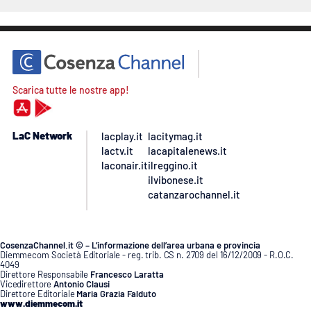
Scarica tutte le nostre app!
LaC Network
lacplay.it
lacitymag.it
lactv.it
lacapitalenews.it
laconair.it
ilreggino.it
ilvibonese.it
catanzarochannel.it
CosenzaChannel.it © – L’informazione dell’area urbana e provincia
Diemmecom Società Editoriale - reg. trib. CS n. 2709 del 16/12/2009 - R.O.C.
4049
Direttore Responsabile
Francesco Laratta
Vicedirettore
Antonio Clausi
Direttore Editoriale
Maria Grazia Falduto
www.diemmecom.it