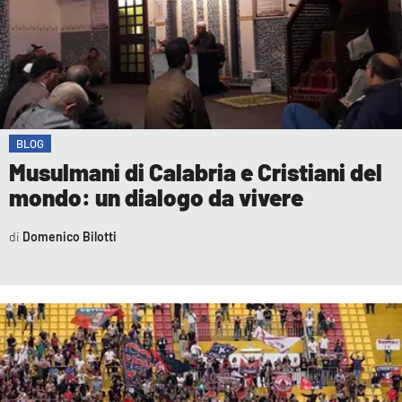
COSENZACHANNEL.IT
ILVIBONESE.IT
CATANZAROCHANNEL.IT
LACAPITALENEWS.IT
BLOG
App
Musulmani di Calabria e Cristiani del
ANDROID
mondo: un dialogo da vivere
APPLE
Domenico Bilotti