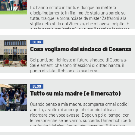
Lo hanno notato in tanti, e dunque mi metterò
disciplinatamente in fila, ma c’è stata una parola su
tutte, tra quelle pronunciate da mister Zaffaroni alla
vigilia della sfida col Vicenza, che mi aveva colpito. E
quella parola era “ardore”: su tutto il tecnico lombardo
si era detto disposto ad accettare imperfezioni da
parte dei
BLOG
Cosa vogliamo dal sindaco di Cosenza
Sei punti, sei richieste al futuro sindaco di Cosenza.
Sei elementi che sono riflessioni di cittadinanza, il
punto di vista di chi ama la sua terra.
BLOG
Tutto su mia madre (e il mercato)
Quando penso a mia madre, scomparsa ormai dodici
anni fa, a volte mi accorgo che faccio fatica a
ricordare che voce avesse. Dopo un po’ di tempo, con
le persone che se ne vanno, succede. Dimentichi certi
particolari del viso, l’odore che avevano. Tutte cose
che la realtà ha il potere di riportarti indietro senza