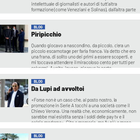
intellettuale di giornalisti e autori di tutt’altra
formazione (come Veneziani e Solinas), dall’altra parte
si aspettino con buone dosi di gioia e fraintendimenti
le esternazioni-bordate degli Autori che venendo
anche dalla sinistra comunista oggi sono i primi e
BLOG
assoluti detrattori dei partiti formatisi da quella
Piripicchio
Quando giocavo a nascondino, da piccolo, c’era un
piccolo escamotage per farla franca. Va detto che ero
una frana, di solito uno dei primi a essere scoperti, e
mi toccava attendere il miracoloso cento per tutti per
salvarmi. A volte, invece, giocavo la carta
del piripicchio. Il piripicchio era quella parola magica
che indicava una presunta irregolarità nel gioco in
BLOG
Da Lupi ad avvoltoi
«Forse non è un caso che, al posto nostro, la
promozione in Serie A tocchi a una società come il
Chievo Verona. Una realtà che, economicamente, non
sarebbe mai esistita senza i soldi delle pay tv e il
calcio moderno». Cito a memoria, ma fu più o meno
così che nella tarda primavera del 2001
BLOG