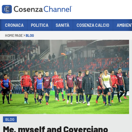
Vai
CRONACA
POLITICA
SANITÀ
COSENZA CALCIO
AMBIEN
HOME PAGE
BLOG
Sezioni
CRONACA
POLITICA
COSENZA CALCIO
ECONOMIA E LAVORO
ITALIA MONDO
SANITÀ
SPORT
BLOG
CULTURA
Me, myself and Coverciano