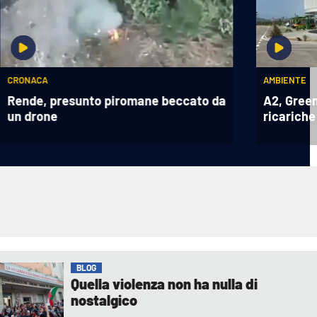
CRONACA
AMBIENTE
Rende, presunto piromane beccato da
A2, Green
un drone
ricarich
BLOG
Quella violenza non ha nulla di
nostalgico