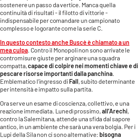
sostenere un passo da vertice. Manca quella
continuità di risultati - il filotto di vittorie -
indispensabile per comandare un campionato
complesso e logorante come la serie C.
In questo contesto anche Buscè è chiamato a un
mea culpa
. Contro il Monopoli non sono arrivate le
contromisure giuste per arginare una squadra
compatta,
capace di colpire nei momenti chiave e di
pescare risorse importanti dalla panchina
.
Emblematico l’ingresso di
Fall
, subito determinante
per intensità e impatto sulla partita.
Ora serve un esame di coscienza, collettivo, e una
reazione immediata. Lunedì prossimo,
all’Arechi
,
contro la Salernitana, attende una sfida dal sapore
antico, in un ambiente che sarà una vera bolgia. Per i
Lupi della Sila non ci sono alternative:
bisogna