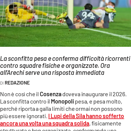
AMBIENTE
Streaming
LAC TV
LAC NETWORK
LAC ONAIR
La sconfitta pesa e conferma difficoltà ricorrenti
contro squadre fisiche e organizzate. Ora
LaC
Network
all’Arechi serve una risposta immediata
LACPLAY.IT
REDAZIONE
LACTV.IT
Non è così che il
Cosenza
doveva inaugurare il 2026.
LACONAIR.IT
La sconfitta contro il
Monopoli
pesa, e pesa molto,
perché riporta a galla limiti che ormai non possono
LACITYMAG.IT
più essere ignorati.
I Lupi della Sila hanno sofferto
ILREGGINO.IT
ancora una volta una squadra solida
, fisicamente
strutturata e ben organizzata, confermando una