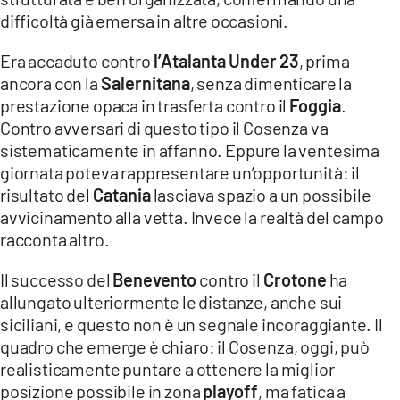
COSENZACHANNEL.IT
difficoltà già emersa in altre occasioni.
ILVIBONESE.IT
Era accaduto contro
l’Atalanta Under 23
, prima
CATANZAROCHANNEL.IT
ancora con la
Salernitana
, senza dimenticare la
prestazione opaca in trasferta contro il
Foggia
.
LACAPITALENEWS.IT
Contro avversari di questo tipo il Cosenza va
sistematicamente in affanno. Eppure la ventesima
App
giornata poteva rappresentare un’opportunità: il
ANDROID
risultato del
Catania
lasciava spazio a un possibile
APPLE
avvicinamento alla vetta. Invece la realtà del campo
racconta altro.
Il successo del
Benevento
contro il
Crotone
ha
allungato ulteriormente le distanze, anche sui
siciliani, e questo non è un segnale incoraggiante. Il
quadro che emerge è chiaro: il Cosenza, oggi, può
realisticamente puntare a ottenere la miglior
posizione possibile in zona
playoff
, ma fatica a