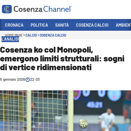
Vai
CRONACA
POLITICA
SANITÀ
COSENZA CALCIO
AMBIEN
HOME PAGE
CALCIO
COSENZA CALCIO
Sezioni
L’ANALISI
CRONACA
Cosenza ko col Monopoli,
emergono limiti strutturali: sogni
POLITICA
di vertice ridimensionati
COSENZA CALCIO
ECONOMIA E LAVORO
5 gennaio 2026
22:03
ITALIA MONDO
SANITÀ
SPORT
CULTURA