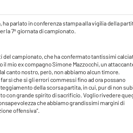
 ha parlato in conferenza stampa alla vigilia della parti
er la 7^ giornata di campionato.
orti del campionato, che ha confermato tantissimi calcia
uno il mio ex compagno Simone Mazzocchi, un attaccant
 Dal canto nostro, però, non abbiamo alcun timore.
far sì che si gli errori commessi fino ad ora possano
tteggiamento della scorsa partita, in cui, pur di non sub
to con grande spirito di sacrificio. Voglio rivedere queg
 consapevolezza che abbiamo grandissimi margini di
zione offensiva”.