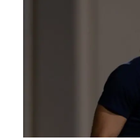
Cultura
Ambiente
Streaming
LaC TV
Lac Network
LaC OnAir
LaC
Network
lacplay.it
lactv.it