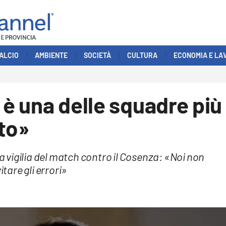
ALCIO
AMBIENTE
SOCIETÀ
CULTURA
ECONOMIA E LA
 è una delle squadre più
to»
la vigilia del match contro il Cosenza: «Noi non
are gli errori»