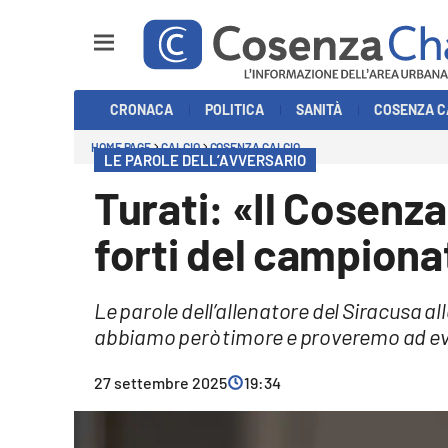
Sezioni
CRONACA
POLITICA
SANITÀ
COSENZA C
Cronaca
HOME PAGE
CALCIO
COSENZA CALCIO
LE PAROLE DELL’AVVERSARIO
Politica
Turati: «Il Cosenza
Cosenza Calcio
forti del campiona
Economia e Lavoro
Le parole dell’allenatore del Siracusa al
Italia Mondo
abbiamo però timore e proveremo ad evit
Sanità
27 settembre 2025
19:34
Sport