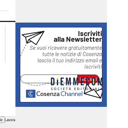
lacplay.it
lacitymag.it
Iscriviti
lactv.it
lacapitalenews.it
alla Newsletter
laconair.it
ilreggino.it
Se vuoi ricevere gratuitamente
ilvibonese.it
tutte le notizie di
Cosenza
catanzarochannel.it
lascia il tuo indirizzo email e
iscriviti
Iscriviti
ie
Lavora con noi