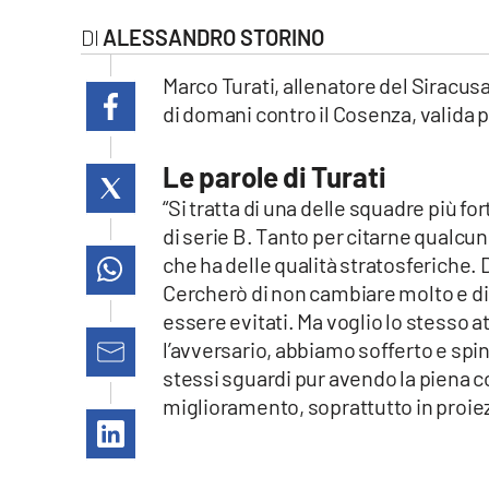
laconair.it
ALESSANDRO STORINO
lacitymag.it
Marco Turati, allenatore del Siracusa,
di domani contro il Cosenza, valida p
ilreggino.it
Le parole di Turati
cosenzachannel.it
“Si tratta di una delle squadre più f
di serie B. Tanto per citarne qualc
ilvibonese.it
che ha delle qualità stratosferiche.
catanzarochannel.it
Cercherò di non cambiare molto e di 
essere evitati. Ma voglio lo stesso a
lacapitalenews.it
l’avversario, abbiamo sofferto e spin
stessi sguardi pur avendo la piena
miglioramento, soprattutto in proie
App
Android