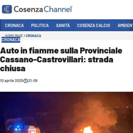
Vai
CRONACA
POLITICA
SANITÀ
COSENZA CALCIO
AMBIEN
HOME PAGE
CRONACA
Sezioni
CRONACA
CRONACA
Auto in fiamme sulla Provinciale
Cassano-Castrovillari: strada
POLITICA
chiusa
COSENZA CALCIO
ECONOMIA E LAVORO
10 aprile 2025
21:09
ITALIA MONDO
SANITÀ
SPORT
CULTURA