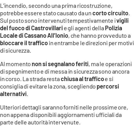
COSENZACHANNEL.IT
L’incendio, secondo una prima ricostruzione,
potrebbe essere stato causato da un
corto circuito
.
ILVIBONESE.IT
Sul posto sono intervenuti tempestivamente i
vigili
CATANZAROCHANNEL.IT
del fuoco di Castrovillari
e gli agenti della
Polizia
Locale di Cassano All’Ionio
, che hanno provveduto a
LACAPITALENEWS.IT
bloccare il traffico
in entrambe le direzioni per motivi
di sicurezza.
App
ANDROID
Al momento
non si segnalano feriti
, ma le operazioni
di spegnimento e di messa in sicurezza sono ancora
APPLE
in corso. La strada resta
chiusa al traffico
e si
consiglia di evitare la zona, scegliendo
percorsi
alternativi
.
Ulteriori dettagli saranno forniti nelle prossime ore,
non appena disponibili aggiornamenti ufficiali da
parte delle autorità intervenute.