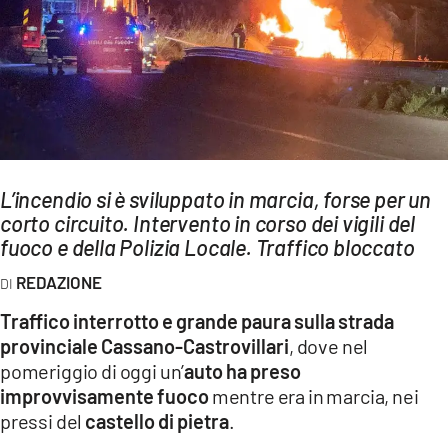
AMBIENTE
Streaming
LAC TV
LAC NETWORK
LAC ONAIR
L’incendio si è sviluppato in marcia, forse per un
corto circuito. Intervento in corso dei vigili del
LaC
Network
fuoco e della Polizia Locale. Traffico bloccato
LACPLAY.IT
REDAZIONE
LACTV.IT
Traffico interrotto e grande paura sulla strada
LACONAIR.IT
provinciale Cassano-Castrovillari
, dove nel
pomeriggio di oggi un’
auto ha preso
LACITYMAG.IT
improvvisamente fuoco
mentre era in marcia, nei
ILREGGINO.IT
pressi del
castello di pietra
.