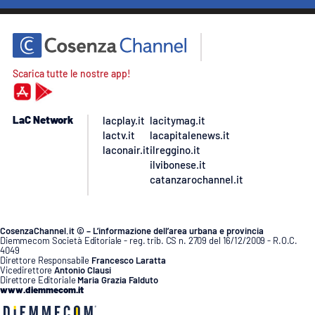
Scarica tutte le nostre app!
LaC Network
lacplay.it
lacitymag.it
lactv.it
lacapitalenews.it
laconair.it
ilreggino.it
ilvibonese.it
catanzarochannel.it
CosenzaChannel.it © – L’informazione dell’area urbana e provincia
Diemmecom Società Editoriale - reg. trib. CS n. 2709 del 16/12/2009 - R.O.C.
4049
Direttore Responsabile
Francesco Laratta
Vicedirettore
Antonio Clausi
Direttore Editoriale
Maria Grazia Falduto
www.diemmecom.it