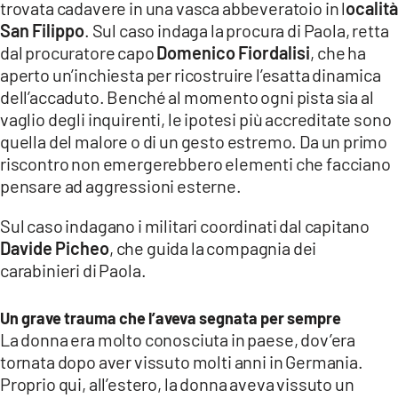
COSENZACHANNEL.IT
trovata cadavere in una vasca abbeveratoio in l
ocalit
San Filippo
. Sul caso indaga la procura di Paola, retta
ILVIBONESE.IT
dal procuratore capo
Domenico Fiordalisi
, che ha
CATANZAROCHANNEL.IT
aperto un’inchiesta per ricostruire l’esatta dinamica
dell’accaduto. Benché al momento ogni pista sia al
LACAPITALENEWS.IT
vaglio degli inquirenti, le ipotesi più accreditate sono
quella del malore o di un gesto estremo. Da un primo
App
riscontro non emergerebbero elementi che facciano
ANDROID
pensare ad aggressioni esterne.
APPLE
Sul caso indagano i militari coordinati dal capitano
Davide Picheo
, che guida la compagnia dei
carabinieri di Paola.
Un grave trauma che l’aveva segnata per sempre
La donna era molto conosciuta in paese, dov’era
tornata dopo aver vissuto molti anni in Germania.
Proprio qui, all’estero, la donna aveva vissuto un