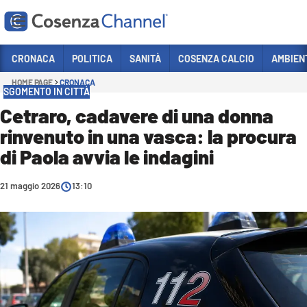
Vai
CRONACA
POLITICA
SANITÀ
COSENZA CALCIO
AMBIEN
HOME PAGE
CRONACA
Sezioni
SGOMENTO IN CITTÀ
CRONACA
Cetraro, cadavere di una donna
rinvenuto in una vasca: la procura
POLITICA
di Paola avvia le indagini
COSENZA CALCIO
ECONOMIA E LAVORO
21 maggio 2026
13:10
ITALIA MONDO
SANITÀ
SPORT
CULTURA