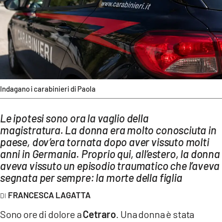
AMBIENTE
Streaming
LAC TV
LAC NETWORK
LAC ONAIR
Indagano i carabinieri di Paola
LaC
Le ipotesi sono ora la vaglio della
Network
magistratura. La donna era molto conosciuta in
LACPLAY.IT
paese, dov’era tornata dopo aver vissuto molti
LACTV.IT
anni in Germania. Proprio qui, all’estero, la donna
aveva vissuto un episodio traumatico che l’aveva
LACONAIR.IT
segnata per sempre: la morte della figlia
LACITYMAG.IT
FRANCESCA LAGATTA
ILREGGINO.IT
Sono ore di dolore a
Cetraro
. Una donna è stata