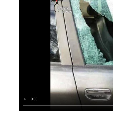
Cultura
Ambiente
Streaming
LaC TV
Lac Network
LaC OnAir
LaC
Network
lacplay.it
lactv.it