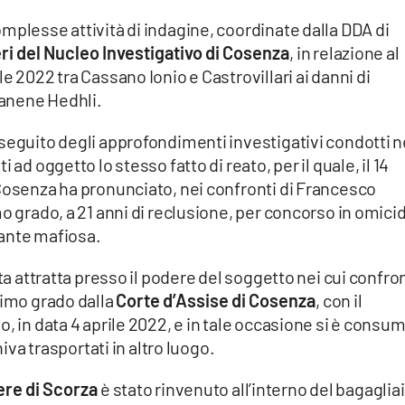
mplesse attività di indagine, coordinate dalla DDA di
ri del Nucleo Investigativo di Cosenza
, in relazione al
e 2022 tra Cassano Ionio e Castrovillari ai danni di
anene Hedhli.
seguito degli approfondimenti investigativi condotti n
 ad oggetto lo stesso fatto di reato, per il quale, il 14
 Cosenza ha pronunciato, nei confronti di Francesco
o grado, a 21 anni di reclusione, per concorso in omici
vante mafiosa.
ta attratta presso il podere del soggetto nei cui confron
rimo grado dalla
Corte d’Assise di Cosenza
, con il
, in data 4 aprile 2022, e in tale occasione si è consu
niva trasportati in altro luogo.
re di Scorza
è stato rinvenuto all’interno del bagaglia