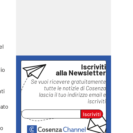
el
Iscriviti
dio
alla Newsletter
Se vuoi ricevere gratuitamente
tutte le notizie di
Cosenza
ti
lascia il tuo indirizzo email e
iscriviti
mato
Iscriviti
io