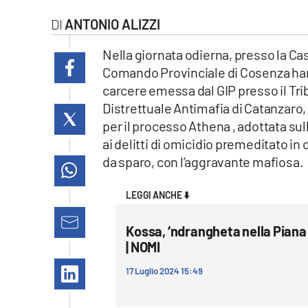
laconair.it
ANTONIO ALIZZI
lacitymag.it
Nella giornata odierna, presso la Cas
Comando Provinciale di Cosenza han
ilreggino.it
carcere emessa dal GIP presso il Tri
Distrettuale Antimafia di Catanzaro,
cosenzachannel.it
per il processo Athena , adottata sull
ai delitti di omicidio premeditato i
ilvibonese.it
da sparo, con l’aggravante mafiosa.
catanzarochannel.it
LEGGI ANCHE ⬇️
lacapitalenews.it
Kossa, ‘ndrangheta nella Piana 
| NOMI
App
17 Luglio 2024 15:49
Android