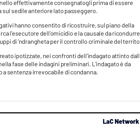
agnello effettivamente consegnatogli prima di essere
 sul sedile anteriore lato passeggero.
gativi hanno consentito di ricostruire, sul piano della
circa l’esecutore dell’omicidio e la causale da ricondurre
uppi di ‘ndrangheta per il controllo criminale del territo
reato ipotizzate, nei confronti dell’indagato attinto dal
lla fase delle indagini preliminari. L’indagato è da
 a sentenza irrevocabile di condanna.
LaC Network