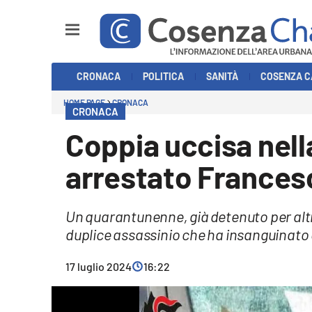
Sezioni
CRONACA
POLITICA
SANITÀ
COSENZA C
Cronaca
HOME PAGE
CRONACA
CRONACA
Politica
Coppia uccisa nell
Cosenza Calcio
arrestato Francesc
Economia e Lavoro
Un quarantunenne, già detenuto per altri
Italia Mondo
duplice assassinio che ha insanguinat
Sanità
17 luglio 2024
16:22
Sport