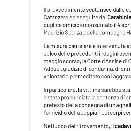
Apple
Il provvedimento scaturisce dalle co
Catanzaro ed eseguite dai
Carabinie
duplice omicidio consumato il 4 april
Maurizio Scorza e della compagna H
Vai
La misura cautelare è intervenuta a 
solco delle precedenti indagini aventi
maggio scorso, la Corte d’Assise di
Adduci, giudizio di condanna, di prim
volontario premeditato con l’aggra
In particolare, la vittima sarebbe sta
è stata pronunciata la sentenza di p
pretesto della consegna di un agnello
l’omicidio della coppia, i cui corpi ve
Nel luogo del ritrovamento, il
cadave