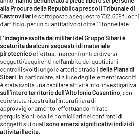
anno,
hanno denunciato a piede libero sei persone
COSENZACHANNEL.IT
alla Procura della Repubblica presso il Tribunale di
ILVIBONESE.IT
Castrovillari
e sottoposto a sequestro 702.669 fuochi
d’artificio, per un quantitativo di oltre 11 tonnellate.
CATANZAROCHANNEL.IT
LACAPITALENEWS.IT
L’indagine svolta dai militari del Gruppo Sibari è
scaturita da alcuni sequestri di materiale
pirotecnico
effettuati nei confronti di diversi
App
soggetti/acquirenti nell’ambito dei quotidiani
ANDROID
controlli svolti lungo le arterie stradali
della Piana di
APPLE
Sibari
. In particolare, alla luce degli elementi raccolti
è stata svolta una capillare attività info-investigativa
sull’intero territorio dell’Alto Ionio Cosentino
, con
cui è stata ricostruita l’intera filiera di
approvvigionamento, effettuando mirate
perquisizioni locali e domiciliari nei confronti di
soggetti sui quali
sono emersi significativi indizi di
attività illecite.