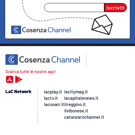
Iscriviti
Scarica tutte le nostre app!
LaC Network
lacplay.it
lacitymag.it
lactv.it
lacapitalenews.it
laconair.it
ilreggino.it
ilvibonese.it
catanzarochannel.it