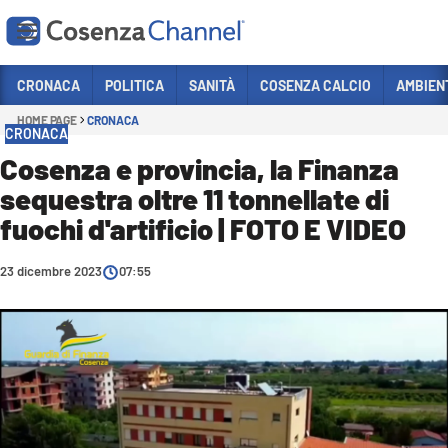
Vai
CRONACA
POLITICA
SANITÀ
COSENZA CALCIO
AMBIEN
HOME PAGE
CRONACA
Sezioni
CRONACA
CRONACA
Cosenza e provincia, la Finanza
sequestra oltre 11 tonnellate di
POLITICA
fuochi d'artificio | FOTO E VIDEO
COSENZA CALCIO
ECONOMIA E LAVORO
23 dicembre 2023
07:55
ITALIA MONDO
SANITÀ
SPORT
CULTURA