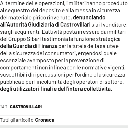
Al termine delle operazioni, i militari hanno proceduto
al sequestro del deposito e alla messa in sicurezza
del materiale pirico rinvenuto,
denunciando
all’Autorità Giudiziaria di Castrovillari
sia il venditore,
sia gli acquirenti. L’attività posta in essere dai militari
del Gruppo Sibari testimonia la funzione strategica
della Guardia di Finanza
per la tutela della salute e
della sicurezza dei consumatori, ergendosi quale
essenziale avamposto per la prevenzione di
comportamenti non in linea con le normative vigenti,
suscettibili di ripercussioni per l’ordine e la sicurezza
pubblica e per l’incolumità degli operatori di settore,
degli utilizzatori finali e dell’intera collettività.
TAG
CASTROVILLARI
Cronaca
Tutti gli articoli di