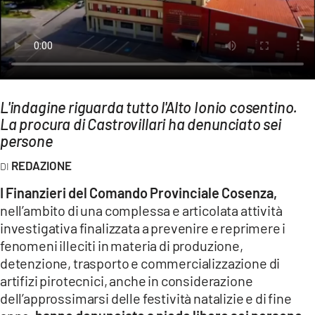
AMBIENTE
Streaming
LAC TV
LAC NETWORK
L'indagine riguarda tutto l'Alto Ionio cosentino.
LAC ONAIR
La procura di Castrovillari ha denunciato sei
persone
LaC
REDAZIONE
Network
LACPLAY.IT
I Finanzieri del Comando Provinciale Cosenza,
nell’ambito di una complessa e articolata attività
LACTV.IT
investigativa finalizzata a prevenire e reprimere i
LACONAIR.IT
fenomeni illeciti in materia di produzione,
detenzione, trasporto e commercializzazione di
LACITYMAG.IT
artifizi pirotecnici, anche in considerazione
ILREGGINO.IT
dell’approssimarsi delle festività natalizie e di fine