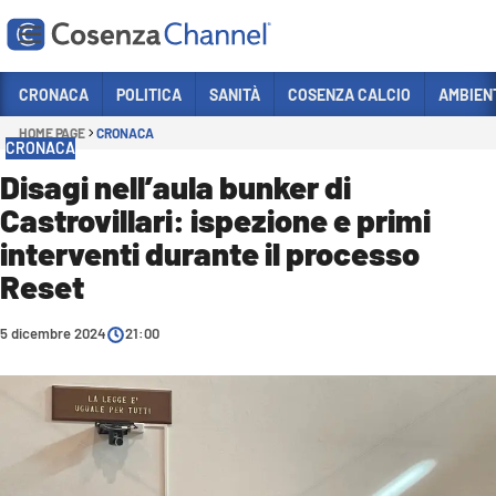
Vai
CRONACA
POLITICA
SANITÀ
COSENZA CALCIO
AMBIEN
HOME PAGE
CRONACA
Sezioni
CRONACA
CRONACA
Disagi nell’aula bunker di
Castrovillari: ispezione e primi
POLITICA
interventi durante il processo
COSENZA CALCIO
Reset
ECONOMIA E LAVORO
5 dicembre 2024
ITALIA MONDO
21:00
SANITÀ
SPORT
CULTURA