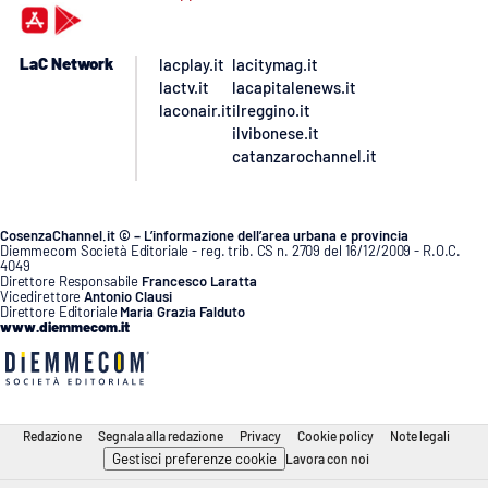
LaC Network
lacplay.it
lacitymag.it
lactv.it
lacapitalenews.it
laconair.it
ilreggino.it
ilvibonese.it
catanzarochannel.it
CosenzaChannel.it © – L’informazione dell’area urbana e provincia
Diemmecom Società Editoriale - reg. trib. CS n. 2709 del 16/12/2009 - R.O.C.
4049
Direttore Responsabile
Francesco Laratta
Vicedirettore
Antonio Clausi
Direttore Editoriale
Maria Grazia Falduto
www.diemmecom.it
Redazione
Segnala alla redazione
Privacy
Cookie policy
Note legali
Gestisci preferenze cookie
Lavora con noi