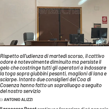
AMBIENTE
Streaming
LAC TV
LAC NETWORK
LAC ONAIR
LaC
Rispetto all'udienza di martedì scorso, il cattivo
Network
odore è notevolmente diminuito ma persiste il
LACPLAY.IT
gelo che costringe tutti gli operatori a indossare
la toga sopra giubbini pesanti, maglioni di lana e
LACTV.IT
sciarpe. Intanto due consiglieri del Coa di
LACONAIR.IT
Cosenza hanno fatto un sopralluogo a seguito
del nostro servizio
LACITYMAG.IT
ANTONIO ALIZZI
ILREGGINO.IT
Il processo Reset
continua a far parlare di sé non solo