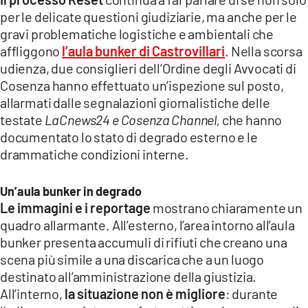
COSENZACHANNEL.IT
per le delicate questioni giudiziarie, ma anche per le
ILVIBONESE.IT
gravi problematiche logistiche e ambientali che
affliggono
l’aula bunker di Castrovillari
. Nella scorsa
CATANZAROCHANNEL.IT
udienza, due consiglieri dell’Ordine degli Avvocati di
LACAPITALENEWS.IT
Cosenza hanno effettuato un’ispezione sul posto,
allarmati dalle segnalazioni giornalistiche delle
testate
LaCnews24 e Cosenza Channel,
che hanno
App
documentato lo stato di degrado esterno e le
ANDROID
drammatiche condizioni interne.
APPLE
Un’aula bunker in degrado
Le immagini e i reportage
mostrano chiaramente un
quadro allarmante. All’esterno, l’area intorno all’aula
bunker presenta accumuli di rifiuti che creano una
scena più simile a una discarica che a un luogo
destinato all’amministrazione della giustizia.
All’interno,
la situazione non è migliore
: durante