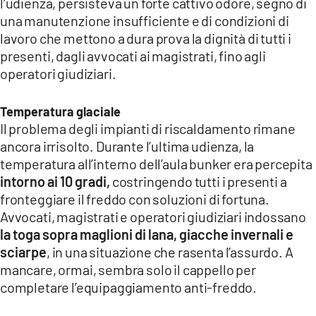
l’udienza, persisteva un forte cattivo odore, segno di
una manutenzione insufficiente e di condizioni di
lavoro che mettono a dura prova la dignità di tutti i
presenti, dagli avvocati ai magistrati, fino agli
operatori giudiziari.
Temperatura glaciale
Il problema degli impianti di riscaldamento rimane
ancora irrisolto. Durante l’ultima udienza, la
temperatura all’interno dell’aula bunker era percepita
intorno ai 10 gradi,
costringendo tutti i presenti a
fronteggiare il freddo con soluzioni di fortuna.
Avvocati, magistrati e operatori giudiziari indossano
la toga sopra maglioni di lana, giacche invernali e
sciarpe
, in una situazione che rasenta l’assurdo. A
mancare, ormai, sembra solo il cappello per
completare l’equipaggiamento anti-freddo.