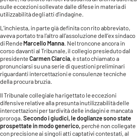
COSENZACHANNEL.IT
sulle eccezioni sollevate dalle difese in materia di
ILVIBONESE.IT
utilizzabilità degli atti d’indagine.
CATANZAROCHANNEL.IT
L’inchiesta, in parte già definita con rito abbreviato,
aveva portato tra l’altro all’assoluzione dell’ex sindaco
LACAPITALENEWS.IT
di Rende
Marcello Manna
. Nel troncone ancora in
corso davanti al Tribunale, il collegio presieduto dal
App
presidente
Carmen Ciarcia
, è stato chiamato a
ANDROID
pronunciarsi su una serie di questioni preliminari
riguardanti intercettazioni e consulenze tecniche
APPLE
della procura bruzia.
Il Tribunale collegiale ha rigettato le eccezioni
difensive relative alla presunta inutilizzabilità delle
intercettazioni per tardività delle indagini e mancata
proroga.
Secondo i giudici, le doglianze sono state
prospettate in modo generico,
perché non collegate
con precisione ai singoli atti captativi contestati, al