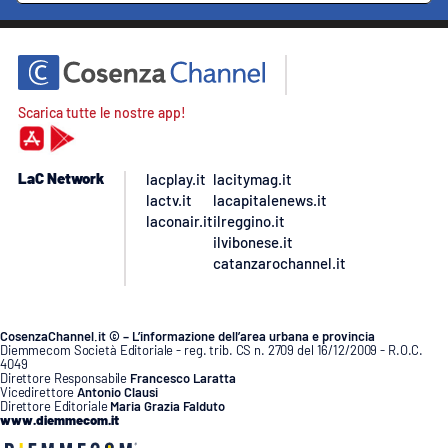
Scarica tutte le nostre app!
LaC Network
lacplay.it
lacitymag.it
lactv.it
lacapitalenews.it
laconair.it
ilreggino.it
ilvibonese.it
catanzarochannel.it
CosenzaChannel.it © – L’informazione dell’area urbana e provincia
Diemmecom Società Editoriale - reg. trib. CS n. 2709 del 16/12/2009 - R.O.C.
4049
Direttore Responsabile
Francesco Laratta
Vicedirettore
Antonio Clausi
Direttore Editoriale
Maria Grazia Falduto
www.diemmecom.it