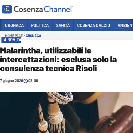
Vai
CRONACA
POLITICA
SANITÀ
COSENZA CALCIO
AMBIEN
HOME PAGE
CRONACA
Sezioni
LA NOVITÀ
CRONACA
Malarintha, utilizzabili le
intercettazioni: esclusa solo la
POLITICA
consulenza tecnica Risoli
COSENZA CALCIO
ECONOMIA E LAVORO
7 giugno 2026
09:06
ITALIA MONDO
SANITÀ
SPORT
CULTURA