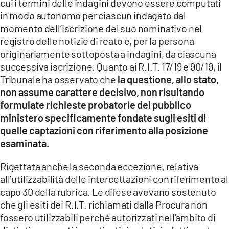
cui i termini delle indagini devono essere computati
in modo autonomo per ciascun indagato dal
momento dell’iscrizione del suo nominativo nel
registro delle notizie di reato e, per la persona
originariamente sottoposta a indagini, da ciascuna
successiva iscrizione. Quanto ai R.I.T. 17/19 e 90/19, il
Tribunale ha osservato che
la questione, allo stato,
non assume carattere decisivo, non risultando
formulate richieste probatorie del pubblico
ministero specificamente fondate sugli esiti di
quelle captazioni con riferimento alla posizione
esaminata.
Rigettata anche la seconda eccezione, relativa
all’utilizzabilità delle intercettazioni con riferimento al
capo 30 della rubrica. Le difese avevano sostenuto
che gli esiti dei R.I.T. richiamati dalla Procura non
fossero utilizzabili perché autorizzati nell’ambito di