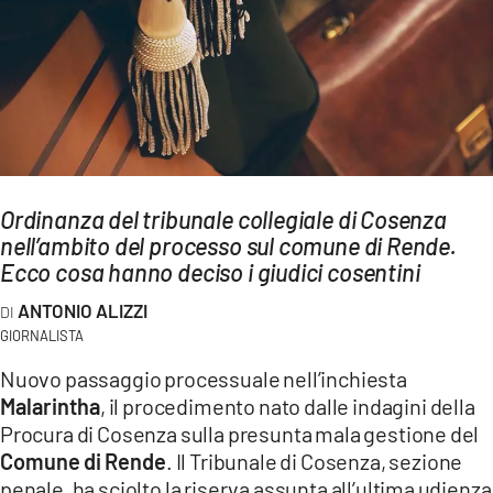
AMBIENTE
Streaming
LAC TV
LAC NETWORK
LAC ONAIR
Ordinanza del tribunale collegiale di Cosenza
nell’ambito del processo sul comune di Rende.
LaC
Network
Ecco cosa hanno deciso i giudici cosentini
LACPLAY.IT
ANTONIO ALIZZI
LACTV.IT
GIORNALISTA
Nuovo passaggio processuale nell’inchiesta
LACONAIR.IT
Malarintha
, il procedimento nato dalle indagini della
LACITYMAG.IT
Procura di Cosenza sulla presunta mala gestione del
ILREGGINO.IT
Comune di Rende
. Il Tribunale di Cosenza, sezione
penale, ha sciolto la riserva assunta all’ultima udienza