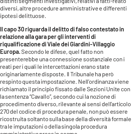
distinti segmenti investigativi, relativi a fatti-reato
diversi, altre procedure amministrative e differenti
ipotesi delittuose.
Il capo 30 riguarda il delitto di falso contestato in
relazione alla gara per gli interventi di
riqualificazione di Viale dei Giardini-Villaggio
Europa.
Secondo le difese, quel fatto non
presenterebbe una connessione sostanziale con i
reati per i quali le intercettazioni erano state
originariamente disposte. Il Tribunale ha però
respinto questa impostazione. Nell’ordinanza viene
richiamato il principio fissato dalle Sezioni Unite con
la sentenza “Cavallo”, secondo cui la nozione di
procedimento diverso, rilevante ai sensi dell’articolo
270 del codice di procedura penale, non può essere
ricostruita soltanto sulla base della diversità formale
tra le imputazioni o della singola procedura
amministrativa presa in esame.