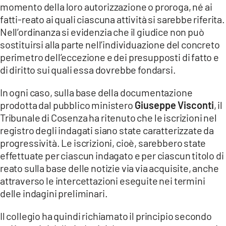
momento della loro autorizzazione o proroga, né ai
fatti-reato ai quali ciascuna attività si sarebbe riferita.
Nell’ordinanza si evidenzia che il giudice non può
sostituirsi alla parte nell’individuazione del concreto
perimetro dell’eccezione e dei presupposti di fatto e
di diritto sui quali essa dovrebbe fondarsi.
In ogni caso, sulla base della documentazione
prodotta dal pubblico ministero
Giuseppe Visconti
, il
Tribunale di Cosenza ha ritenuto che le iscrizioni nel
registro degli indagati siano state caratterizzate da
progressività. Le iscrizioni, cioè, sarebbero state
effettuate per ciascun indagato e per ciascun titolo di
reato sulla base delle notizie via via acquisite, anche
attraverso le intercettazioni eseguite nei termini
delle indagini preliminari.
Il collegio ha quindi richiamato il principio secondo