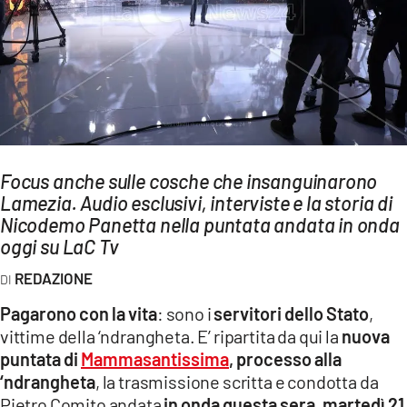
AMBIENTE
Streaming
LAC TV
LAC NETWORK
LAC ONAIR
Focus anche sulle cosche che insanguinarono
Lamezia. Audio esclusivi, interviste e la storia di
LaC
Network
Nicodemo Panetta nella puntata andata in onda
oggi su LaC Tv
LACPLAY.IT
LACTV.IT
REDAZIONE
LACONAIR.IT
Pagarono con la vita
: sono i
servitori dello Stato
,
vittime della ‘ndrangheta. E’ ripartita da qui la
nuova
LACITYMAG.IT
puntata di
Mammasantissima
, processo alla
ILREGGINO.IT
‘ndrangheta
, la trasmissione scritta e condotta da
Pietro Comito andata
in onda questa sera, martedì 21