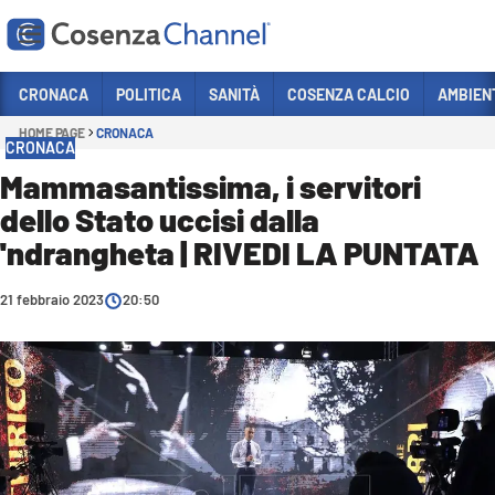
Vai
CRONACA
POLITICA
SANITÀ
COSENZA CALCIO
AMBIEN
HOME PAGE
CRONACA
Sezioni
CRONACA
CRONACA
Mammasantissima, i servitori
dello Stato uccisi dalla
POLITICA
'ndrangheta | RIVEDI LA PUNTATA
COSENZA CALCIO
ECONOMIA E LAVORO
21 febbraio 2023
20:50
ITALIA MONDO
SANITÀ
SPORT
CULTURA