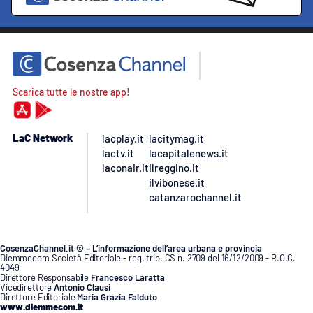
Scarica tutte le nostre app!
LaC Network
lacplay.it
lacitymag.it
lactv.it
lacapitalenews.it
laconair.it
ilreggino.it
ilvibonese.it
catanzarochannel.it
CosenzaChannel.it © – L’informazione dell’area urbana e provincia
Diemmecom Società Editoriale - reg. trib. CS n. 2709 del 16/12/2009 - R.O.C.
4049
Direttore Responsabile
Francesco Laratta
Vicedirettore
Antonio Clausi
Direttore Editoriale
Maria Grazia Falduto
www.diemmecom.it