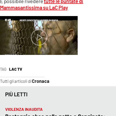
È possibile rivedere
tutte le puntate di
Mammasantissima su LaC Play
TAG
LAC TV
Cronaca
Tutti gli articoli di
PIÙ LETTI
VIOLENZA INAUDITA