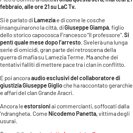
COSENZACHANNEL.IT
febbraio, alle ore 21 su LaC Tv.
ILVIBONESE.IT
Si è parlato di
Lamezia
e di come le cosche
CATANZAROCHANNEL.IT
insanguinarono la città, di
Giuseppe Giampà
, figlio
dello storico capocosca Francesco “Il professore”.
Si
LACAPITALENEWS.IT
pentì quale mese dopo l’arresto
. Svelerà una lunga
serie di omicidi, gran parte dei retroscena della
App
guerra di mafia su Lamezia Terme. Ma anche dei
ANDROID
tentativi falliti di mettere pace tra i clan in conflitto.
APPLE
E poi ancora
audio esclusivi del collaboratore di
giustizia Giuseppe Giglio
che ha raccontato gerarchie
e affari del clan Grande Aracri.
Ancora le
estorsioni
ai commercianti, soffocati dalla
‘ndrangheta. Come
Nicodemo Panetta,
vittima degli
usurai.