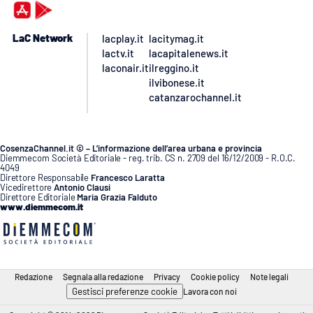
LaC Network
lacplay.it
lacitymag.it
lactv.it
lacapitalenews.it
laconair.it
ilreggino.it
ilvibonese.it
catanzarochannel.it
CosenzaChannel.it © – L’informazione dell’area urbana e provincia
Diemmecom Società Editoriale - reg. trib. CS n. 2709 del 16/12/2009 - R.O.C.
4049
Direttore Responsabile
Francesco Laratta
Vicedirettore
Antonio Clausi
Direttore Editoriale
Maria Grazia Falduto
www.diemmecom.it
Redazione
Segnala alla redazione
Privacy
Cookie policy
Note legali
Gestisci preferenze cookie
Lavora con noi