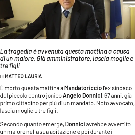
AMBIENTE
Streaming
LAC TV
LAC NETWORK
LAC ONAIR
La tragedia è avvenuta questa mattina a causa
di un malore. Già amministratore, lascia moglie e
tre figli
LaC
Network
MATTEO LAURIA
LACPLAY.IT
È morto questa mattina a
Mandatoriccio
l’ex sindaco
LACTV.IT
del piccolo centro jonico
Angelo Donnici
, 67 anni, già
primo cittadino per più di un mandato. Noto avvocato,
LACONAIR.IT
lascia moglie e tre figli.
LACITYMAG.IT
Secondo quanto emerge,
Donnici
avrebbe avvertito
ILREGGINO.IT
un malore nella sua abitazione e poi durante il