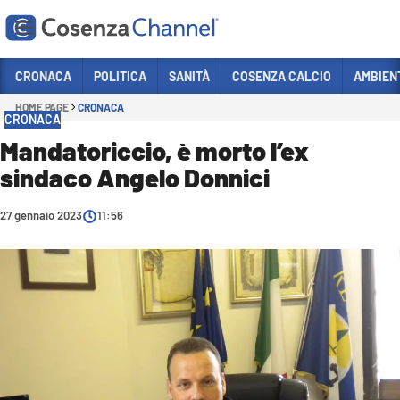
Vai
CRONACA
POLITICA
SANITÀ
COSENZA CALCIO
AMBIEN
HOME PAGE
CRONACA
Sezioni
CRONACA
CRONACA
Mandatoriccio, è morto l’ex
sindaco Angelo Donnici
POLITICA
COSENZA CALCIO
27 gennaio 2023
11:56
ECONOMIA E LAVORO
ITALIA MONDO
SANITÀ
SPORT
CULTURA