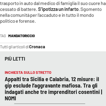
COSENZACHANNEL.IT
trasporto in auto dal medico di famiglia il suo cuore ha
cessato di battere.
S’ipotizza un infarto
. Sgomento
ILVIBONESE.IT
nella comunità per l’accaduto e in tutto il mondo
CATANZAROCHANNEL.IT
politico e forense.
LACAPITALENEWS.IT
TAG
MANDATORICCIO
App
Cronaca
Tutti gli articoli di
ANDROID
APPLE
PIÙ LETTI
INCHIESTA SULLO STRETTO
Appalti tra Sicilia e Calabria, 12 misure: il
gip esclude l’aggravante mafiosa. Tra gli
indagati anche tre imprenditori cosentini |
NOMI