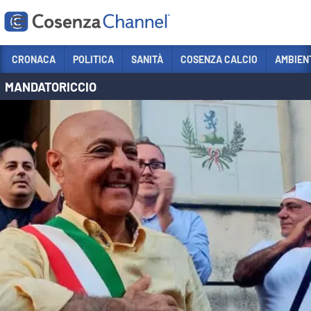
Vai
CRONACA
POLITICA
SANITÀ
COSENZA CALCIO
AMBIEN
MANDATORICCIO
Sezioni
CRONACA
POLITICA
COSENZA CALCIO
ECONOMIA E LAVORO
ITALIA MONDO
SANITÀ
SPORT
CULTURA