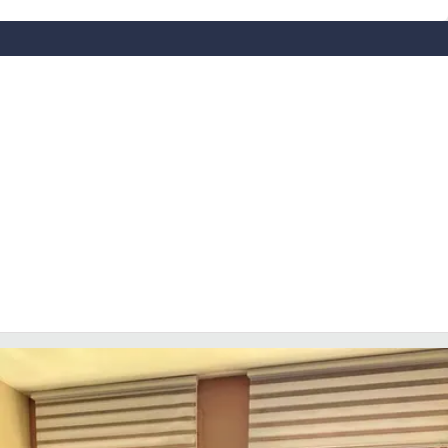
COSENZACHANNEL.IT
ILVIBONESE.IT
CATANZAROCHANNEL.IT
LACAPITALENEWS.IT
App
ANDROID
APPLE