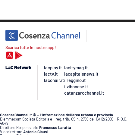
Scarica tutte le nostre app!
LaC Network
lacplay.it
lacitymag.it
lactv.it
lacapitalenews.it
laconair.it
ilreggino.it
ilvibonese.it
catanzarochannel.it
CosenzaChannel.it © – L’informazione dell’area urbana e provincia
Diemmecom Società Editoriale - reg. trib. CS n. 2709 del 16/12/2009 - R.O.C.
4049
Direttore Responsabile
Francesco Laratta
Vicedirettore
Antonio Clausi