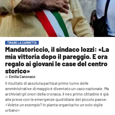
AMBIENTE
Streaming
LAC TV
LAC NETWORK
LAC ONAIR
TIRARE LA CARRETTA
Mandatoriccio, il sindaco Iozzi: «La
mia vittoria dopo il pareggio. E ora
LaC
Network
regalo ai giovani le case del centro
LACPLAY.IT
storico»
Emilia Canonaco
LACTV.IT
Il risultato di assoluta parità al primo turno delle
LACONAIR.IT
amministrative di maggio è diventato un caso nazionale. Ma
archiviati gli onori della cronaca, il neo primo cittadino è già
LACITYMAG.IT
alle prese con le emergenze quotidiane del piccolo paese:
«Volete un esempio? in pianta organica ho un solo vigile
ILREGGINO.IT
urbano»