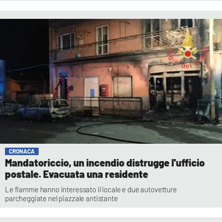
CRONACA
Mandatoriccio, un incendio distrugge l'ufficio
postale. Evacuata una residente
Le fiamme hanno interessato il locale e due autovetture
parcheggiate nel piazzale antistante