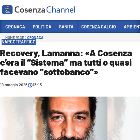
Vai
CRONACA
POLITICA
SANITÀ
COSENZA CALCIO
AMBIEN
HOME PAGE
CRONACA
Sezioni
NARCOTRAFFICO
CRONACA
Recovery, Lamanna: «A Cosenza
c’era il “Sistema” ma tutti o quasi
POLITICA
facevano “sottobanco”»
COSENZA CALCIO
ECONOMIA E LAVORO
19 maggio 2026
13:13
ITALIA MONDO
SANITÀ
SPORT
CULTURA