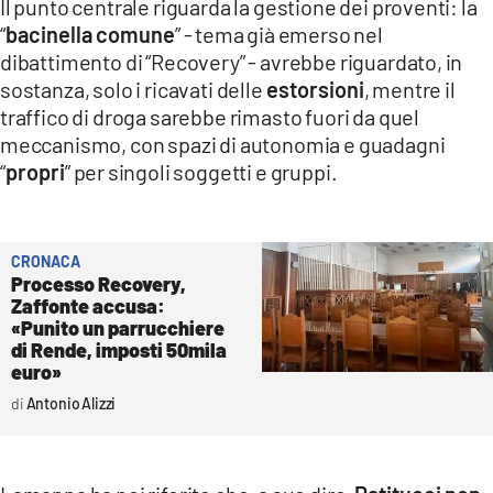
Il punto centrale riguarda la gestione dei proventi: la
“
bacinella comune
” - tema già emerso nel
dibattimento di “Recovery” - avrebbe riguardato, in
sostanza, solo i ricavati delle
estorsioni
, mentre il
traffico di droga sarebbe rimasto fuori da quel
meccanismo, con spazi di autonomia e guadagni
“
propri
” per singoli soggetti e gruppi.
CRONACA
Processo Recovery,
Zaffonte accusa:
«Punito un parrucchiere
di Rende, imposti 50mila
euro»
Antonio Alizzi