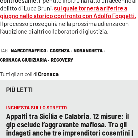
controesame.
Il pentito inoltre ha fatto un accenno al
delitto di Luca Bruni,
sul quale tornerà a riferire a
giugno nello storico confronto con Adolfo Foggetti.
Il processo proseguirà nella prossima udienza con
l’audizione di altri collaboratori di giustizia.
TAG
NARCOTRAFFICO ·
COSENZA ·
NDRANGHETA ·
CRONACA GIUDIZIARIA ·
RECOVERY
Cronaca
Tutti gli articoli di
PIÙ LETTI
INCHIESTA SULLO STRETTO
Appalti tra Sicilia e Calabria, 12 misure: il
gip esclude l’aggravante mafiosa. Tra gli
indagati anche tre imprenditori cosentini |