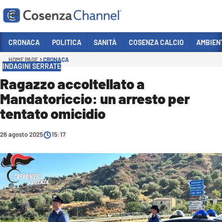
Vai
CRONACA
POLITICA
SANITÀ
COSENZA CALCIO
AMBIEN
HOME PAGE
CRONACA
Sezioni
INDAGINI SERRATE
CRONACA
Ragazzo accoltellato a
Mandatoriccio: un arresto per
POLITICA
tentato omicidio
COSENZA CALCIO
ECONOMIA E LAVORO
26 agosto 2025
15:17
ITALIA MONDO
SANITÀ
SPORT
CULTURA