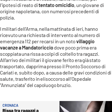
COSENZACHANNEL.IT
l’ipotesi di reato di
tentato omicidio
, un giovane di
ILVIBONESE.IT
origine napoletana, con numerosi precedenti di
polizia.
CATANZAROCHANNEL.IT
I militari dell’Arma, nella mattinata di ieri, hanno
LACAPITALENEWS.IT
ricevuto una richiesta di intervento al numero di
emergenza 112 per recarsi in un noto
villaggio
App
vacanze a Mandatoriccio
dove poco prima era
ANDROID
scoppiata una rissa a colpi di coltello tra ragazzi.
All’arrivo dei militari il giovane ferito era già stato
APPLE
trasportato, dapprima presso il Pronto Soccorso di
Cariati e, subito dopo, a causa delle gravi condizioni di
salute, trasferito in elisoccorso all’Ospedale
“Annunziata” del capoluogo bruzio.
CRONACA
Rissa tra ragazzi a