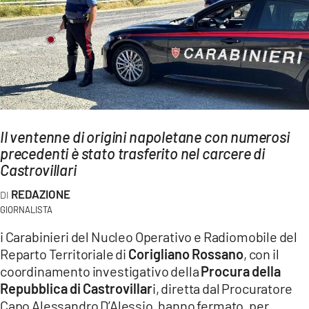
AMBIENTE
Streaming
LAC TV
LAC NETWORK
LAC ONAIR
Il ventenne di origini napoletane con numerosi
precedenti è stato trasferito nel carcere di
LaC
Network
Castrovillari
LACPLAY.IT
REDAZIONE
LACTV.IT
GIORNALISTA
i Carabinieri del Nucleo Operativo e Radiomobile del
LACONAIR.IT
Reparto Territoriale di
Corigliano Rossano
, con il
LACITYMAG.IT
coordinamento investigativo della
Procura della
ILREGGINO.IT
Repubblica di Castrovillar
i, diretta dal Procuratore
Capo Alessandro D’Alessio, hanno fermato, per