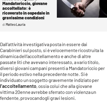
Mandatoriccio, giovane
accoltellato: è
ricoverato in ospedale in
gravissime condizioni
Matteo Lauria
Dall’attività investigativa posta in essere dai
Carabinieri sul posto, si è velocemente ricostruita la
dinamica dell’accoltellamento e anche di altre
passate liti che avevano interessato, a vario titolo,
diversi giovani campani presenti a Mandatoriccio per
il periodo estivo nella precedente notte. Si è
individuato un soggetto gravemente indiziato per
l’accoltellamento
, ossia colui che alla giovane
vittima 20enne avrebbe sferrato con violenza un
fendente, provocandogli gravi lesioni.