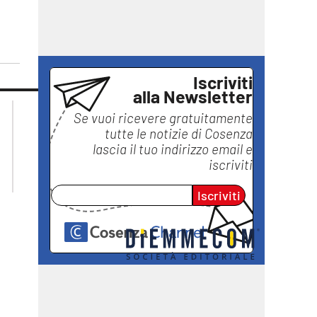
Iscriviti
alla Newsletter
lacplay.it
lacitymag.it
Se vuoi ricevere gratuitamente
lactv.it
lacapitalenews.it
tutte le notizie di
Cosenza
laconair.it
ilreggino.it
lascia il tuo indirizzo email e
ilvibonese.it
iscriviti
catanzarochannel.it
Iscriviti