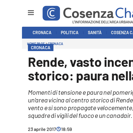
Sezioni
CRONACA
POLITICA
SANITÀ
COSENZA C
Cronaca
HOME PAGE
CRONACA
CRONACA
Politica
Rende, vasto incen
Cosenza Calcio
storico: paura nel
Economia e Lavoro
Momenti di tensione e paura nel pomerig
Italia Mondo
un’area vicina al centro storico di Ren
vento e si sono propagate velocemente, 
Sanità
squadre di vigili del fuoco e un canadai
Sport
23 aprile 2017
18:59