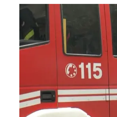
Cultura
Ambiente
Streaming
LaC TV
Lac Network
LaC OnAir
LaC
Network
lacplay.it
lactv.it