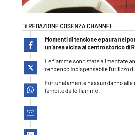
laconair.it
lacitymag.it
REDAZIONE COSENZA CHANNEL
ilreggino.it
Momenti di tensione e paura nel pom
un’area vicina al centro storico di 
cosenzachannel.it
Le fiamme sono state alimentate an
ilvibonese.it
rendendo indispensabile l’utilizzo di
catanzarochannel.it
Fortunatamente nessun danno alle a
lambito dalle fiamme.
lacapitalenews.it
App
Android