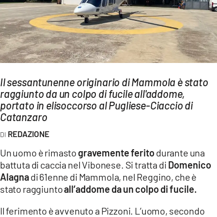
AMBIENTE
Streaming
LAC TV
LAC NETWORK
LAC ONAIR
Il sessantunenne originario di Mammola è stato
raggiunto da un colpo di fucile all'addome,
portato in elisoccorso al Pugliese-Ciaccio di
LaC
Catanzaro
Network
LACPLAY.IT
REDAZIONE
LACTV.IT
Un uomo è rimasto
gravemente ferito
durante una
battuta di caccia nel Vibonese. Si tratta di
Domenico
LACONAIR.IT
Alagna
di 61enne di Mammola, nel Reggino, che è
LACITYMAG.IT
stato raggiunto
all’addome da un colpo di fucile.
ILREGGINO.IT
Il ferimento è avvenuto a Pizzoni. L’uomo, secondo