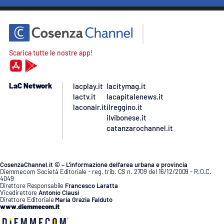
Scarica tutte le nostre app!
LaC Network
lacplay.it
lacitymag.it
lactv.it
lacapitalenews.it
laconair.it
ilreggino.it
ilvibonese.it
catanzarochannel.it
CosenzaChannel.it © – L’informazione dell’area urbana e provincia
Diemmecom Società Editoriale - reg. trib. CS n. 2709 del 16/12/2009 - R.O.C.
4049
Direttore Responsabile
Francesco Laratta
Vicedirettore
Antonio Clausi
Direttore Editoriale
Maria Grazia Falduto
www.diemmecom.it