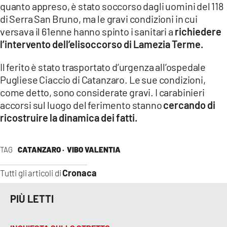
COSENZACHANNEL.IT
quanto appreso, è stato soccorso dagli uomini del 118
di Serra San Bruno, ma le gravi condizioni in cui
ILVIBONESE.IT
versava il 61enne hanno spinto i sanitari a
richiedere
CATANZAROCHANNEL.IT
l’intervento dell’elisoccorso di Lamezia Terme.
LACAPITALENEWS.IT
Il ferito è stato trasportato d’urgenza all’ospedale
Pugliese Ciaccio di Catanzaro. Le sue condizioni,
App
come detto, sono considerate gravi. I carabinieri
ANDROID
accorsi sul luogo del ferimento stanno
cercando di
ricostruire la dinamica dei fatti.
APPLE
TAG
CATANZARO ·
VIBO VALENTIA
Cronaca
Tutti gli articoli di
PIÙ LETTI