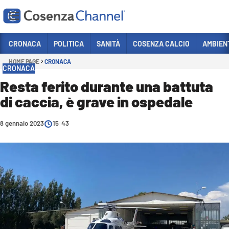
Vai
CRONACA
POLITICA
SANITÀ
COSENZA CALCIO
AMBIEN
HOME PAGE
CRONACA
Sezioni
CRONACA
CRONACA
Resta ferito durante una battuta
di caccia, è grave in ospedale
POLITICA
COSENZA CALCIO
8 gennaio 2023
15:43
ECONOMIA E LAVORO
ITALIA MONDO
SANITÀ
SPORT
CULTURA