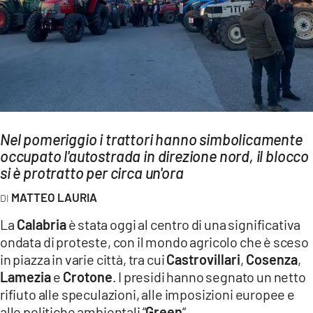
AMBIENTE
Streaming
LAC TV
LAC NETWORK
LAC ONAIR
Nel pomeriggio i trattori hanno simbolicamente
occupato l'autostrada in direzione nord, il blocco
LaC
Network
si è protratto per circa un'ora
LACPLAY.IT
MATTEO LAURIA
LACTV.IT
La
Calabria
è stata oggi al centro di una significativa
LACONAIR.IT
ondata di proteste, con il mondo agricolo che è sceso
in piazza in varie città, tra cui
Castrovillari
,
Cosenza
,
LACITYMAG.IT
Lamezia
e
Crotone
. I presidi hanno segnato un netto
ILREGGINO.IT
rifiuto alle speculazioni, alle imposizioni europee e
alle politiche ambientali “
Green
“.