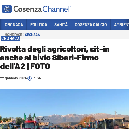
Vai
CRONACA
POLITICA
SANITÀ
COSENZA CALCIO
AMBIEN
HOME PAGE
CRONACA
Sezioni
CRONACA
CRONACA
Rivolta degli agricoltori, sit-in
anche al bivio Sibari-Firmo
POLITICA
dell'A2 | FOTO
COSENZA CALCIO
ECONOMIA E LAVORO
22 gennaio 2024
13:34
ITALIA MONDO
SANITÀ
SPORT
CULTURA