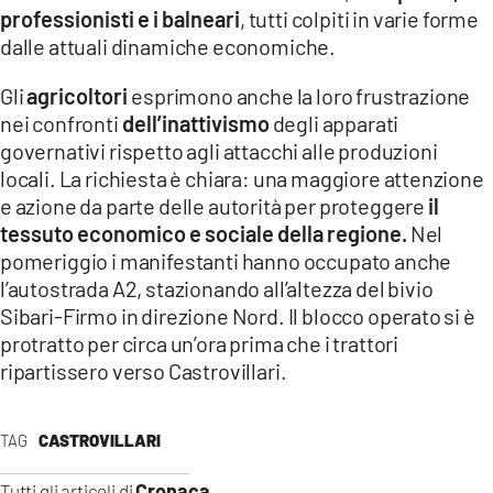
professionisti e i balneari
, tutti colpiti in varie forme
dalle attuali dinamiche economiche.
Gli
agricoltori
esprimono anche la loro frustrazione
nei confronti
dell’inattivismo
degli apparati
governativi rispetto agli attacchi alle produzioni
locali. La richiesta è chiara: una maggiore attenzione
e azione da parte delle autorità per proteggere
il
tessuto economico e sociale della regione.
Nel
pomeriggio i manifestanti hanno occupato anche
l’autostrada A2, stazionando all’altezza del bivio
Sibari-Firmo in direzione Nord. Il blocco operato si è
protratto per circa un’ora prima che i trattori
ripartissero verso Castrovillari.
TAG
CASTROVILLARI
Cronaca
Tutti gli articoli di