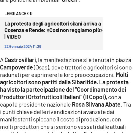
COSENZACHANNEL.IT
ILVIBONESE.IT
LEGGI ANCHE ⬇️
La protesta degli agricoltori silani arriva a
CATANZAROCHANNEL.IT
Cosenza e Rende: «Così non reggiamo più»
LACAPITALENEWS.IT
| VIDEO
22 Gennaio 2024 11:28
App
A
Castrovillari
, la manifestazione si è tenuta in piazza
ANDROID
Campoverde
(Osas), dove trattori e agricoltori si sono
APPLE
radunati per esprimere le loro preoccupazioni.
Molti
agricoltori sono partiti dalla Sibaritide. La protesta
ha visto la partecipazione del “Coordinamento dei
Produttori Ortofrutticoli Italiani” (Il Copoi),
con a
capo la presidente nazionale
Rosa Silvana Abate
. Tra
i punti chiave delle rivendicazioni avanzate dai
manifestanti spiccano il costo di produzione, con
molti produttori che si sentono vessati dalle attuali