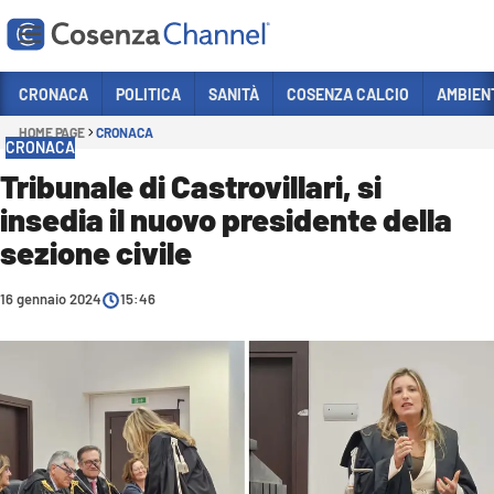
Vai
CRONACA
POLITICA
SANITÀ
COSENZA CALCIO
AMBIEN
HOME PAGE
CRONACA
Sezioni
CRONACA
CRONACA
Tribunale di Castrovillari, si
insedia il nuovo presidente della
POLITICA
sezione civile
COSENZA CALCIO
ECONOMIA E LAVORO
16 gennaio 2024
15:46
ITALIA MONDO
SANITÀ
SPORT
CULTURA