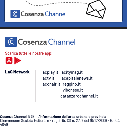
Scarica tutte le nostre app!
LaC Network
lacplay.it
lacitymag.it
lactv.it
lacapitalenews.it
laconair.it
ilreggino.it
ilvibonese.it
catanzarochannel.it
CosenzaChannel.it © – L’informazione dell’area urbana e provincia
Diemmecom Società Editoriale - reg. trib. CS n. 2709 del 16/12/2009 - R.O.C.
4049