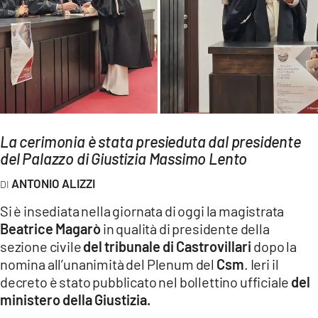
AMBIENTE
Streaming
LAC TV
LAC NETWORK
LAC ONAIR
La cerimonia è stata presieduta dal presidente
del Palazzo di Giustizia Massimo Lento
LaC
Network
ANTONIO ALIZZI
LACPLAY.IT
Si è insediata nella giornata di oggi la magistrata
LACTV.IT
Beatrice Magarò
in qualità di presidente della
LACONAIR.IT
sezione civile
del tribunale di Castrovillari
dopo la
nomina all’unanimità del Plenum del
Csm
. Ieri il
LACITYMAG.IT
decreto è stato pubblicato nel bollettino ufficiale
del
ILREGGINO.IT
ministero della Giustizia.