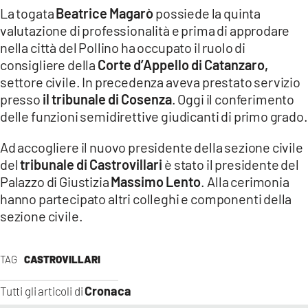
COSENZACHANNEL.IT
La togata
Beatrice Magarò
possiede la quinta
valutazione di professionalità e prima di approdare
ILVIBONESE.IT
nella città del Pollino ha occupato il ruolo di
CATANZAROCHANNEL.IT
consigliere della
Corte d’Appello di Catanzaro,
LACAPITALENEWS.IT
settore civile. In precedenza aveva prestato servizio
presso
il tribunale di Cosenza
. Oggi il conferimento
delle funzioni semidirettive giudicanti di primo grado.
App
ANDROID
Ad accogliere il nuovo presidente della sezione civile
del
tribunale di Castrovillari
è stato il presidente del
APPLE
Palazzo di Giustizia
Massimo Lento
. Alla cerimonia
hanno partecipato altri colleghi e componenti della
sezione civile.
TAG
CASTROVILLARI
Cronaca
Tutti gli articoli di