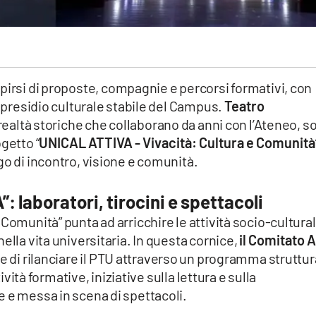
pirsi di proposte, compagnie e percorsi formativi, con
n presidio culturale stabile del Campus.
Teatro
 realtà storiche che collaborano da anni con l’Ateneo, s
getto “
UNICAL ATTIVA - Vivacità: Cultura e Comunità
go di incontro, visione e comunità.
: laboratori, tirocini e spettacoli
Comunità” punta ad arricchire le attività socio-cultural
ella vita universitaria. In questa cornice,
il Comitato A
 di rilanciare il PTU attraverso un programma struttur
tività formative, iniziative sulla lettura e sulla
 e messa in scena di spettacoli.