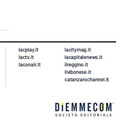
lacplay.it
lacitymag.it
lactv.it
lacapitalenews.it
laconair.it
ilreggino.it
ilvibonese.it
catanzarochannel.it