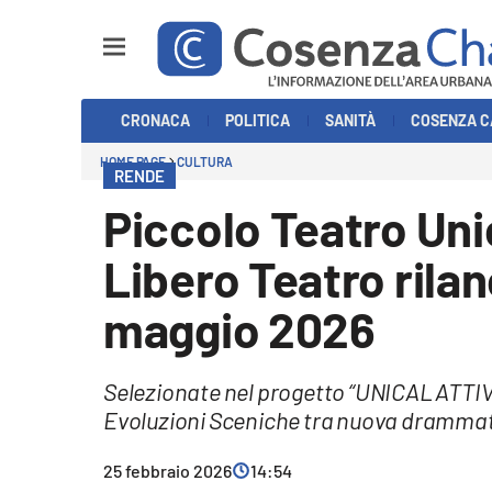
Sezioni
CRONACA
POLITICA
SANITÀ
COSENZA C
Cronaca
HOME PAGE
CULTURA
RENDE
Politica
Piccolo Teatro Un
Cosenza Calcio
Libero Teatro rilan
Economia e Lavoro
maggio 2026
Italia Mondo
Selezionate nel progetto “UNICAL ATTIV
Sanità
Evoluzioni Sceniche tra nuova drammaturg
Sport
25 febbraio 2026
14:54