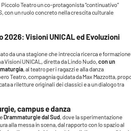
il Piccolo Teatro un co-protagonista “continuativo”
, con un ruolo concreto nella crescita culturale
o 2026: Visioni UNICAL ed Evoluzioni
ato da una stagione che intreccia ricerca e formazione
a Visioni UNICAL, diretta da Lindo Nudo,
con un
mmaturgia
, al teatro per i ragazzi e alla danza
ero Teatro, compagnia guidata da Max Mazzotta, prop
 a riletture originali dei classici e a un dialogo tra
rgie, campus e danza
ne
Drammaturgie dal Sud
, dove la sperimentazione
ura alla messa in scena, dal rapporto con lo spazio al