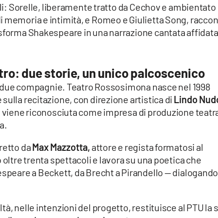
ali: Sorelle, liberamente tratto da Cechov e ambientato
i memoria e intimità, e Romeo e Giulietta Song, racco
asforma Shakespeare in una narrazione cantata affidata
ro: due storie, un unico palcoscenico
lle due compagnie. Teatro Rossosimona nasce nel 1998
sulla recitazione, con direzione artistica di
Lindo Nud
 e viene riconosciuta come impresa di produzione teatr
a.
retto da
Max Mazzotta,
attore e regista formatosi al
 oltre trenta spettacoli e lavora su una poetica che
espeare a Beckett, da Brecht a Pirandello — dialogand
à, nelle intenzioni del progetto, restituisce al PTU la 