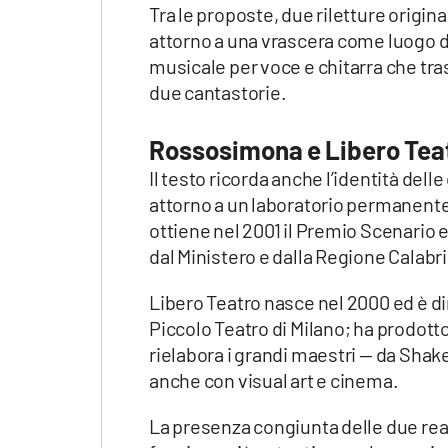
Tra le proposte, due riletture origin
attorno a una vrascera come luogo d
musicale per voce e chitarra che tr
due cantastorie.
Rossosimona e Libero Teat
Il testo ricorda anche l’identità de
attorno a un laboratorio permanente 
ottiene nel 2001 il Premio Scenario
dal Ministero e dalla Regione Calabri
Libero Teatro nasce nel 2000 ed è di
Piccolo Teatro di Milano; ha prodotto
rielabora i grandi maestri — da Shak
anche con visual art e cinema.
La presenza congiunta delle due realt