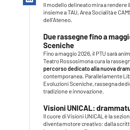
Apple
Il modello delineato mira a rendere 
insieme a TAU, Area Socialità e CAMS
dell’Ateneo.
Vai
Due rassegne fino a maggi
Sceniche
Fino a maggio 2026, il PTU sarà anim
Teatro Rossosimona cura la rassegn
percorso dedicato alla nuova dra
contemporanea. Parallelamente Lib
Evoluzioni Sceniche, rassegna dedicata
tradizione e innovazione.
Visioni UNICAL: drammatu
Il cuore di Visioni UNICAL è la sezio
diventa motore creativo: dalla scritt