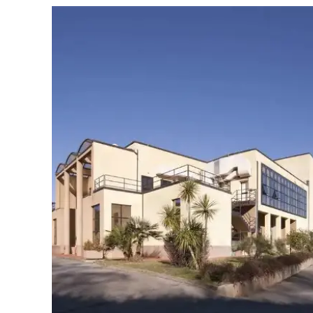
Cultura
Ambiente
Streaming
LaC TV
Lac Network
LaC OnAir
LaC
Network
lacplay.it
lactv.it