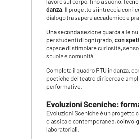
lavoro sul corpo, fino a suono, tecn
danza
. Il progetto si intreccia con i
dialogo tra sapere accademico e prat
Una seconda sezione guarda alle nu
per studenti di ogni grado,
con spett
capace di stimolare curiosità, senso 
scuola e comunità.
Completa il quadro PTU in danza, con
poetiche del teatro di ricerca e amp
performative.
Evoluzioni Sceniche: formaz
Evoluzioni Sceniche è un progetto c
classica e contemporanea, coinvolgend
laboratoriali.