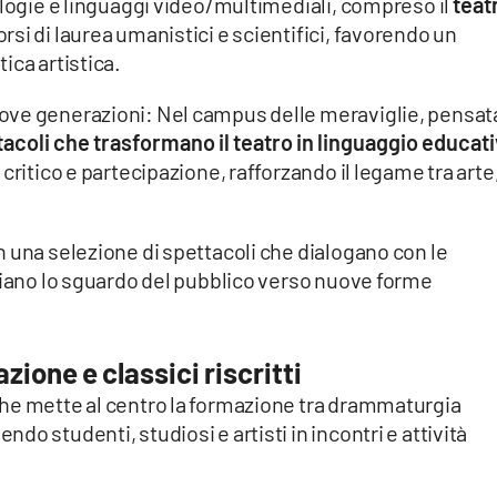
ologie e linguaggi video/multimediali, compreso il
teat
 corsi di laurea umanistici e scientifici, favorendo un
ica artistica.
ove generazioni: Nel campus delle meraviglie, pensat
acoli che trasformano il teatro in linguaggio educat
critico e partecipazione, rafforzando il legame tra arte
 una selezione di spettacoli che dialogano con le
liano lo sguardo del pubblico verso nuove forme
ione e classici riscritti
he mette al centro la formazione tra drammaturgia
o studenti, studiosi e artisti in incontri e attività