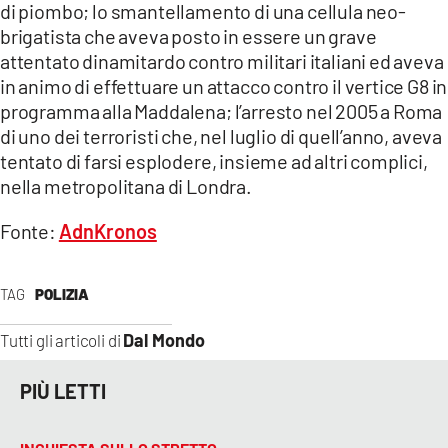
di piombo; lo smantellamento di una cellula neo-
brigatista che aveva posto in essere un grave
attentato dinamitardo contro militari italiani ed aveva
in animo di effettuare un attacco contro il vertice G8 in
programma alla Maddalena; l’arresto nel 2005 a Roma
di uno dei terroristi che, nel luglio di quell’anno, aveva
tentato di farsi esplodere, insieme ad altri complici,
nella metropolitana di Londra.
Fonte:
AdnKronos
TAG
POLIZIA
Dal Mondo
Tutti gli articoli di
PIÙ LETTI