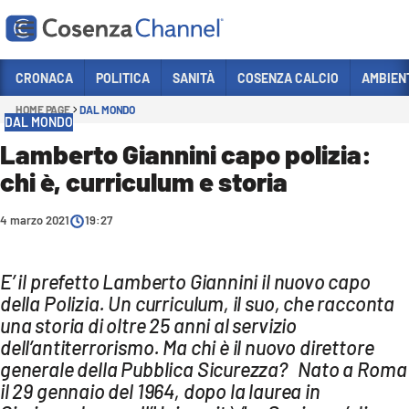
Vai
CRONACA
POLITICA
SANITÀ
COSENZA CALCIO
AMBIEN
HOME PAGE
DAL MONDO
Sezioni
DAL MONDO
CRONACA
Lamberto Giannini capo polizia:
chi è, curriculum e storia
POLITICA
COSENZA CALCIO
4 marzo 2021
19:27
ECONOMIA E LAVORO
ITALIA MONDO
E’ il prefetto Lamberto Giannini il nuovo capo
della Polizia. Un curriculum, il suo, che racconta
SANITÀ
una storia di oltre 25 anni al servizio
dell’antiterrorismo. Ma chi è il nuovo direttore
SPORT
generale della Pubblica Sicurezza? Nato a Roma
CULTURA
il 29 gennaio del 1964, dopo la laurea in