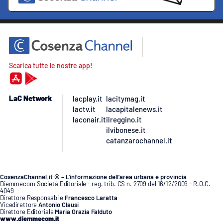
Scarica tutte le nostre app!
LaC Network
lacplay.it
lacitymag.it
lactv.it
lacapitalenews.it
laconair.it
ilreggino.it
ilvibonese.it
catanzarochannel.it
CosenzaChannel.it © – L’informazione dell’area urbana e provincia
Diemmecom Società Editoriale - reg. trib. CS n. 2709 del 16/12/2009 - R.O.C.
4049
Direttore Responsabile
Francesco Laratta
Vicedirettore
Antonio Clausi
Direttore Editoriale
Maria Grazia Falduto
www.diemmecom.it