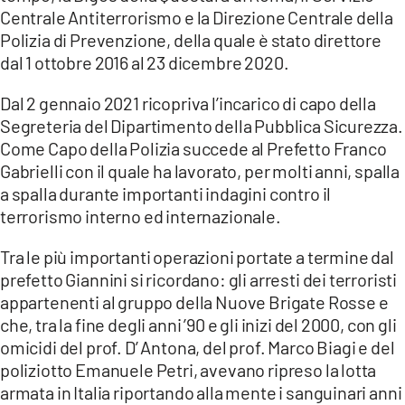
COSENZACHANNEL.IT
Centrale Antiterrorismo e la Direzione Centrale della
Polizia di Prevenzione, della quale è stato direttore
ILVIBONESE.IT
dal 1 ottobre 2016 al 23 dicembre 2020.
CATANZAROCHANNEL.IT
Dal 2 gennaio 2021 ricopriva l’incarico di capo della
LACAPITALENEWS.IT
Segreteria del Dipartimento della Pubblica Sicurezza.
Come Capo della Polizia succede al Prefetto Franco
App
Gabrielli con il quale ha lavorato, per molti anni, spalla
ANDROID
a spalla durante importanti indagini contro il
terrorismo interno ed internazionale.
APPLE
Tra le più importanti operazioni portate a termine dal
prefetto Giannini si ricordano: gli arresti dei terroristi
appartenenti al gruppo della Nuove Brigate Rosse e
che, tra la fine degli anni ’90 e gli inizi del 2000, con gli
omicidi del prof. D’ Antona, del prof. Marco Biagi e del
poliziotto Emanuele Petri, avevano ripreso la lotta
armata in Italia riportando alla mente i sanguinari anni