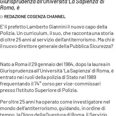
Giurisprudenza all’Università ‘La Sapienza’ di
AMBIENTE
Roma, è
Streaming
REDAZIONE COSENZA CHANNEL
LAC TV
E’ il prefetto Lamberto Giannini il nuovo capo della
Polizia. Un curriculum, il suo, che racconta una storia
LAC NETWORK
di oltre 25 anni al servizio dell’antiterrorismo. Ma chi è
LAC ONAIR
il nuovo direttore generale della Pubblica Sicurezza?
LaC
Network
Nato a Roma il 29 gennaio del 1964, dopo la laurea in
LACPLAY.IT
Giurisprudenza all’Università ‘La Sapienza’ di Roma, è
entrato nei ruoli della polizia di Stato nel 1989
LACTV.IT
frequentando il 74° corso per vice-commissari
LACONAIR.IT
presso l’Istituto Superiore di Polizia.
LACITYMAG.IT
Per oltre 25 anni ha operato come investigatore nel
mondo dell’antiterrorismo, guidando, in ordine di
ILREGGINO.IT
tempo, la Digos della Questura di Roma, il Servizio