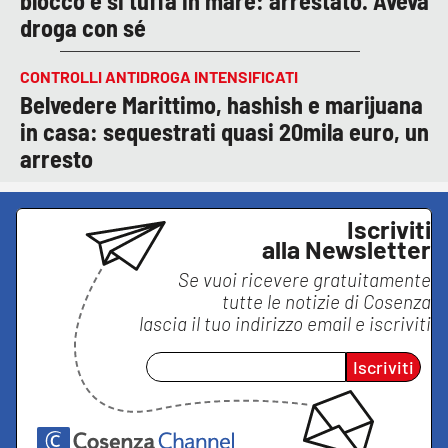
blocco e si tuffa in mare: arrestato. Aveva
droga con sé
CONTROLLI ANTIDROGA INTENSIFICATI
Belvedere Marittimo, hashish e marijuana
in casa: sequestrati quasi 20mila euro, un
arresto
Iscriviti
alla Newsletter
Se vuoi ricevere gratuitamente
tutte le notizie di
Cosenza
lascia il tuo indirizzo email e iscriviti
Iscriviti