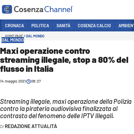
Vai
CRONACA
POLITICA
SANITÀ
COSENZA CALCIO
AMBIEN
HOME PAGE
DAL MONDO
Sezioni
DAL MONDO
CRONACA
Maxi operazione contro
streaming illegale, stop a 80% del
POLITICA
flusso in Italia
COSENZA CALCIO
ECONOMIA E LAVORO
14 maggio 2021
08:27
ITALIA MONDO
Streaming illegale, maxi operazione della Polizia
SANITÀ
contro la pirateria audiovisiva finalizzata al
SPORT
contrasto del fenomeno delle IPTV illegali.
CULTURA
REDAZIONE ATTUALITÀ