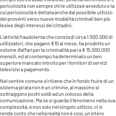
pericolosità non sempre chi le utilizza è avveduto e la
cui pericolosità è dettata anche dal possibile utilizzo
dei proventi verso nuove modalità criminali ben più
lesive degli interessi dei cittadini.
L’attività fraudolenta che consta di circa 1.500.000 di
utilizzatori, che pagano €10 al mese, ha prodotto un
volume d’affari per la criminalità pari a € 15.000.000
mensili, ed al contempo ha determinato un ben
superiore mancato introito per i fornitori di servizi
televisivi a pagamento.
Nel sentire comune si ritiene che in fondo fruire di un
sistema pirata non è un crimine, al massimo si
sottraggono pochi soldi ad un colosso della
comunicazione. Ma se si guarda il fenomeno nella sua
complessità, e non solo nel singolo utilizzo, ci si
rende conto che nella realtà non è così, un intero