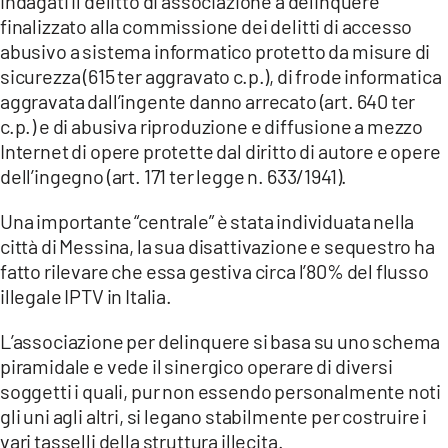
indagati il delitto di associazione a delinquere
finalizzato alla commissione dei delitti di accesso
abusivo a sistema informatico protetto da misure di
sicurezza (615 ter aggravato c.p.), di frode informatica
aggravata dall’ingente danno arrecato (art. 640 ter
c.p.) e di abusiva riproduzione e diffusione a mezzo
Internet di opere protette dal diritto di autore e opere
dell’ingegno (art. 171 ter legge n. 633/1941).
Una importante “centrale” è stata individuata nella
città di Messina, la sua disattivazione e sequestro ha
fatto rilevare che essa gestiva circa l’80% del flusso
illegale IPTV in Italia.
L’associazione per delinquere si basa su uno schema
piramidale e vede il sinergico operare di diversi
soggetti i quali, pur non essendo personalmente noti
gli uni agli altri, si legano stabilmente per costruire i
vari tasselli della struttura illecita.