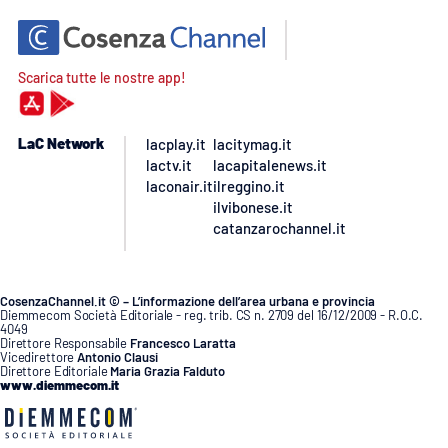
Scarica tutte le nostre app!
LaC Network
lacplay.it
lacitymag.it
lactv.it
lacapitalenews.it
laconair.it
ilreggino.it
ilvibonese.it
catanzarochannel.it
CosenzaChannel.it © – L’informazione dell’area urbana e provincia
Diemmecom Società Editoriale - reg. trib. CS n. 2709 del 16/12/2009 - R.O.C.
4049
Direttore Responsabile
Francesco Laratta
Vicedirettore
Antonio Clausi
Direttore Editoriale
Maria Grazia Falduto
www.diemmecom.it