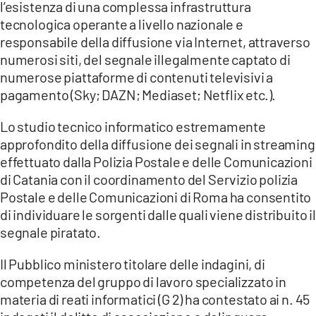
COSENZACHANNEL.IT
l’esistenza di una complessa infrastruttura
tecnologica operante a livello nazionale e
ILVIBONESE.IT
responsabile della diffusione via Internet, attraverso
CATANZAROCHANNEL.IT
numerosi siti, del segnale illegalmente captato di
numerose piattaforme di contenuti televisivi a
LACAPITALENEWS.IT
pagamento (Sky; DAZN; Mediaset; Netflix etc.).
App
Lo studio tecnico informatico estremamente
approfondito della diffusione dei segnali in streaming
ANDROID
effettuato dalla Polizia Postale e delle Comunicazioni
APPLE
di Catania con il coordinamento del Servizio polizia
Postale e delle Comunicazioni di Roma ha consentito
di individuare le sorgenti dalle quali viene distribuito il
segnale piratato.
Il Pubblico ministero titolare delle indagini, di
competenza del gruppo di lavoro specializzato in
materia di reati informatici (G 2) ha contestato ai n. 45