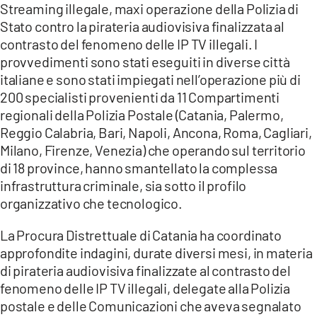
AMBIENTE
Streaming illegale, maxi operazione della Polizia di
Stato contro la pirateria audiovisiva finalizzata al
contrasto del fenomeno delle IP TV illegali. I
Streaming
provvedimenti sono stati eseguiti in diverse città
LAC TV
italiane e sono stati impiegati nell’operazione più di
LAC NETWORK
200 specialisti provenienti da 11 Compartimenti
regionali della Polizia Postale (Catania, Palermo,
LAC ONAIR
Reggio Calabria, Bari, Napoli, Ancona, Roma, Cagliari,
Milano, Firenze, Venezia) che operando sul territorio
LaC
di 18 province, hanno smantellato la complessa
Network
infrastruttura criminale, sia sotto il profilo
LACPLAY.IT
organizzativo che tecnologico.
LACTV.IT
La Procura Distrettuale di Catania ha coordinato
LACONAIR.IT
approfondite indagini, durate diversi mesi, in materia
LACITYMAG.IT
di pirateria audiovisiva finalizzate al contrasto del
fenomeno delle IP TV illegali, delegate alla Polizia
ILREGGINO.IT
postale e delle Comunicazioni che aveva segnalato