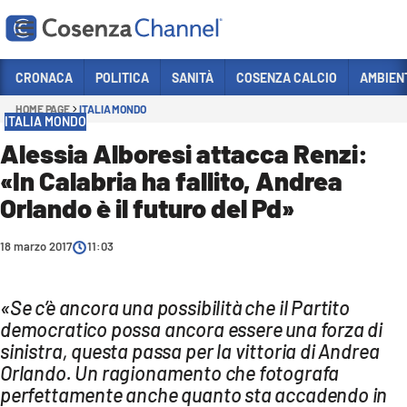
Vai
CRONACA
POLITICA
SANITÀ
COSENZA CALCIO
AMBIEN
HOME PAGE
ITALIA MONDO
Sezioni
ITALIA MONDO
CRONACA
Alessia Alboresi attacca Renzi:
«In Calabria ha fallito, Andrea
POLITICA
Orlando è il futuro del Pd»
COSENZA CALCIO
ECONOMIA E LAVORO
18 marzo 2017
11:03
ITALIA MONDO
«Se c’è ancora una possibilità che il Partito
SANITÀ
democratico possa ancora essere una forza di
SPORT
sinistra, questa passa per la vittoria di Andrea
Orlando. Un ragionamento che fotografa
CULTURA
perfettamente anche quanto sta accadendo in