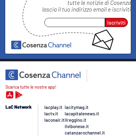
tutte le notizie di
Cosenza
lascia il tuo indirizzo email e iscriviti
Iscriviti
Scarica tutte le nostre app!
LaC Network
lacplay.it
lacitymag.it
lactv.it
lacapitalenews.it
laconair.it
ilreggino.it
ilvibonese.it
catanzarochannel.it