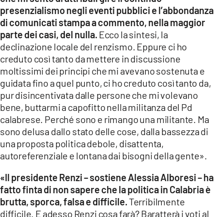
presenzialismo negli eventi pubblici e l’abbondanza
di comunicati stampa a commento, nella maggior
parte dei casi, del nulla.
Ecco la sintesi, la
declinazione locale del renzismo. Eppure ci ho
creduto così tanto da mettere in discussione
moltissimi dei principi che mi avevano sostenuta e
guidata fino a quel punto, ci ho creduto così tanto da,
pur disincentivata dalle persone che mi volevano
bene, buttarmi a capofitto nella militanza del Pd
calabrese. Perché sono e rimango una militante. Ma
sono delusa dallo stato delle cose, dalla bassezza di
una proposta politica debole, disattenta,
autoreferenziale e lontana dai bisogni della gente».
«Il presidente Renzi – sostiene Alessia Alboresi – ha
fatto finta di non sapere che la politica in Calabria è
brutta, sporca, falsa e difficile.
Terribilmente
difficile. E adesso Renzi cosa farà? Baratterà i voti al