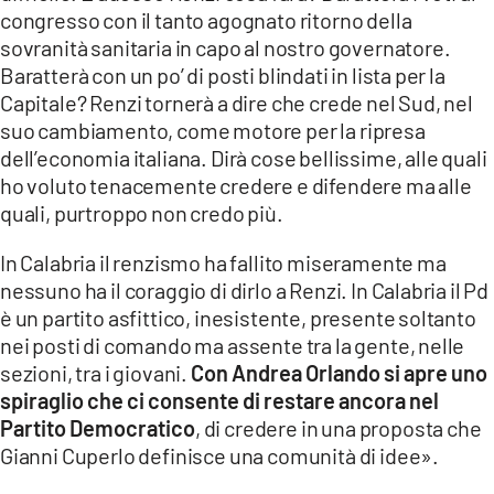
congresso con il tanto agognato ritorno della
sovranità sanitaria in capo al nostro governatore.
Baratterà con un po’ di posti blindati in lista per la
Capitale? Renzi tornerà a dire che crede nel Sud, nel
suo cambiamento, come motore per la ripresa
dell’economia italiana. Dirà cose bellissime, alle quali
ho voluto tenacemente credere e difendere ma alle
quali, purtroppo non credo più.
In Calabria il renzismo ha fallito miseramente ma
nessuno ha il coraggio di dirlo a Renzi. In Calabria il Pd
è un partito asfittico, inesistente, presente soltanto
nei posti di comando ma assente tra la gente, nelle
sezioni, tra i giovani.
Con Andrea Orlando si apre uno
spiraglio che ci consente di restare ancora nel
Partito Democratico
, di credere in una proposta che
Gianni Cuperlo definisce una comunità di idee».