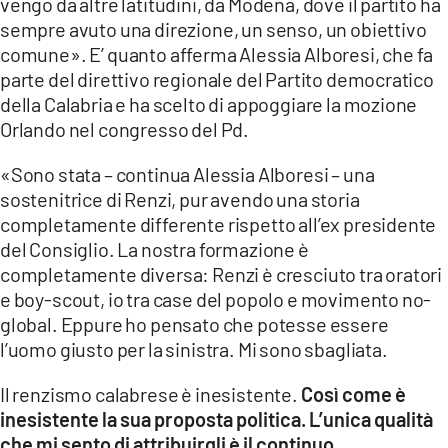
vengo da altre latitudini, da Modena, dove il partito ha
COSENZACHANNEL.IT
sempre avuto una direzione, un senso, un obiettivo
ILVIBONESE.IT
comune». E’ quanto afferma Alessia Alboresi, che fa
parte del direttivo regionale del Partito democratico
CATANZAROCHANNEL.IT
della Calabria e ha scelto di appoggiare la mozione
LACAPITALENEWS.IT
Orlando nel congresso del Pd.
«Sono stata – continua Alessia Alboresi – una
App
sostenitrice di Renzi, pur avendo una storia
ANDROID
completamente differente rispetto all’ex presidente
APPLE
del Consiglio. La nostra formazione è
completamente diversa: Renzi è cresciuto tra oratori
e boy-scout, io tra case del popolo e movimento no-
global. Eppure ho pensato che potesse essere
l’uomo giusto per la sinistra. Mi sono sbagliata.
Il renzismo calabrese è inesistente.
Così come è
inesistente la sua proposta politica. L’unica qualità
che mi sento di attribuirgli è il continuo