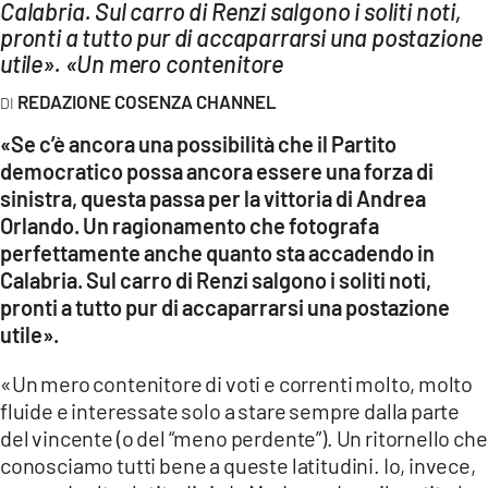
AMBIENTE
Calabria. Sul carro di Renzi salgono i soliti noti,
pronti a tutto pur di accaparrarsi una postazione
utile». «Un mero contenitore
Streaming
LAC TV
REDAZIONE COSENZA CHANNEL
LAC NETWORK
«Se c’è ancora una possibilità che il Partito
democratico possa ancora essere una forza di
LAC ONAIR
sinistra, questa passa per la vittoria di Andrea
Orlando. Un ragionamento che fotografa
LaC
perfettamente anche quanto sta accadendo in
Network
Calabria. Sul carro di Renzi salgono i soliti noti,
LACPLAY.IT
pronti a tutto pur di accaparrarsi una postazione
utile».
LACTV.IT
LACONAIR.IT
«Un mero contenitore di voti e correnti molto, molto
fluide e interessate solo a stare sempre dalla parte
LACITYMAG.IT
del vincente (o del “meno perdente”). Un ritornello che
ILREGGINO.IT
conosciamo tutti bene a queste latitudini. Io, invece,