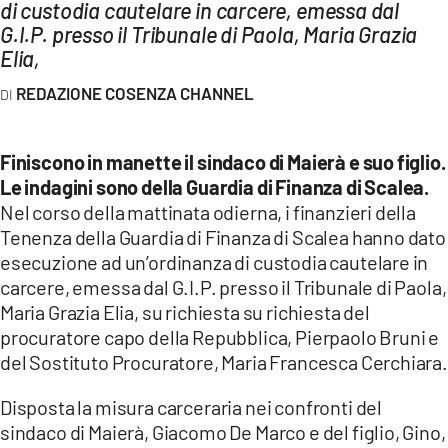
AMBIENTE
di custodia cautelare in carcere, emessa dal
G.I.P. presso il Tribunale di Paola, Maria Grazia
Elia,
Streaming
LAC TV
REDAZIONE COSENZA CHANNEL
LAC NETWORK
Finiscono in manette il sindaco di Maierà e suo figlio.
LAC ONAIR
Le indagini sono della Guardia di Finanza di Scalea.
Nel corso della mattinata odierna, i finanzieri della
LaC
Tenenza della Guardia di Finanza di Scalea hanno dato
Network
esecuzione ad un’ordinanza di custodia cautelare in
LACPLAY.IT
carcere, emessa dal G.I.P. presso il Tribunale di Paola,
LACTV.IT
Maria Grazia Elia, su richiesta su richiesta del
procuratore capo della Repubblica, Pierpaolo Bruni e
LACONAIR.IT
del Sostituto Procuratore, Maria Francesca Cerchiara.
LACITYMAG.IT
Disposta la misura carceraria nei confronti del
ILREGGINO.IT
sindaco di Maierà, Giacomo De Marco e del figlio, Gino,