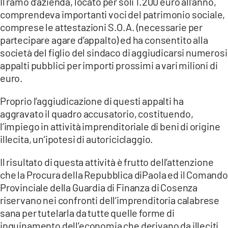
Il ramo d’azienda, locato per soli 1.200 euro all’anno,
comprendeva importanti voci del patrimonio sociale,
comprese le attestazioni S.O.A. (necessarie per
partecipare agare d’appalto) ed ha consentito alla
società del figlio del sindaco di aggiudicarsi numerosi
appalti pubblici per importi prossimi a vari milioni di
euro.
Proprio l’aggiudicazione di questi appalti ha
aggravato il quadro accusatorio, costituendo,
l’impiego in attività imprenditoriale di beni di origine
illecita, un’ipotesi di autoriciclaggio.
Il risultato di questa attività è frutto dell’attenzione
che la Procura della Repubblica diPaola ed il Comando
Provinciale della Guardia di Finanza di Cosenza
riservano nei confronti dell’imprenditoria calabrese
sana per tutelarla da tutte quelle forme di
inquinamento dell’economia che derivano da illeciti