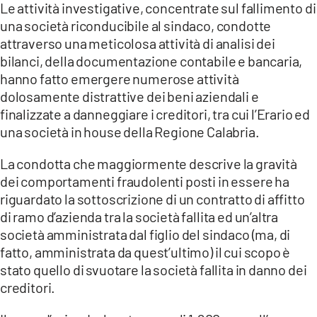
Le attività investigative, concentrate sul fallimento di
una società riconducibile al sindaco, condotte
attraverso una meticolosa attività di analisi dei
bilanci, della documentazione contabile e bancaria,
hanno fatto emergere numerose attività
dolosamente distrattive dei beni aziendali e
finalizzate a danneggiare i creditori, tra cui l’Erario ed
una società in house della Regione Calabria.
La condotta che maggiormente descrive la gravità
dei comportamenti fraudolenti posti in essere ha
riguardato la sottoscrizione di un contratto di affitto
di ramo d’azienda tra la società fallita ed un’altra
società amministrata dal figlio del sindaco (ma, di
fatto, amministrata da quest’ultimo) il cui scopo è
stato quello di svuotare la società fallita in danno dei
creditori.