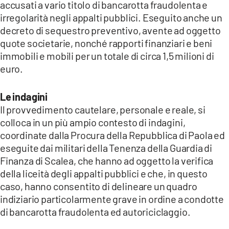
COSENZACHANNEL.IT
accusati a vario titolo di bancarotta fraudolenta e
irregolarità negli appalti pubblici. Eseguito anche un
ILVIBONESE.IT
decreto di sequestro preventivo, avente ad oggetto
CATANZAROCHANNEL.IT
quote societarie, nonché rapporti finanziari e beni
immobili e mobili per un totale di circa 1,5 milioni di
LACAPITALENEWS.IT
euro.
App
Le indagini
ANDROID
Il provvedimento cautelare, personale e reale, si
colloca in un più ampio contesto di indagini,
APPLE
coordinate dalla Procura della Repubblica di Paola ed
eseguite dai militari della Tenenza della Guardia di
Finanza di Scalea, che hanno ad oggetto la verifica
della liceità degli appalti pubblici e che, in questo
caso, hanno consentito di delineare un quadro
indiziario particolarmente grave in ordine a condotte
di bancarotta fraudolenta ed autoriciclaggio.