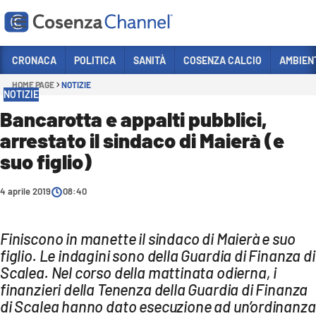
Vai
CRONACA
POLITICA
SANITÀ
COSENZA CALCIO
AMBIEN
HOME PAGE
NOTIZIE
Sezioni
NOTIZIE
CRONACA
Bancarotta e appalti pubblici,
arrestato il sindaco di Maierà (e
POLITICA
suo figlio)
COSENZA CALCIO
ECONOMIA E LAVORO
4 aprile 2019
08:40
ITALIA MONDO
Finiscono in manette il sindaco di Maierà e suo
SANITÀ
figlio. Le indagini sono della Guardia di Finanza di
SPORT
Scalea. Nel corso della mattinata odierna, i
finanzieri della Tenenza della Guardia di Finanza
CULTURA
di Scalea hanno dato esecuzione ad un’ordinanza