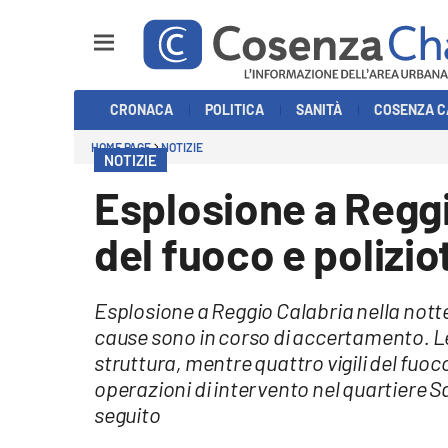
Sezioni
CRONACA
POLITICA
SANITÀ
COSENZA C
Cronaca
HOME PAGE
NOTIZIE
NOTIZIE
Politica
Esplosione a Reggio 
Cosenza Calcio
del fuoco e poliziot
Economia e Lavoro
Esplosione a Reggio Calabria nella notte
Italia Mondo
cause sono in corso di accertamento. L
struttura, mentre quattro vigili del fuoco
Sanità
operazioni di intervento nel quartiere San
seguito
Sport