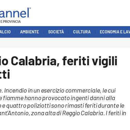
ALCIO
AMBIENTE
SOCIETÀ
CULTURA
ECONOMIA E LA
Calabria, feriti vigili
ti
. Incendio in un esercizio commerciale, le cui
e fiamme hanno provocato ingenti danni alla
 e quattro poliziotti sono rimasti feriti durante le
t’Antonio, zona alta di Reggio Calabria. I feriti in