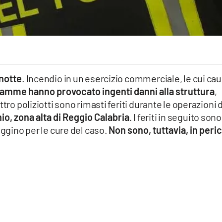
 notte
. Incendio in un esercizio commerciale, le cui ca
iamme hanno provocato ingenti danni alla struttura
,
tro poliziotti sono rimasti feriti durante le operazioni d
o, zona alta di Reggio Calabria
. I feriti in seguito sono
eggino per le cure del caso.
Non sono, tuttavia, in peri