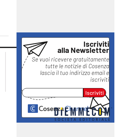
Iscriviti
alla Newsletter
lacplay.it
lacitymag.it
Se vuoi ricevere gratuitamente
lactv.it
lacapitalenews.it
tutte le notizie di
Cosenza
laconair.it
ilreggino.it
lascia il tuo indirizzo email e
ilvibonese.it
iscriviti
catanzarochannel.it
Iscriviti