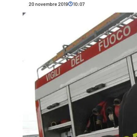
20 novembre 2019
10:07
Cultura
Ambiente
Streaming
LaC TV
Lac Network
LaC OnAir
LaC
Network
lacplay.it
lactv.it