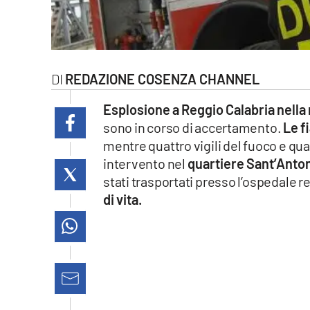
laconair.it
lacitymag.it
REDAZIONE COSENZA CHANNEL
ilreggino.it
Esplosione a Reggio Calabria nella
cosenzachannel.it
sono in corso di accertamento.
Le f
mentre quattro vigili del fuoco e quat
ilvibonese.it
intervento nel
quartiere Sant’Antoni
stati trasportati presso l’ospedale r
catanzarochannel.it
di vita.
lacapitalenews.it
App
Android