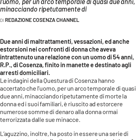
l’uomo, per un arco temporale di quasi due anni,
AMBIENTE
minacciando ripetutamente di
Streaming
REDAZIONE COSENZA CHANNEL
LAC TV
LAC NETWORK
Due anni di maltrattamenti, vessazioni, ed anche
estorsioni nei confronti di donna che aveva
LAC ONAIR
intrattenuto una relazione con un uomo di 54 anni,
R.P., di Cosenza, finito in manette e destinato agli
LaC
arresti domiciliari.
Network
Le indagini della Questura di Cosenza hanno
LACPLAY.IT
accertato che l’uomo, per un arco temporale di quasi
due anni, minacciando ripetutamente di morte la
LACTV.IT
donna ed i suoi familiari, è riuscito ad estorcere
LACONAIR.IT
numerose somme di denaro alla donna ormai
LACITYMAG.IT
terrorizzata dalle sue minacce.
ILREGGINO.IT
L’aguzzino, inoltre, ha posto in essere una serie di