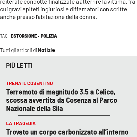
reiterate condotte finalizzate a atterrire la vittima, fra
COSENZACHANNEL.IT
cui gravi epiteti ingiuriosi e diffamatori con scritte
ILVIBONESE.IT
anche presso l’abitazione della donna.
CATANZAROCHANNEL.IT
LACAPITALENEWS.IT
TAG
ESTORSIONE ·
POLIZIA
Notizie
Tutti gli articoli di
App
ANDROID
PIÙ LETTI
APPLE
TREMA IL COSENTINO
Terremoto di magnitudo 3.5 a Celico,
scossa avvertita da Cosenza al Parco
Nazionale della Sila
LA TRAGEDIA
Trovato un corpo carbonizzato all’interno