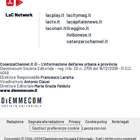
LaC Network
lacplay.it
lacitymag.it
lactv.it
lacapitalenews.it
laconair.it
ilreggino.it
ilvibonese.it
catanzarochannel.it
CosenzaChannel.it © – L’informazione dell’area urbana e provincia
Diemmecom Società Editoriale - reg. trib. CS n. 2709 del 16/12/2009 - R.O.C.
4049
Direttore Responsabile
Francesco Laratta
Vicedirettore
Antonio Clausi
Direttore Editoriale
Maria Grazia Falduto
www.diemmecom.it
Redazione
Segnala alla redazione
Privacy
Cookie policy
Note legali
Gestisci preferenze cookie
Lavora con noi
Copyright © 2014-2026 Diemmecom Società Editoriale - Tutti i diritti sono riservati