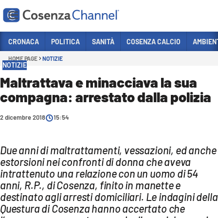
Vai
CRONACA
POLITICA
SANITÀ
COSENZA CALCIO
AMBIEN
HOME PAGE
NOTIZIE
Sezioni
NOTIZIE
CRONACA
Maltrattava e minacciava la sua
compagna: arrestato dalla polizia
POLITICA
COSENZA CALCIO
2 dicembre 2018
15:54
ECONOMIA E LAVORO
ITALIA MONDO
Due anni di maltrattamenti, vessazioni, ed anche
estorsioni nei confronti di donna che aveva
SANITÀ
intrattenuto una relazione con un uomo di 54
anni, R.P., di Cosenza, finito in manette e
SPORT
destinato agli arresti domiciliari. Le indagini della
CULTURA
Questura di Cosenza hanno accertato che