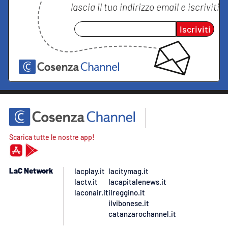
lascia il tuo indirizzo email e iscriviti
Iscriviti
Scarica tutte le nostre app!
LaC Network
lacplay.it
lacitymag.it
lactv.it
lacapitalenews.it
laconair.it
ilreggino.it
ilvibonese.it
catanzarochannel.it