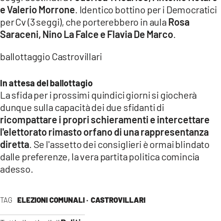
e Valerio Morrone
. Identico bottino per i Democratici
per Cv (3 seggi), che porterebbero in aula
Rosa
Saraceni, Nino La Falce e Flavia De Marco
.
ballottaggio Castrovillari
In attesa del ballottagio
La sfida per i prossimi quindici giorni si giocherà
dunque sulla capacità dei due sfidanti di
ricompattare i propri schieramenti e intercettare
l'elettorato rimasto orfano di una rappresentanza
diretta
. Se l'assetto dei consiglieri è ormai blindato
dalle preferenze, la vera partita politica comincia
adesso.
TAG
ELEZIONI COMUNALI ·
CASTROVILLARI