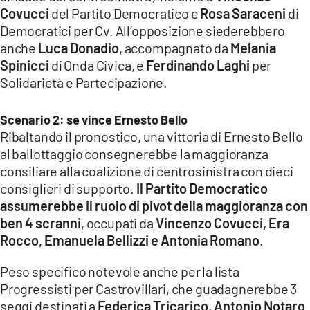
Covucci
del Partito Democratico e
Rosa Saraceni
di
Democratici per Cv. All’opposizione siederebbero
anche
Luca Donadio
, accompagnato da
Melania
Spinicci
di Onda Civica, e
Ferdinando Laghi
per
Solidarietà e Partecipazione.
Scenario 2: se vince Ernesto Bello
Ribaltando il pronostico, una vittoria di Ernesto Bello
al ballottaggio consegnerebbe la maggioranza
consiliare alla coalizione di centrosinistra con dieci
consiglieri di supporto.
Il Partito Democratico
assumerebbe il ruolo di pivot della maggioranza con
ben 4 scranni
, occupati da
Vincenzo Covucci, Era
Rocco, Emanuela Bellizzi e Antonia Romano
.
Peso specifico notevole anche per la lista
Progressisti per Castrovillari, che guadagnerebbe 3
seggi destinati a
Federica Tricarico, Antonio Notaro