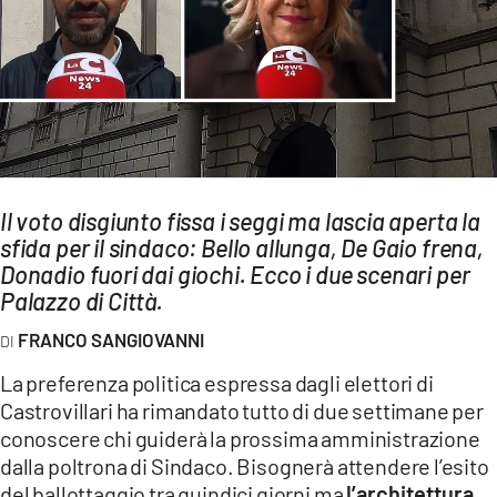
AMBIENTE
Streaming
LAC TV
LAC NETWORK
LAC ONAIR
Il voto disgiunto fissa i seggi ma lascia aperta la
sfida per il sindaco: Bello allunga, De Gaio frena,
LaC
Network
Donadio fuori dai giochi. Ecco i due scenari per
Palazzo di Città.
LACPLAY.IT
LACTV.IT
FRANCO SANGIOVANNI
LACONAIR.IT
La preferenza politica espressa dagli elettori di
Castrovillari ha rimandato tutto di due settimane per
LACITYMAG.IT
conoscere chi guiderà la prossima amministrazione
ILREGGINO.IT
dalla poltrona di Sindaco. Bisognerà attendere l’esito
del ballottaggio tra quindici giorni ma
l’architettura