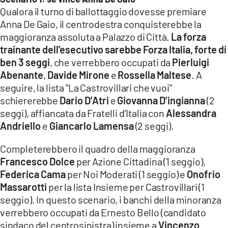
Qualora il turno di ballottaggio dovesse premiare
Anna De Gaio, il centrodestra conquisterebbe la
maggioranza assoluta a Palazzo di Città.
La forza
trainante dell'esecutivo sarebbe Forza Italia, forte di
ben 3 seggi
, che verrebbero occupati da
Pierluigi
Abenante
,
Davide Mirone
e
Rossella Maltese
. A
seguire, la lista "La Castrovillari che vuoi"
schiererebbe
Dario D’Atri
e
Giovanna D’ingianna
(2
seggi), affiancata da Fratelli d’Italia con
Alessandra
Andriello
e
Giancarlo Lamensa
(2 seggi).
Completerebbero il quadro della maggioranza
Francesco Dolce
per Azione Cittadina (1 seggio),
Federica Cama
per Noi Moderati (1 seggio) e
Onofrio
Massarotti
per la lista Insieme per Castrovillari (1
seggio). In questo scenario, i banchi della minoranza
verrebbero occupati da Ernesto Bello (candidato
sindaco del centrosinistra) insieme a
Vincenzo