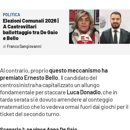
POLITICA
Elezioni Comunali 2026 |
A Castrovillari
ballottaggio tra De Gaio
e Bello
Franco Sangiovanni
Al contrario, proprio
questo meccanismo ha
premiato Ernesto Bello
. Il candidato del
centrosinistra ha capitalizzato un allungo
fondamentale per staccare
Luca Donadio
, che in
tarda serata si è dovuto arrendere al conteggio
matematico che lo vedeva ormai fuori dai giochi per il
ticket del secondo turno.
Scenario 1: se vince Anna De Gaio