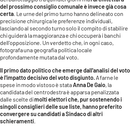
COSENZACHANNEL.IT
del prossimo consiglio comunale è invece già cosa
ILVIBONESE.IT
certa
. Le urne del primo turno hanno delineato con
precisione chirurgica le preferenze individuali,
CATANZAROCHANNEL.IT
lasciando al secondo turno solo il compito di stabilire
LACAPITALENEWS.IT
chi guiderà la maggioranza e chi occuperà i banchi
dell'opposizione. Un verdetto che, in ogni caso,
fotografa una geografia politica locale
App
profondamente mutata dal voto.
ANDROID
Il primo dato politico che emerge dall'analisi del voto
APPLE
è l'impatto decisivo del voto disgiunto.
A farne le
spese in modo vistoso è stata
Anna De Gaio
, la
candidata del centrodestra è apparsa penalizzata
dalle scelte di
molti elettori che, pur sostenendo i
singoli consiglieri delle sue liste, hanno preferito
convergere su candidati a Sindaco di altri
schieramenti
.