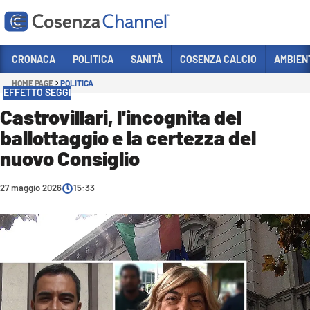
Vai
CRONACA
POLITICA
SANITÀ
COSENZA CALCIO
AMBIEN
HOME PAGE
POLITICA
Sezioni
EFFETTO SEGGI
CRONACA
Castrovillari, l'incognita del
ballottaggio e la certezza del
POLITICA
nuovo Consiglio
COSENZA CALCIO
ECONOMIA E LAVORO
27 maggio 2026
15:33
ITALIA MONDO
SANITÀ
SPORT
CULTURA