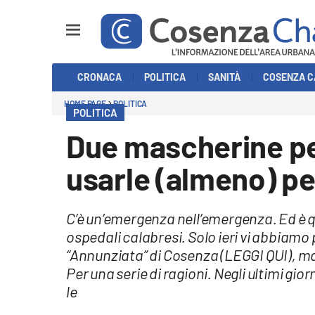
Sezioni
CRONACA
POLITICA
SANITÀ
COSENZA C
Cronaca
HOME PAGE
POLITICA
POLITICA
Politica
Due mascherine pe
Cosenza Calcio
usarle (almeno) pe
Economia e Lavoro
C’è un’emergenza nell’emergenza. Ed è q
Italia Mondo
ospedali calabresi. Solo ieri vi abbiamo 
“Annunziata” di Cosenza (LEGGI QUI), ma
Sanità
Per una serie di ragioni. Negli ultimi gior
le
Sport