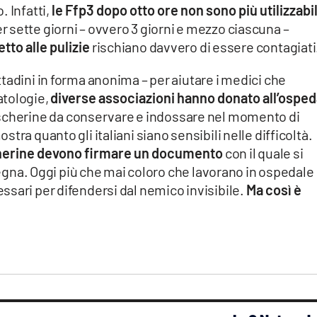
 Infatti,
le Ffp3 dopo otto ore non sono più utilizzabil
 sette giorni – ovvero 3 giorni e mezzo ciascuna –
tto alle pulizie
rischiano davvero di essere contagiati
tadini in forma anonima – per aiutare i medici che
atologie,
diverse associazioni hanno donato all’osped
scherine da conservare e indossare nel momento di
tra quanto gli italiani siano sensibili nelle difficoltà.
cherine devono firmare un documento
con il quale si
nsegna. Oggi più che mai coloro che lavorano in ospedale
sari per difendersi dal nemico invisibile.
Ma così è