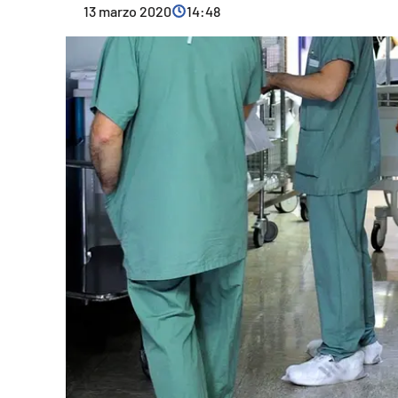
13 marzo 2020
14:48
Cultura
Ambiente
Streaming
LaC TV
Lac Network
LaC OnAir
LaC
Network
lacplay.it
lactv.it