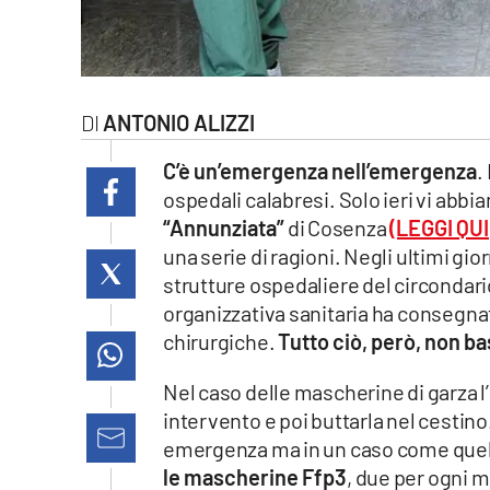
laconair.it
lacitymag.it
ANTONIO ALIZZI
ilreggino.it
C’è un’emergenza nell’emergenza
.
cosenzachannel.it
ospedali calabresi. Solo ieri vi abbi
“Annunziata”
di Cosenza
(LEGGI QUI
ilvibonese.it
una serie di ragioni. Negli ultimi gio
strutture ospedaliere del circondari
catanzarochannel.it
organizzativa sanitaria ha consegn
chirurgiche.
Tutto ciò, però, non ba
lacapitalenews.it
Nel caso delle mascherine di garza l’
App
intervento e poi buttarla nel cestin
emergenza ma in un caso come quel
Android
le mascherine Ffp3
, due per ogni 