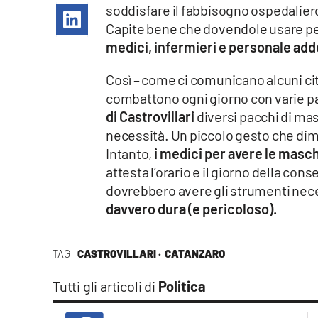
Apple
soddisfare il fabbisogno ospedaliero.
Capite bene che dovendole usare per
medici, infermieri e personale adde
Così – come ci comunicano alcuni cit
Vai
combattono ogni giorno con varie p
di Castrovillari
diversi pacchi di ma
necessità. Un piccolo gesto che dimos
Intanto,
i medici per avere le mas
attesta l’orario e il giorno della co
dovrebbero avere gli strumenti neces
davvero dura (e pericoloso).
TAG
CASTROVILLARI ·
CATANZARO
Tutti gli articoli di
Politica