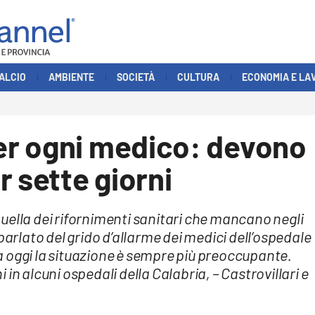
ALCIO
AMBIENTE
SOCIETÀ
CULTURA
ECONOMIA E LA
r ogni medico: devono
r sette giorni
uella dei rifornimenti sanitari che mancano negli
parlato del grido d’allarme dei medici dell’ospedale
 oggi la situazione è sempre più preoccupante.
ni in alcuni ospedali della Calabria, – Castrovillari e