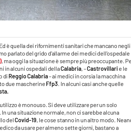
 Ed è quella dei rifornimenti sanitari che mancano negli
amo parlato del grido d’allarme dei medici dell’ospedale
)
, ma oggi la situazione è sempre più preoccupante. P
rni in alcuni ospedali della
Calabria
, –
Castrovillari
e le
o di
Reggio Calabria
– ai medici in corsia la macchina
ato due mascherine
Ffp3
. In alcuni casi anche quelle
sta.
utilizzo è monouso. Si deve utilizzare per un solo
o. In una situazione normale, non ci sarebbe alcuna
lo del
Covid-19
, le cose stanno in un altro modo. Nea
medico da usare per almeno sette giorni, bastano a